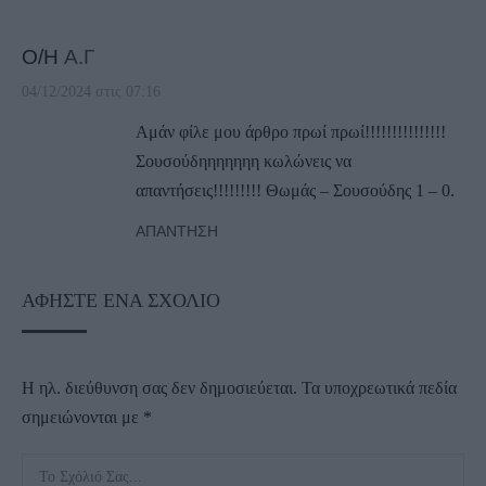
Ο/Η
Α.Γ
04/12/2024 στις 07:16
Αμάν φίλε μου άρθρο πρωί πρωί!!!!!!!!!!!!!!!
Σουσούδηηηηηηη κωλώνεις να
απαντήσεις!!!!!!!!! Θωμάς – Σουσούδης 1 – 0.
ΑΠΆΝΤΗΣΗ
ΑΦΉΣΤΕ ΈΝΑ ΣΧΌΛΙΟ
Η ηλ. διεύθυνση σας δεν δημοσιεύεται.
Τα υποχρεωτικά πεδία
σημειώνονται με
*