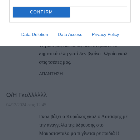
CONFIRM
Ο/Η
Μήτσος
05/12/2024 στις 08:37
Data Deletion
Data Access
Privacy Policy
Τι γκολ βάζει.ο τύπος λέει ανεβάστε τα
δημοτικά τέλη γιατί δεν βγαίνει. Ωραίο γκολ
στις τσέπες μας.
ΑΠΆΝΤΗΣΗ
Ο/Η
Γκολλλλλλ
04/12/2024 στις 12:45
Γκολ βάζει ο Κυριάκος γκολ ο Λοτσαρης με
την αναγγελία της ύδρευσης στο
Μακροτανταλο μα τι γίνεται ρε παιδιά !!