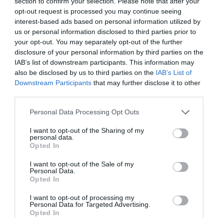
section to confirm your selection. Please note that after your
Δήμου με αιρετούς, συμβούλους, ομάδες εργασίες κτλ με
opt-out request is processed you may continue seeing
μοναδικό στοιχείο το βόλεμα του συνδυασμού τους που
interest-based ads based on personal information utilized by
us or personal information disclosed to third parties prior to
δεν λειτουργεί.
your opt-out. You may separately opt-out of the further
disclosure of your personal information by third parties on the
Η εποχή που διανύουμε και που διαμορφώνεται για το
IAB’s list of downstream participants. This information may
μέλλον είναι άκρως ανταγωνιστική. Οι κενοί
also be disclosed by us to third parties on the
IAB’s List of
Downstream Participants
that may further disclose it to other
περιεχομένου πανηγυρισμοί της διοίκησης του Δήμου,
third parties.
μοιάζουν σαν ένα αστραφτερό αυτοκίνητο που όμως δεν
Please note that this website/app uses one or more Google
έχει μηχανή και δεν έχει ούτε καύσιμα.
Personal Data Processing Opt Outs
services and may gather and store information including but
not limited to your visit or usage behaviour. You may click to
I want to opt-out of the Sharing of my
Το μόνο που υπάρχει είναι οι «πανηγυρισμοί» στα μέσα
personal data.
grant or deny consent to Google and its third-party tags to
Opted In
κοινωνικής δικτύωσης, που είναι σε πλήρη
use your data for below specified purposes in below Google
αναντιστοιχία με όσα βιώνει η κοινωνία νησιού.
consent section.
I want to opt-out of the Sale of my
Personal Data.
Μπροστά από την κουρτίνα παρουσιάζεται μια εικονική
Opted In
πραγματικότητα, η οποία αργά ή γρήγορα με τα
I want to opt-out of processing my
δεδομένα που παραθέσαμε θα οδηγηθεί σε αδιέξοδο…
Personal Data for Targeted Advertising.
Opted In