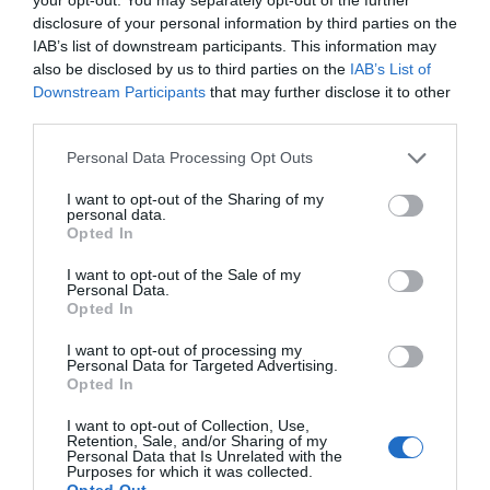
disclosure of your personal information by third parties on the
IAB’s list of downstream participants. This information may
also be disclosed by us to third parties on the
IAB’s List of
Downstream Participants
that may further disclose it to other
third parties.
Please note that this website/app uses one or more Google
Personal Data Processing Opt Outs
services and may gather and store information including but
not limited to your visit or usage behaviour. You may click to
I want to opt-out of the Sharing of my
personal data.
grant or deny consent to Google and its third-party tags to
Opted In
use your data for below specified purposes in below Google
consent section.
I want to opt-out of the Sale of my
Personal Data.
Opted In
I want to opt-out of processing my
Personal Data for Targeted Advertising.
Opted In
I want to opt-out of Collection, Use,
Retention, Sale, and/or Sharing of my
Personal Data that Is Unrelated with the
Purposes for which it was collected.
Προτεινόμενα άρθρα
Opted Out