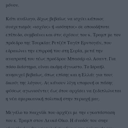
μόνον.
Κάτι ανάλογο, δίχως βεβαίως να ισχύει κάποιος
συσχετισμός «ισχύος» ή «ισότητος» σε οποιοδήποτε
επίπεδο, συμβαίνει και στις σχέσεις του κ. Τραμπ με τον
πρόεδρο της Τουρκίας Ρετζέπ Ταγίπ Ερντογάν, που
εδραιώνει την επιρροή του στη Συρία, μετά την
ανατροπή του τέως προέδρου Μπασάρ αλ Ασαντ. Για
πόσο διάστημα, είναι ακόμη άγνωστο. Το Ισραήλ
ανησυχεί βεβαίως, όπως επίσης και η Ελλάς για τους
δικούς της λόγους. Ας κάνουν λίγη υπομονή οι πάσης
φύσεως αγωνιούντες έως ότου αρχίσει να ξεδιπλώνεται
η νέα αμερικανική πολιτική στην περιοχή μας.
Μεγάλο το παιχνίδι που αρχίζει με την εγκατάσταση
του κ. Τραμπ στον Λευκό Οίκο. Η άνοδός του στην