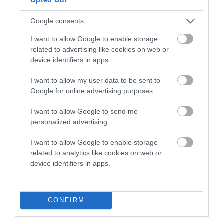
Google consents
ΡΑΦΗΝΑ – ΘΕΟΥΤΑ σημειώσατε…
I want to allow Google to enable storage
related to advertising like cookies on web or
ΣΥΓΚΛΟΝΙΣΤΙΚΟΣ ΑΠΟΧΑΙΡΕΤΙΣΜΟΣ ΣΤΗ
device identifiers in apps.
ΡΑΦΗΝΑ ΣΤΟ «ΤΕΛΕΥΤΑΙΟ ΜΠΑΡΚΟ» ΤΟΥ
I want to allow my user data to be sent to
ΚΑΠΕΤΑΝ ΑΝΤΩΝΗ ΒΙΔΑΛΗ
Google for online advertising purposes.
Απαράδεκτη εμπειρία στη Ραφήνα. Φωτογραφίες από την
I want to allow Google to send me
αναχώρηση εκείνης της ώρας…
personalized advertising.
ΑΠΟΚΛΕΙΣΤΙΚΟ: «ΕΤΣΙ ΑΝΑΚΑΛΥΨΑ ΤΟ
I want to allow Google to enable storage
ΣΗΜΑΝΤΙΚΟ ΑΡΧΑΙΟ ΝΑΥΑΓΙΟ ΤΗΣ ΑΝΔΡΟΥ!…»
related to analytics like cookies on web or
device identifiers in apps.
«ΑΥΤΗ ΤΗΝ ΑΝΔΡΟ ΘΕΛΟΥΜΕ…»
Πρόσφατα Άρθρα
CONFIRM