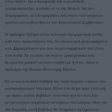
ντερ Λάιεν, την επικεφαλής της ευρωπαϊκής
γραφειοκρατίας, η οποία ως εκ της θέσεώς της δεν
διαμορφώνει, αλλά εφαρμόζει πολιτικές των αρχηγών
κρατών και κυβερνήσεων του Ευρωπαϊκού Συμβουλίου.
Ο πρόεδρος Τραμπ είναι πολιτικός διαφορετικής κοπής
από τους προκατόχους του. Τα ιδεολογικά φληναφήματα
των Δημοκρατικών και των νεοσυντηρητικών τού είναι
αντιπαθή. Τη γλώσσα της ισχύος χρησιμοποιεί και
θεωρεί ότι μπορεί να συνεννοηθεί με ηγέτες, όπως ο
πρόεδρος της Ρωσίας Βλαντιμίρ Πούτιν.
Εξ ου και η αυτοπεποίθησή του περί ταχείας λύσεως του
ρωσοουκρανικού πολέμου. Είναι ένα θέμα προς επίλυση
–με όρους ισχύος βεβαίως– από τους ηγέτες των δύο
μεγαλυτέρων πυρηνικών δυνάμεων του κόσμου. Όσο για
την Ευρώπη, αυτή βεβαίως θα πληρώσει τη ζημιά και