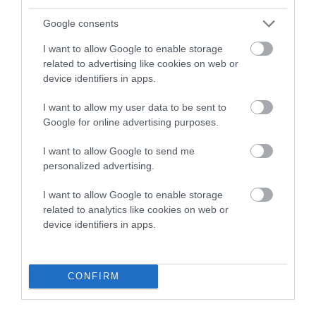
Google consents
ΦΕΣΤΙΒΑΛ ΑΝΔΡΟΥ: Ένα βαθυστόχαστο έργο του
I want to allow Google to enable storage
Μπέκετ
related to advertising like cookies on web or
device identifiers in apps.
Η νεολαία της Άνδρου είναι εδώ. Χρειάζεται όμως
ευκαιρίες για να φανεί.
I want to allow my user data to be sent to
Google for online advertising purposes.
ΡΑΦΗΝΑ – ΘΕΟΥΤΑ σημειώσατε…
I want to allow Google to send me
ΣΥΓΚΛΟΝΙΣΤΙΚΟΣ ΑΠΟΧΑΙΡΕΤΙΣΜΟΣ ΣΤΗ
personalized advertising.
ΡΑΦΗΝΑ ΣΤΟ «ΤΕΛΕΥΤΑΙΟ ΜΠΑΡΚΟ» ΤΟΥ
ΚΑΠΕΤΑΝ ΑΝΤΩΝΗ ΒΙΔΑΛΗ
I want to allow Google to enable storage
related to analytics like cookies on web or
Απαράδεκτη εμπειρία στη Ραφήνα. Φωτογραφίες από την
device identifiers in apps.
αναχώρηση εκείνης της ώρας…
CONFIRM
Πρόσφατα Άρθρα