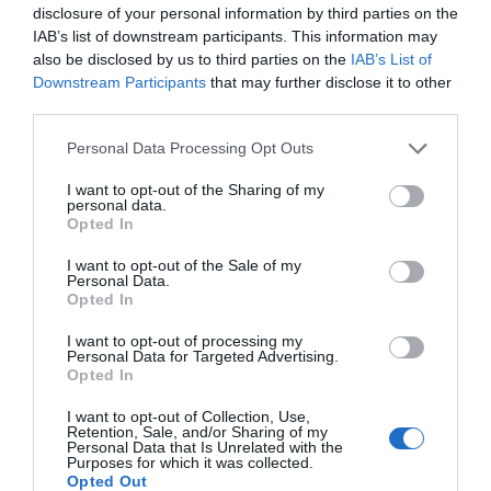
disclosure of your personal information by third parties on the
IAB’s list of downstream participants. This information may
also be disclosed by us to third parties on the
IAB’s List of
Downstream Participants
that may further disclose it to other
third parties.
Please note that this website/app uses one or more Google
Personal Data Processing Opt Outs
services and may gather and store information including but
not limited to your visit or usage behaviour. You may click to
I want to opt-out of the Sharing of my
personal data.
grant or deny consent to Google and its third-party tags to
Opted In
use your data for below specified purposes in below Google
consent section.
I want to opt-out of the Sale of my
Personal Data.
Opted In
I want to opt-out of processing my
Personal Data for Targeted Advertising.
Opted In
I want to opt-out of Collection, Use,
Retention, Sale, and/or Sharing of my
Personal Data that Is Unrelated with the
Προτεινόμενα άρθρα
Purposes for which it was collected.
Opted Out