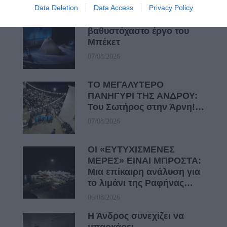
Data Deletion
Data Access
Privacy Policy
ΦΕΣΤΙΒΑΛ ΑΝΔΡΟΥ: Ένα
βαθυστόχαστο έργο του
Μπέκετ
07/08/2026
ΤΟ ΜΕΓΑΛΥΤΕΡΟ
ΠΑΝΗΓΥΡΙ ΤΗΣ ΑΝΔΡΟΥ:
Του Σωτήρος στην Άρνη!…
07/08/2026
ΟΙ «ΕΥΤΥΧΙΣΜΕΝΕΣ
ΜΕΡΕΣ» ΕΙΝΑΙ ΜΠΡΟΣΤΑ:
Μια επίκαιρη ανάλυση για
το λιμάνι της Ραφήνας…
06/08/2026
Η Άνδρος συνεχίζει να
μπαρκάρει…