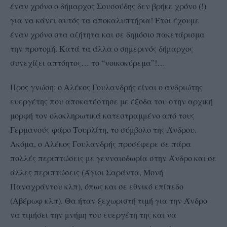
έναν χρόνο ο δήμαρχος Σουσούδης δεν βρήκε χρόνο (!)
για να κάνει αυτός τα αποκαλυπτήρια! Έτσι έχουμε
έναν χρόνο στα αζήτητα και σε δημόσιο πακετάρισμα
την προτομή. Κατά τα άλλα ο σημερινός δήμαρχος
συνεχίζει απτόητος… το “νοικοκύρεμα”!…
Προς γνώση: ο Αλέκος Γουλανδρής είναι ο ανδριώτης
ευεργέτης που αποκατέστησε με έξοδα του στην αρχική
μορφή τον ολοκληρωτικά κατεστραμμένο από τους
Γερμανούς φάρο Τουρλίτη, το σύμβολο της Άνδρου.
Ακόμα, ο Αλέκος Γουλανδρής προσέφερε σε πάρα
πολλές περιπτώσεις με γενναιοδωρία στην Άνδρο και σε
άλλες περιπτώσεις (Άγιοι Σαράντα, Μονή
Παναχράντου κλπ), όπως και σε εθνικό επίπεδο
(Αβέρωφ κλπ). Θα ήταν ξεχωριστή τιμή για την Άνδρο
να τιμήσει την μνήμη του ευεργέτη της και να