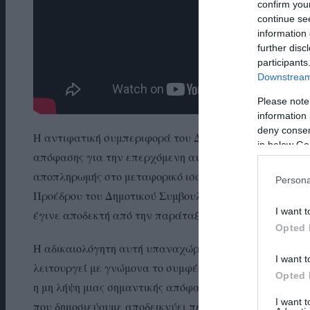
confirm you
continue se
information 
further disc
participants
Downstream 
Please note
information 
deny consent
Η αντιφατική συμπεριφορά του Δημάρχου, εγκλωβισμέν
in below Go
απόφασης για την επερχόμενη αύξηση των ακτοπλοϊκών
αποπληρωμής στο μεταφορικό ισοδύναμο.
Το οξύμωρο τ
Persona
Προέδρου του Δημοτικού Συμβουλίου, την οποία η ίδια
I want t
έγινε αποδεκτή από την παράταξη “Μαζί για την Άνδρο
Opted 
Η αδικαιολόγητη αυτή υπαναχώρησή του και η συνεχής
I want t
λειτουργεί με γνώμονα το συμφέρον της Άνδρου, αλλά 
Opted 
η μη λήψη μιας σημαντικής απόφασης που αφορά άμεσα 
I want 
που δημοσιεύουμε αποδεικνύει περίτρανα τη στάση του