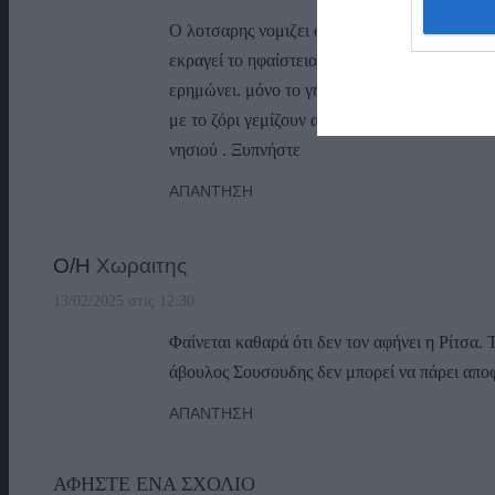
Ο λοτσαρης νομιζει ότι είναι δήμαρχος και ο
εκραγεί το ηφαίστειο της Σαντορίνης αλλά εμεί
ερημώνει. μόνο το γηροκομείο είναι σε μόνιμ
με το ζόρι γεμίζουν από μαθητές και φοβάμαι
νησιού . Ξυπνήστε
ΑΠΆΝΤΗΣΗ
Ο/Η
Χωραιτης
13/02/2025 στις 12:30
Φαίνεται καθαρά ότι δεν τον αφήνει η Ρίτσα. 
άβουλος Σουσουδης δεν μπορεί να πάρει απ
ΑΠΆΝΤΗΣΗ
ΑΦΉΣΤΕ ΈΝΑ ΣΧΌΛΙΟ