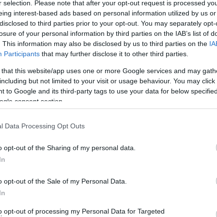
r selection. Please note that after your opt-out request is processed y
eing interest-based ads based on personal information utilized by us or
disclosed to third parties prior to your opt-out. You may separately opt-
losure of your personal information by third parties on the IAB’s list of
. This information may also be disclosed by us to third parties on the
IA
Participants
that may further disclose it to other third parties.
 that this website/app uses one or more Google services and may gath
including but not limited to your visit or usage behaviour. You may click 
 to Google and its third-party tags to use your data for below specifi
ου στον εγωισμό του, οδήγησε στην αναβολή της
ogle consent section.
 εισιτηρίων και την επιτάχυνση του ρυθμού
ης υπόθεσης είναι ότι η συναινετική πρόταση της
l Data Processing Opt Outs
 διαμόρφωσε προκειμένου να υπάρξει κοινή απόφαση,
o opt-out of the Sharing of my personal data.
”, αλλά απορρίφθηκε από τον κ. Σουσούδη!!!
In
 παλινδρόμηση δείχνουν ξεκάθαρα ότι ο Δήμαρχος δεν
o opt-out of the Sale of my Personal Data.
με βάση προσωπικές σκοπιμότητες. Το αποτέλεσμα είναι
In
τους πολίτες και την καθημερινότητά τους.
Το βίντεο
to opt-out of processing my Personal Data for Targeted
. Οι πολίτες της Άνδρου αξίζουν υπευθυνότητα,