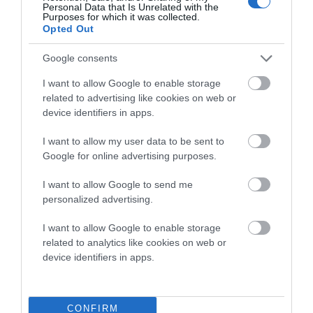
Personal Data that Is Unrelated with the
Προτεινόμενα άρθρα
Purposes for which it was collected.
Opted Out
Google consents
ΦΕΣΤΙΒΑΛ ΑΝΔΡΟΥ: Ένα βαθυστόχαστο έργο του
I want to allow Google to enable storage
Μπέκετ
related to advertising like cookies on web or
device identifiers in apps.
Η νεολαία της Άνδρου είναι εδώ. Χρειάζεται όμως
ευκαιρίες για να φανεί.
I want to allow my user data to be sent to
Google for online advertising purposes.
ΡΑΦΗΝΑ – ΘΕΟΥΤΑ σημειώσατε…
I want to allow Google to send me
ΣΥΓΚΛΟΝΙΣΤΙΚΟΣ ΑΠΟΧΑΙΡΕΤΙΣΜΟΣ ΣΤΗ
personalized advertising.
ΡΑΦΗΝΑ ΣΤΟ «ΤΕΛΕΥΤΑΙΟ ΜΠΑΡΚΟ» ΤΟΥ
I want to allow Google to enable storage
ΚΑΠΕΤΑΝ ΑΝΤΩΝΗ ΒΙΔΑΛΗ
related to analytics like cookies on web or
Απαράδεκτη εμπειρία στη Ραφήνα. Φωτογραφίες από την
device identifiers in apps.
αναχώρηση εκείνης της ώρας…
CONFIRM