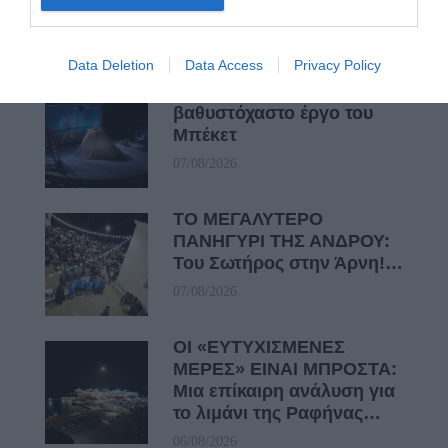
Πρόσφατα Άρθρα
Data Deletion
Data Access
Privacy Policy
ΦΕΣΤΙΒΑΛ ΑΝΔΡΟΥ: Ένα
βαθυστόχαστο έργο του
Μπέκετ
07/08/2026
ΤΟ ΜΕΓΑΛΥΤΕΡΟ
ΠΑΝΗΓΥΡΙ ΤΗΣ ΑΝΔΡΟΥ:
Του Σωτήρος στην Άρνη!…
07/08/2026
ΟΙ «ΕΥΤΥΧΙΣΜΕΝΕΣ
ΜΕΡΕΣ» ΕΙΝΑΙ ΜΠΡΟΣΤΑ:
Μια επίκαιρη ανάλυση για
το λιμάνι της Ραφήνας…
06/08/2026