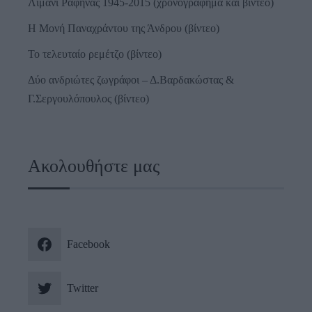
Λιμάνι Ραφήνας 1945-2015 (χρονογράφημα και βίντεο)
Η Μονή Παναχράντου της Άνδρου (βίντεο)
Το τελευταίο ρεμέτζο (βίντεο)
Δύο ανδριώτες ζωγράφοι – Δ.Βαρδακώστας &
Γ.Σεργουλόπουλος (βίντεο)
Ακολουθήστε μας
Facebook
Twitter