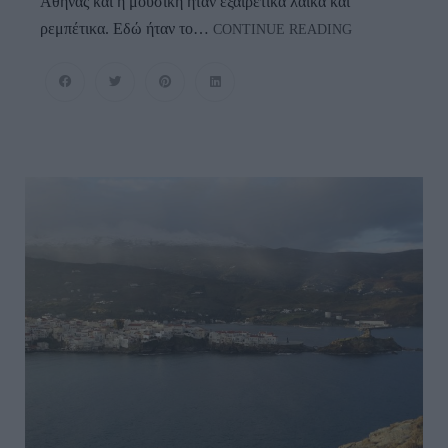
Αθήνας και η μουσική ήταν εξαιρετικά λαϊκά και
Τρικούβερτο
ρεμπέτικα. Εδώ ήταν το…
CONTINUE READING
Γλέντι
Στη
Βόρεια
Άνδρο…