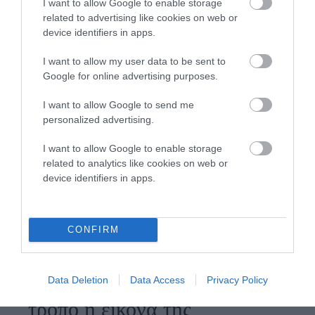
I want to allow Google to enable storage
Ως
related to advertising like cookies on web or
device identifiers in apps.
Ρεπόρτερ
I want to allow my user data to be sent to
Google for online advertising purposes.
I want to allow Google to send me
personalized advertising.
I want to allow Google to enable storage
related to analytics like cookies on web or
device identifiers in apps.
CONFIRM
Κατηγορία:
ΚΟΙΝΩΝΙΑ
Δημοσίευση: 15/02/2016
Σχόλια: 0
Επέστρεψε με πανηγυρικό
Data Deletion
Data Access
Privacy Policy
τρόπο η εικόνα της