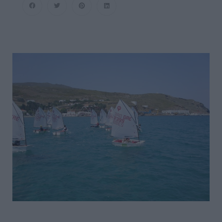
Είπα-
Ξείπα!!!…