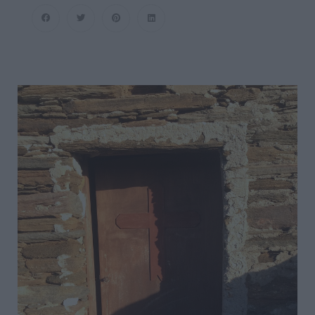
Μας
Ο
Καιρός
Ή
Πως
Να
Χαλάσετε
Την
Μέρα
Σας…