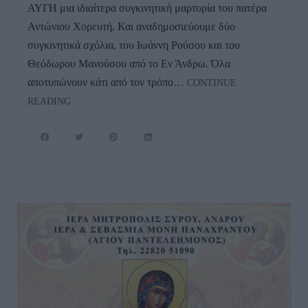
ΑΥΓΗ μια ιδιαίτερα συγκινητική μαρτυρία του πατέρα
Αντώνιου Χορευτή. Και αναδημοσιεύουμε δύο
συγκινητικά σχόλια, του Ιωάννη Ρούσου και του
Θεόδωρου Μανούσου από το Εν Άνδρω. Όλα
αποτυπώνουν κάτι από τον τρόπο…
CONTINUE
Τρεις
READING
Συγκινητικές
Μαρτυρίες
Ανδριωτών
Για
Το
Χρυσή
Αυγή