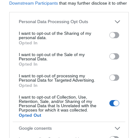
Αυγή” όπως την έζησα ως
Downstream Participants
that may further disclose it to other
third parties.
ρεπόρτερ
Please note that this website/app uses one or more Google
Personal Data Processing Opt Outs
services and may gather and store information including but
Του Δημήτρη Σταυρόπουλου Το πρωτοσέλιδο της
not limited to your visit or usage behaviour. You may click to
I want to opt-out of the Sharing of my
personal data.
εφημερίδας ΚΑΘΗΜΕΡΙΝΗ της 24ης Φεβρουαρίου.
grant or deny consent to Google and its third-party tags to
Opted In
use your data for below specified purposes in below Google
Πρώτο θέμα το ναυάγιο και από κάτω ο φοβερός χιονιάς.
consent section.
I want to opt-out of the Sale of my
(Το εκτενές αφιέρωμα του Εν Άνδρω για το ναυάγιο του
Personal Data.
Opted In
Χρυσή Αυγή έτυχε πολύ μεγάλης δημοσιότητας. Πάρα
πολλές χιλιάδες το διάβασαν στο site μας, αλλά και
I want to opt-out of processing my
Personal Data for Targeted Advertising.
δεκάδες χιλιάδες το είδαν στα social media της…
Opted In
Η
CONTINUE READING
Τραγωδία
I want to opt-out of Collection, Use,
Retention, Sale, and/or Sharing of my
Του
Personal Data that Is Unrelated with the
“Χρυσή
Purposes for which it was collected.
Opted Out
Αυγή”
Όπως
Google consents
Την
Έζησα