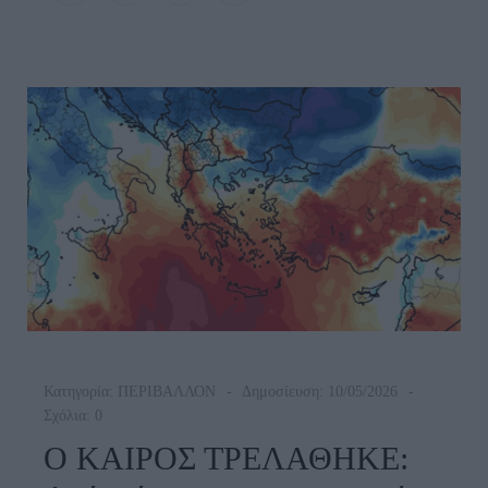
Το
Ναυάγιο
«Corsage
C».
Πως
Έγινε
Το
Ατύχημα
Και
Τι
Θα
Γίνει
Τώρα…
Κατηγορία:
ΠΕΡΙΒΑΛΛΟΝ
Δημοσίευση: 10/05/2026
Σχόλια: 0
O ΚΑΙΡΟΣ ΤΡΕΛΑΘΗΚΕ: