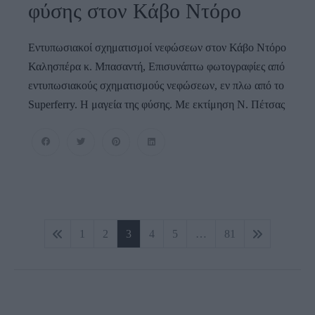
φύσης στον Κάβο Ντόρο
Εντυπωσιακοί σχηματισμοί νεφώσεων στον Κάβο Ντόρο
Καλησπέρα κ. Μπασαντή, Επισυνάπτω φωτογραφίες από
εντυπωσιακούς σχηματισμούς νεφώσεων, εν πλω από το
Superferry. Η μαγεία της φύσης. Με εκτίμηση Ν. Πέτσας
Πλοήγηση
1
2
3
4
5
…
81
άρθρων