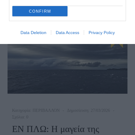
ΠΗΓΕΣ
ΚΑΙ
CONFIRM
ΕΤΡΕΞΑΝ
ΤΑ
ΠΟΤΑΜΙΑ
Data Deletion
Data Access
Privacy Policy
ΣΤΗΝ
ΑΝΔΡΟ
Κατηγορία:
ΠΕΡΙΒΑΛΛΟΝ
Δημοσίευση: 27/03/2026
Σχόλια: 0
ΕΝ ΠΛΩ: Η μαγεία της