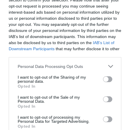
section to confirm your selection. Please note that after your
κυβερνήτες ορμούντων πλοίων/σκαφών, όλων των
opt-out request is processed you may continue seeing
αναγκαίων και απαραίτητων μέτρων για την ασφάλεια…
interest-based ads based on personal information utilized by
ΛΙΜΕΝΑΡΧΕΙΟ
CONTINUE READING
us or personal information disclosed to third parties prior to
ΑΝΔΡΟΥ:
your opt-out. You may separately opt-out of the further
Βόρειοι
disclosure of your personal information by third parties on the
Άνεμοι
IAB’s list of downstream participants. This information may
Μέχρι
also be disclosed by us to third parties on the
IAB’s List of
Downstream Participants
that may further disclose it to other
8
third parties.
Μποφορ
Please note that this website/app uses one or more Google
Personal Data Processing Opt Outs
services and may gather and store information including but
not limited to your visit or usage behaviour. You may click to
I want to opt-out of the Sharing of my
personal data.
grant or deny consent to Google and its third-party tags to
Opted In
use your data for below specified purposes in below Google
consent section.
I want to opt-out of the Sale of my
Personal Data.
Opted In
I want to opt-out of processing my
Personal Data for Targeted Advertising.
Opted In