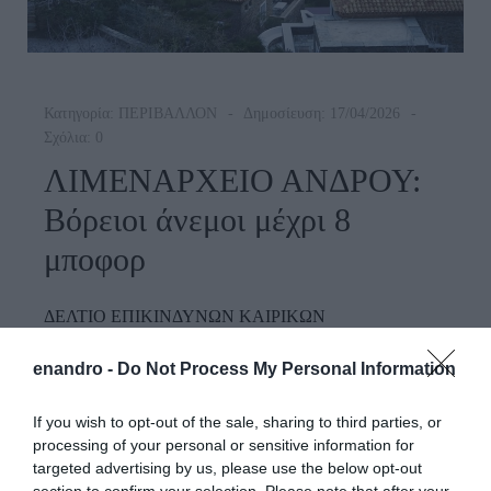
Κατηγορία:
ΠΕΡΙΒΑΛΛΟΝ
Δημοσίευση: 17/04/2026
Σχόλια: 0
ΛΙΜΕΝΑΡΧΕΙΟ ΑΝΔΡΟΥ:
Βόρειοι άνεμοι μέχρι 8
μποφορ
ΔΕΛΤΙΟ ΕΠΙΚΙΝΔΥΝΩΝ ΚΑΙΡΙΚΩΝ
ΦΑΙΝΟΜΕΝΩΝ Γνωρίζεται ότι σύμφωνα με πρόγνωση
enandro -
Do Not Process My Personal Information
της Ε.Μ.Υ. για την Παρασκευή 17-04-2026 στις
Κυκλάδες θα πνέουν άνεμοι βόρειοι 6 με 7 και τοπικά 8
If you wish to opt-out of the sale, sharing to third parties, or
μποφόρ. Ως εκ τούτου, παρακαλούμε για την αυξημένη
processing of your personal or sensitive information for
προσοχή, εγρήγορση και λήψη από τους ιδιοκτήτες –
targeted advertising by us, please use the below opt-out