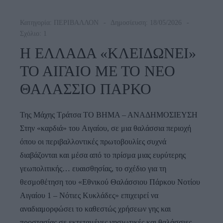
Κατηγορία:
ΠΕΡΙΒΑΛΛΟΝ
Δημοσίευση: 18/05/2026
Σχόλιο: 1
Η ΕΛΛΑΔΑ «ΚΛΕΙΔΩΝΕΙ»
ΤΟ ΑΙΓΑΙΟ ΜΕ ΤΟ ΝΕΟ
ΘΑΛΑΣΣΙΟ ΠΑΡΚΟ
Της Μάχης Τράτσα ΤΟ ΒΗΜΑ – ΑΝΑΔΗΜΟΣΙΕΥΣΗ
Στην «καρδιά» του Αιγαίου, σε μια θαλάσσια περιοχή
όπου οι περιβαλλοντικές πρωτοβουλίες συχνά
διαβάζονται και μέσα από το πρίσμα μιας ευρύτερης
γεωπολιτικής… ευαισθησίας, το σχέδιο για τη
θεσμοθέτηση του «Εθνικού Θαλάσσιου Πάρκου Νοτίου
Αιγαίου 1 – Νότιες Κυκλάδες» επιχειρεί να
αναδιαμορφώσει το καθεστώς χρήσεων γης και
προστασίας σε εκτεταμένες νησιωτικές και θαλάσσιες…