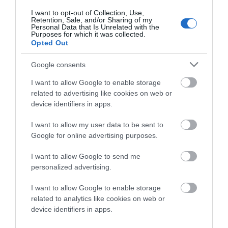
I want to opt-out of Collection, Use,
Κατηγορία:
ΠΕΡΙΒΑΛΛΟΝ
Δημοσίευση: 09/04/2026
Retention, Sale, and/or Sharing of my
Personal Data that Is Unrelated with the
Σχόλια: 0
Purposes for which it was collected.
Opted Out
ΑΝΟΙΞΑΝ ΟΙ ΠΗΓΕΣ ΚΑΙ
ΕΤΡΕΞΑΝ ΤΑ ΠΟΤΑΜΙΑ
Google consents
ΣΤΗΝ ΑΝΔΡΟ
I want to allow Google to enable storage
related to advertising like cookies on web or
device identifiers in apps.
Η καταιγίδα Ερμίνιο πέρασε από την Άνδρο την 1η
I want to allow my user data to be sent to
Απριλίου και πλημμύρισε δρόμους, ποτάμια,
Google for online advertising purposes.
χειμάρρους. Οι φίλοι του Εν Άνδρω έστειλαν αυτές τις
μέρες φωτογραφίες και βίντεο προς ενημέρωση των
I want to allow Google to send me
personalized advertising.
αναγνωστών μας στο νησί και σε όλο τον κόσμο. Μια
πρώτη ανάρτηση κάναμε στις 2 Απριλίου. Όμως βίντεο
I want to allow Google to enable storage
και φωτογραφίες συνέχισαν να φτάνουν τόσο από…
related to analytics like cookies on web or
ΑΝΟΙΞΑΝ
device identifiers in apps.
CONTINUE READING
ΟΙ