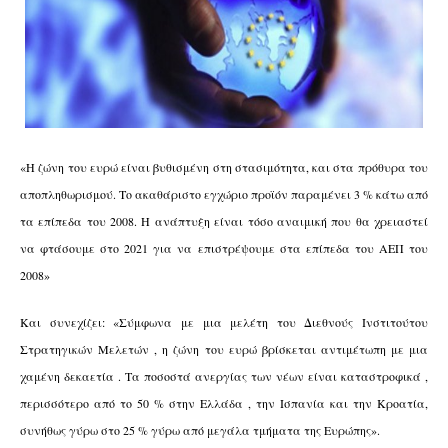
«Η ζώνη του ευρώ είναι βυθισμένη στη στασιμότητα, και στα πρόθυρα του
αποπληθωρισμού. Το ακαθάριστο εγχώριο προϊόν παραμένει 3 % κάτω από
τα επίπεδα του 2008. Η ανάπτυξη είναι τόσο αναιμική που θα χρειαστεί
να φτάσουμε στο 2021 για να επιστρέψουμε στα επίπεδα του ΑΕΠ του
2008»
Και συνεχίζει: «Σύμφωνα με μια μελέτη του Διεθνούς Ινστιτούτου
Στρατηγικών Μελετών , η ζώνη του ευρώ βρίσκεται αντιμέτωπη με μια
χαμένη δεκαετία . Τα ποσοστά ανεργίας των νέων είναι καταστροφικά ,
περισσότερο από το 50 % στην Ελλάδα , την Ισπανία και την Κροατία,
συνήθως γύρω στο 25 % γύρω από μεγάλα τμήματα της Ευρώπης».