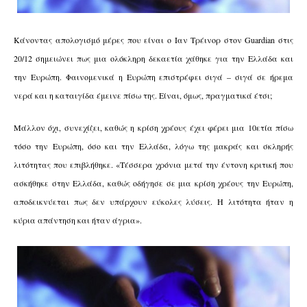
Κάνοντας απολογισμό μέρες που είναι ο Ιαν Τρέινορ στον Guardian στις
20/12 σημειώνει πως μια ολόκληρη δεκαετία χάθηκε για την Ελλάδα και
την Ευρώπη. Φαινομενικά η Ευρώπη επιστρέφει σιγά – σιγά σε ήρεμα
νερά και η καταιγίδα έμεινε πίσω της. Είναι, όμως, πραγματικά έτσι;
Μάλλον όχι, συνεχίζει, καθώς η κρίση χρέους έχει φέρει μια 10ετία πίσω
τόσο την Ευρώπη, όσο και την Ελλάδα, λόγω της μακράς και σκληρής
λιτότητας που επιβλήθηκε. «Τέσσερα χρόνια μετά την έντονη κριτική που
ασκήθηκε στην Ελλάδα, καθώς οδήγησε σε μια κρίση χρέους την Ευρώπη,
αποδεικνύεται πως δεν υπάρχουν εύκολες λύσεις. Η λιτότητα ήταν η
κύρια απάντηση και ήταν άγρια».