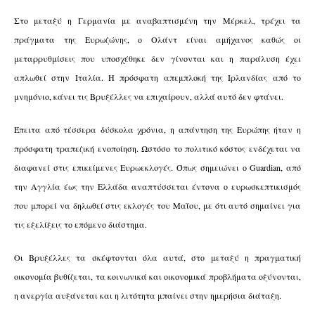
Στο μεταξύ η Γερμανία με αναβαπτισμένη την Μέρκελ, τρέχει τα
πράγματα της Ευρωζώνης, ο Ολάντ είναι αμήχανος καθώς οι
μεταρρυθμίσεις που υποσχέθηκε δεν γίνονται και η παράλυση έχει
απλωθεί στην Ιταλία. Η πρόσφατη απεμπλοκή της Ιρλανδίας από το
μνημόνιο, κάνει τις Βρυξέλλες να επιχαίρουν, αλλά αυτό δεν φτάνει.
Έπειτα από τέσσερα δύσκολα χρόνια, η απάντηση της Ευρώπης ήταν η
πρόσφατη τραπεζική ενοποίηση. Ωστόσο το πολιτικό κόστος ενδέχεται να
διαφανεί στις επικείμενες Ευρωεκλογές. Όπως σημειώνει ο Guardian, από
την Αγγλία έως την Ελλάδα αναπτύσσεται έντονα ο ευρωσκεπτικισμός
που μπορεί να δηλωθεί στις εκλογές του Μαΐου, με ότι αυτό σημαίνει για
τις εξελίξεις το επόμενο διάστημα.
Οι Βρυξέλλες τα σκέφτονται όλα αυτά, στο μεταξύ η πραγματική
οικονομία βυθίζεται, τα κοινωνικά και οικονομικά προβλήματα οξύνονται,
η ανεργία αυξάνεται και η λιτότητα μπαίνει στην ημερήσια διάταξη.