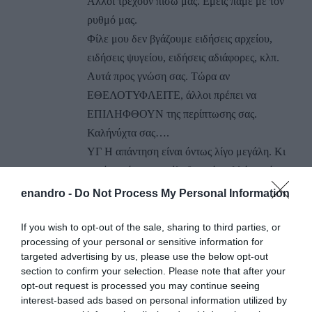
Άλλοι τρέχουν πίσω μας. Εμείς πάμε με τον
ρυθμό μας.
Φίλε μου δεν βγάζουμε ειδήσεις αρχείου,
ειδήσεις ψυγείου, ειδήσεις αδιάφορες, κλπ.
Αυτά προς γνώση σας. Τώρα αν
ΕΘΕΛΟΤΥΦΛΕΙΤΕ, άλλοι πρέπει να
ΕΠΙΛΗΦΘΟΥΝ της περίπτωσης σας.
Καλήνύχτα σας….
ΥΓ Η απάντηση είναι όντως λίγο μεγάλη. Κι
αυτό γιατί συμπεριέλαβε εσάς, αλλά και όσους
ή και όσες κρύβονται πίσω σας…
enandro -
Do Not Process My Personal Information
ΑΠΆΝΤΗΣΗ
If you wish to opt-out of the sale, sharing to third parties, or
processing of your personal or sensitive information for
targeted advertising by us, please use the below opt-out
Ο/Η
Κι άλλο...
section to confirm your selection. Please note that after your
27/02/2016 στις 16:46
opt-out request is processed you may continue seeing
interest-based ads based on personal information utilized by
πολυσύχναστο όχι “πολυσύχνσστο”. Αν