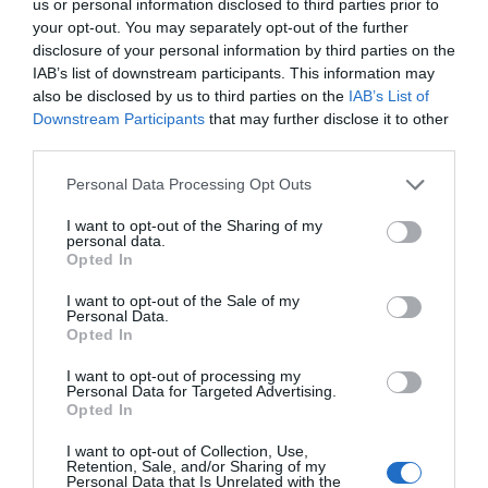
us or personal information disclosed to third parties prior to
συνεχίσω θα βρω κι άλλα σίγουρα…
your opt-out. You may separately opt-out of the further
disclosure of your personal information by third parties on the
ΑΠΆΝΤΗΣΗ
IAB’s list of downstream participants. This information may
also be disclosed by us to third parties on the
IAB’s List of
Downstream Participants
that may further disclose it to other
Ο/Η
Ορθογραφικών συνέχεια...
third parties.
27/02/2016 στις 16:46
Please note that this website/app uses one or more Google
Personal Data Processing Opt Outs
services and may gather and store information including but
επιληφθεί όχι “επιλυφθεί”. Βγάζει μάτι το
not limited to your visit or usage behaviour. You may click to
I want to opt-out of the Sharing of my
personal data.
ρημάδι. Μάλλον ακολουθείτε την ίδια τακτική
grant or deny consent to Google and its third-party tags to
Opted In
use your data for below specified purposes in below Google
με το portal. Βιάζεστε να βγάλετε την είδηση
consent section.
I want to opt-out of the Sale of my
και δεν προσέχετε την ορθογραφία. Τελικά
Personal Data.
κανείς δεν είναι Θεός. Διαπίστωση…
Opted In
ΑΠΆΝΤΗΣΗ
I want to opt-out of processing my
Personal Data for Targeted Advertising.
Opted In
ΑΦΉΣΤΕ ΈΝΑ ΣΧΌΛΙΟ
I want to opt-out of Collection, Use,
Retention, Sale, and/or Sharing of my
Personal Data that Is Unrelated with the