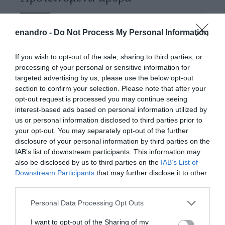
enandro -
Do Not Process My Personal Information
Φωτογραφίες-κειμήλια από καλοκαίρια στην Άνδρο –
Από τον 19ο αιώνα μέχρι και την δεκαετία του 1970
If you wish to opt-out of the sale, sharing to third parties, or
processing of your personal or sensitive information for
ΟΡΜΟΣ ΚΟΡΘΙΟΥ: Όταν η φωτογραφία γίνεται μνήμη
targeted advertising by us, please use the below opt-out
section to confirm your selection. Please note that after your
Η Άνδρος συνεχίζει να μπαρκάρει…
opt-out request is processed you may continue seeing
ΠΡΟΣΟΧΗ: Πολύ υψηλός κίνδυνος πυρκαγιάς στις
interest-based ads based on personal information utilized by
us or personal information disclosed to third parties prior to
Κυκλάδες
your opt-out. You may separately opt-out of the further
ΧΩΡΟΤΑΞΙΚΟ ΓΙΑ ΤΟΝ ΤΟΥΡΙΣΜΟ: Η φέρουσα
disclosure of your personal information by third parties on the
IAB’s list of downstream participants. This information may
ικανότητα στο επίκεντρο
also be disclosed by us to third parties on the
IAB’s List of
Downstream Participants
that may further disclose it to other
third parties.
Πρόσφατα Άρθρα
Please note that this website/app uses one or more Google
Personal Data Processing Opt Outs
services and may gather and store information including but
not limited to your visit or usage behaviour. You may click to
I want to opt-out of the Sharing of my