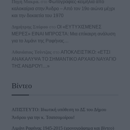
Πηγή Μακρα.
στο
Φωτογραφίες-κειμήλια από
καλοκαίρια στην Άνδρο – Από τον 19ο αιώνα μέχρι
και την δεκαετία του 1970
Δημήτρης Σπύρου
στο
ΟΙ «ΕΥΤΥΧΙΣΜΕΝΕΣ
ΜΕΡΕΣ» ΕΙΝΑΙ ΜΠΡΟΣΤΑ: Μια επίκαιρη ανάλυση
για το λιμάνι της Ραφήνας…
Αθανάσιος Τσίντζας
στο
ΑΠΟΚΛΕΙΣΤΙΚΟ: «ΕΤΣΙ
ΑΝΑΚΑΛΥΨΑ ΤΟ ΣΗΜΑΝΤΙΚΟ ΑΡΧΑΙΟ ΝΑΥΑΓΙΟ
ΤΗΣ ΑΝΔΡΟΥ!…»
Βίντεο
ΑΠΙΣΤΕΥΤΟ: Ιδιωτική υπόθεση το ΔΣ του Δήμου
Άνδρου για την κ. Τσατσομοίρου!
Λιμάνι Ραφήνας 1945-2015 (χρονογράφημα και βίντεο)