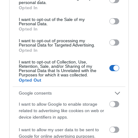
ΔΥΟ ΚΑΛΟΚΑΙΡΙΝΑ
personal data.
grant or deny consent to Google and its third-party tags to
Opted In
ΔΡΩΜΕΝΑ: Όταν η νέα
use your data for below specified purposes in below Google
γενιά συναντά τη
consent section.
I want to opt-out of the Sale of my
ναυτοσύνη του νησιού
Personal Data.
Opted In
09/08/2026
I want to opt-out of processing my
ΠΡΟΣΟΧΗ: Πολύ υψηλός
Personal Data for Targeted Advertising.
κίνδυνος πυρκαγιάς στις
Opted In
Κυκλάδες
I want to opt-out of Collection, Use,
08/08/2026
Retention, Sale, and/or Sharing of my
Personal Data that Is Unrelated with the
Purposes for which it was collected.
Opted Out
Φωτογραφίες-κειμήλια από
καλοκαίρια στην Άνδρο –
Google consents
Από τον 19ο αιώνα μέχρι
και την δεκαετία του 1970
I want to allow Google to enable storage
related to advertising like cookies on web or
08/08/2026
device identifiers in apps.
ΟΡΜΟΣ ΚΟΡΘΙΟΥ: Όταν η
φωτογραφία γίνεται μνήμη
I want to allow my user data to be sent to
Google for online advertising purposes.
08/08/2026