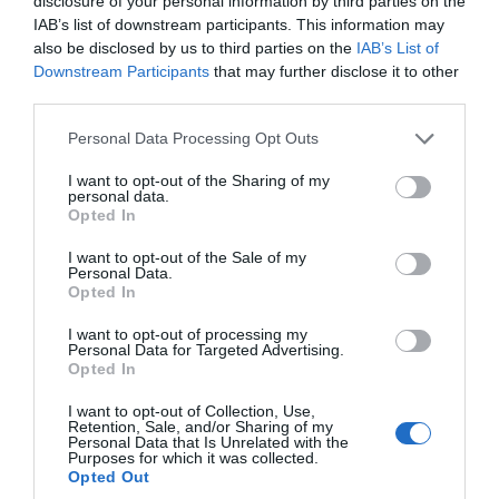
disclosure of your personal information by third parties on the
IAB’s list of downstream participants. This information may
ΑΠΆΝΤΗΣΗ
also be disclosed by us to third parties on the
IAB’s List of
Downstream Participants
that may further disclose it to other
third parties.
Ο/Η
ΣΕΝΑΡΙΟΓΡΑΦΟΣ
Please note that this website/app uses one or more Google
Personal Data Processing Opt Outs
14/03/2016 στις 08:06
services and may gather and store information including but
not limited to your visit or usage behaviour. You may click to
I want to opt-out of the Sharing of my
ΑΝΔΡΙΩΤΙΚΟ ΚΑΡΝΑΒΑΛΙ ΓΙΑ ΠΑΝΤΑ
personal data.
grant or deny consent to Google and its third-party tags to
Opted In
ΜΕ ΠΡΩΤΑΓΩΝΙΣΤΕΣ ΤΟΥΣ
use your data for below specified purposes in below Google
ΠΑΛΑΤΙΑΝΟΥΣ ^ ΝΤΑΛΤΟΝ
consent section.
I want to opt-out of the Sale of my
Personal Data.
ΒΑΣΙΛΙΑΣ
Opted In
ΚΑΡΝΑΒΑΛΟΣ=ΟΝΕΙΡΟΠΑΡΜΕΝΟΣ ^
I want to opt-out of processing my
ΑΒΕΡΕΛ ΝΤΑΛΤΟΝ.
Personal Data for Targeted Advertising.
ΚΟΜΠΑΡΣΟΙ=ΚΟΥΛΗΣ ΜΟΥΓΚΟΣ,
Opted In
ΤΑΚΗΣ ΜΕΓΑΣ
I want to opt-out of Collection, Use,
ΣΥΝΕΧΙΖΟΥΝΕ ΤΟ ΜΑΣΚΑΡΙΛΙΚΙ
Retention, Sale, and/or Sharing of my
Personal Data that Is Unrelated with the
Purposes for which it was collected.
ΑΠΆΝΤΗΣΗ
Opted Out