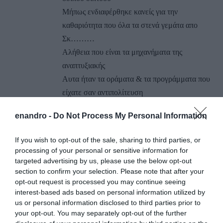
Μήπως ενδιαφέρθηκε κανείς για την
καθαριότητα που όλα τα στενά γεμάτα απο
Σκ………
Αλήθεια που είναι τα μηχανήματα της
αναπτυξιακής
Αυτα ήταν τα οράματα & τα προγράμματα που
είχατε σαν αντιπολίτευση
Χαίρεστε επαίνων
enandro -
Do Not Process My Personal Information
Και συνεχίζονται ………………
ΑΠΆΝΤΗΣΗ
If you wish to opt-out of the sale, sharing to third parties, or
processing of your personal or sensitive information for
targeted advertising by us, please use the below opt-out
Ο/Η
Μαγαζατωρας Αγορας
section to confirm your selection. Please note that after your
opt-out request is processed you may continue seeing
14/03/2016 στις 15:22
interest-based ads based on personal information utilized by
us or personal information disclosed to third parties prior to
ΘΕΟΔΟΣΗ ΣΟΥΣΟΥΔΗ σ΄ ευχαριστουμε για
your opt-out. You may separately opt-out of the further
την υπεροχη διοργανωση. Και του χρονου!