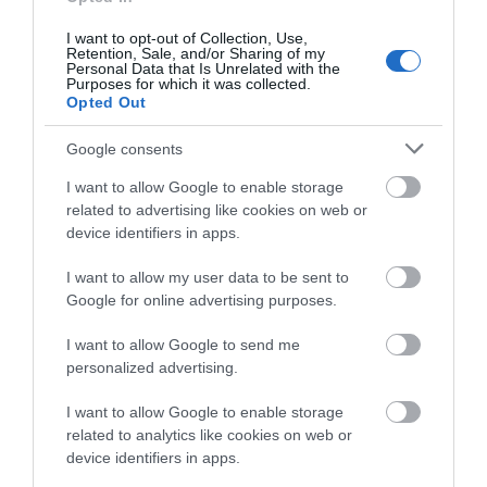
ΡΑΦΗΝΑ ΣΤΟ «ΤΕΛΕΥΤΑΙΟ ΜΠΑΡΚΟ» ΤΟΥ
ΚΑΠΕΤΑΝ ΑΝΤΩΝΗ ΒΙΔΑΛΗ
I want to opt-out of Collection, Use,
Retention, Sale, and/or Sharing of my
Personal Data that Is Unrelated with the
Απαράδεκτη εμπειρία στη Ραφήνα. Φωτογραφίες από την
Purposes for which it was collected.
Opted Out
αναχώρηση εκείνης της ώρας…
Google consents
Πρόσφατα Άρθρα
I want to allow Google to enable storage
related to advertising like cookies on web or
device identifiers in apps.
ΦΕΣΤΙΒΑΛ ΑΝΔΡΟΥ: Ένα
I want to allow my user data to be sent to
βαθυστόχαστο έργο του
Google for online advertising purposes.
Μπέκετ
I want to allow Google to send me
07/08/2026
personalized advertising.
ΤΟ ΜΕΓΑΛΥΤΕΡΟ
I want to allow Google to enable storage
ΠΑΝΗΓΥΡΙ ΤΗΣ ΑΝΔΡΟΥ:
related to analytics like cookies on web or
Του Σωτήρος στην Άρνη!…
device identifiers in apps.
07/08/2026