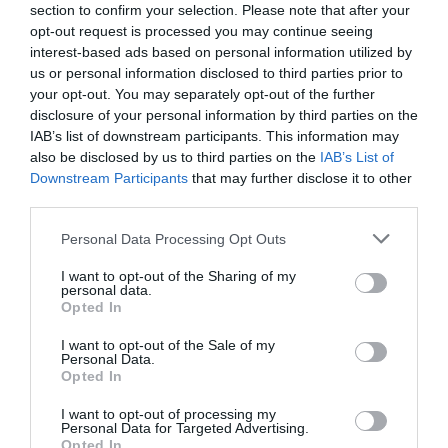
section to confirm your selection. Please note that after your
opt-out request is processed you may continue seeing
interest-based ads based on personal information utilized by
us or personal information disclosed to third parties prior to
your opt-out. You may separately opt-out of the further
disclosure of your personal information by third parties on the
IAB’s list of downstream participants. This information may
also be disclosed by us to third parties on the
IAB’s List of
Προτεινόμενα άρθρα
Downstream Participants
that may further disclose it to other
third parties.
Please note that this website/app uses one or more Google
Personal Data Processing Opt Outs
services and may gather and store information including but
ΦΕΣΤΙΒΑΛ ΑΝΔΡΟΥ: Ένα βαθυστόχαστο έργο του
not limited to your visit or usage behaviour. You may click to
I want to opt-out of the Sharing of my
Μπέκετ
personal data.
grant or deny consent to Google and its third-party tags to
Opted In
use your data for below specified purposes in below Google
Η νεολαία της Άνδρου είναι εδώ. Χρειάζεται όμως
consent section.
I want to opt-out of the Sale of my
ευκαιρίες για να φανεί.
Personal Data.
Opted In
ΡΑΦΗΝΑ – ΘΕΟΥΤΑ σημειώσατε…
I want to opt-out of processing my
ΣΥΓΚΛΟΝΙΣΤΙΚΟΣ ΑΠΟΧΑΙΡΕΤΙΣΜΟΣ ΣΤΗ
Personal Data for Targeted Advertising.
Opted In