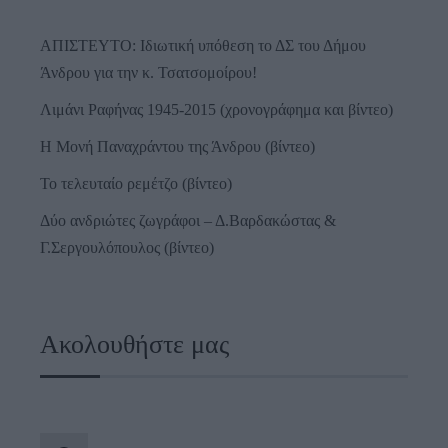
ΑΠΙΣΤΕΥΤΟ: Ιδιωτική υπόθεση το ΔΣ του Δήμου
Άνδρου για την κ. Τσατσομοίρου!
Λιμάνι Ραφήνας 1945-2015 (χρονογράφημα και βίντεο)
Η Μονή Παναχράντου της Άνδρου (βίντεο)
Το τελευταίο ρεμέτζο (βίντεο)
Δύο ανδριώτες ζωγράφοι – Δ.Βαρδακώστας &
Γ.Σεργουλόπουλος (βίντεο)
Ακολουθήστε μας