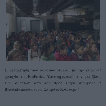
Η μετακίνηση των αθλητών γίνεται με την ευγενική
χορηγία της
Fast
Ferries
. Υποστηρικτικά στην μετάβαση
των αθλητών από και προς Πάρο συνέβαλε η
Blue
star
Ferries
δια του κ. Σταμάτη Κουλουμπή.