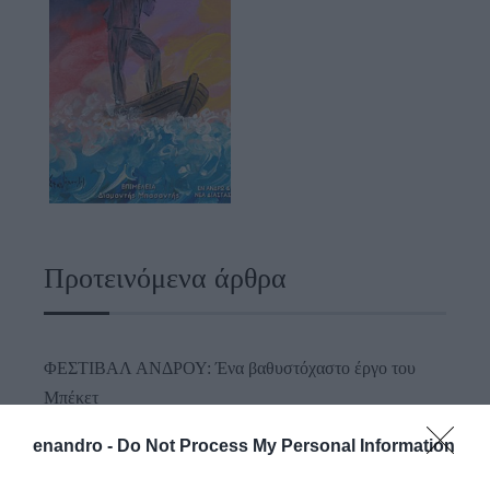
Προτεινόμενα άρθρα
ΦΕΣΤΙΒΑΛ ΑΝΔΡΟΥ: Ένα βαθυστόχαστο έργο του
Μπέκετ
Η νεολαία της Άνδρου είναι εδώ. Χρειάζεται όμως
enandro -
Do Not Process My Personal Information
ευκαιρίες για να φανεί.