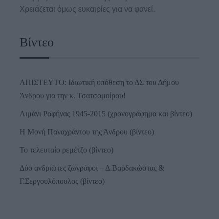
Χρειάζεται όμως ευκαιρίες για να φανεί.
Βίντεο
ΑΠΙΣΤΕΥΤΟ: Ιδιωτική υπόθεση το ΔΣ του Δήμου
Άνδρου για την κ. Τσατσομοίρου!
Λιμάνι Ραφήνας 1945-2015 (χρονογράφημα και βίντεο)
Η Μονή Παναχράντου της Άνδρου (βίντεο)
Το τελευταίο ρεμέτζο (βίντεο)
Δύο ανδριώτες ζωγράφοι – Δ.Βαρδακώστας &
Γ.Σεργουλόπουλος (βίντεο)