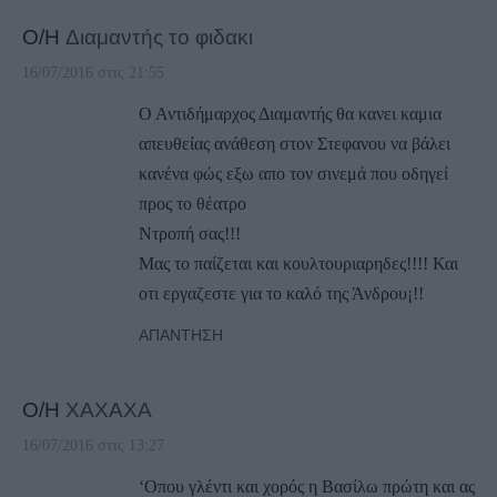
Ο/Η
Διαμαντής το φιδακι
16/07/2016 στις 21:55
Ο Αντιδήμαρχος Διαμαντής θα κανει καμια
απευθείας ανάθεση στον Στεφανου να βάλει
κανένα φώς εξω απο τον σινεμά που οδηγεί
προς το θέατρο
Ντροπή σας!!!
Μας το παίζεται και κουλτουριαρηδες!!!! Και
οτι εργαζεστε για το καλό της Άνδρου¡!!
ΑΠΆΝΤΗΣΗ
Ο/Η
ΧΑΧΑΧΑ
16/07/2016 στις 13:27
‘Οπου γλέντι και χορός η Βασίλω πρώτη και ας