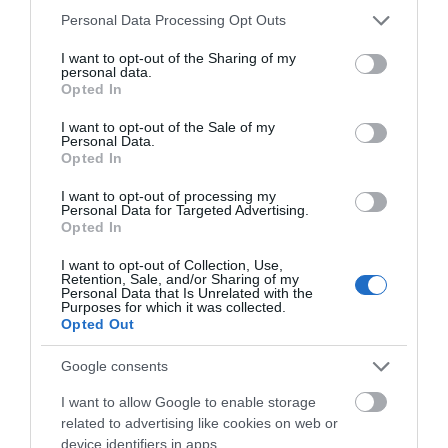
ΜΠΡΑΒΟ ΣΤΟ ΔΗΜΑΡΧΟ ΜΑΣ!!!
Please note that this website/app uses one or more Google
Personal Data Processing Opt Outs
services and may gather and store information including but
ΑΠΆΝΤΗΣΗ
not limited to your visit or usage behaviour. You may click to
I want to opt-out of the Sharing of my
personal data.
grant or deny consent to Google and its third-party tags to
Opted In
use your data for below specified purposes in below Google
ΑΦΉΣΤΕ ΈΝΑ ΣΧΌΛΙΟ
consent section.
I want to opt-out of the Sale of my
Personal Data.
Opted In
Η ηλ. διεύθυνση σας δεν δημοσιεύεται.
Τα υποχρεωτικά πεδία
I want to opt-out of processing my
Personal Data for Targeted Advertising.
σημειώνονται με
*
Opted In
I want to opt-out of Collection, Use,
Retention, Sale, and/or Sharing of my
Personal Data that Is Unrelated with the
Purposes for which it was collected.
Opted Out
Google consents
I want to allow Google to enable storage
related to advertising like cookies on web or
device identifiers in apps.