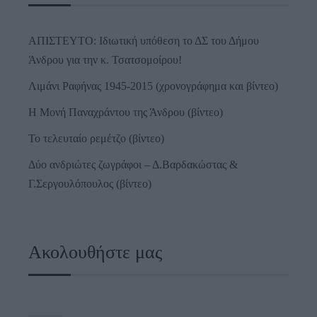
ΑΠΙΣΤΕΥΤΟ: Ιδιωτική υπόθεση το ΔΣ του Δήμου
Άνδρου για την κ. Τσατσομοίρου!
Λιμάνι Ραφήνας 1945-2015 (χρονογράφημα και βίντεο)
Η Μονή Παναχράντου της Άνδρου (βίντεο)
Το τελευταίο ρεμέτζο (βίντεο)
Δύο ανδριώτες ζωγράφοι – Δ.Βαρδακώστας &
Γ.Σεργουλόπουλος (βίντεο)
Ακολουθήστε μας