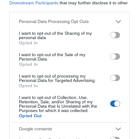
Downstream Participants
that may further disclose it to other
third parties.
Please note that this website/app uses one or more Google
Personal Data Processing Opt Outs
services and may gather and store information including but
not limited to your visit or usage behaviour. You may click to
I want to opt-out of the Sharing of my
personal data.
grant or deny consent to Google and its third-party tags to
Opted In
use your data for below specified purposes in below Google
consent section.
I want to opt-out of the Sale of my
Personal Data.
Opted In
I want to opt-out of processing my
Personal Data for Targeted Advertising.
Opted In
I want to opt-out of Collection, Use,
Retention, Sale, and/or Sharing of my
Personal Data that Is Unrelated with the
Purposes for which it was collected.
Opted Out
Google consents