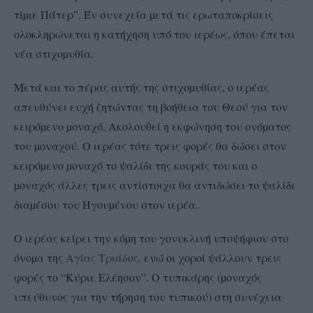
τίµιε Πάτερ”. Έν συνεχεία µετά τις ερωταποκρίσεις
ολοκληρώνεται η κατήχηση υπό του ιερέως, όπου έπεται
νέα στιχοµυθία.
Μετά και το πέρας αυτής της στιχοµυθίας, ο ιερέας
απευθύνει ευχή ζητώντας τη βοήθεια του Θεού για τον
κειρόµενο µοναχό. Ακολουθεί η εκφώνηση του ονόµατος
του µοναχού. Ο ιερέας τότε τρεις φορές θα δώσει στον
κειρόµενο µοναχό το ψαλίδι της κουράς του και ο
µοναχός άλλες τρεις αντίστοιχα θα αντιδώσει το ψαλίδι
διαµέσου του Ηγουµένου στον ιερέα.
Ο ιερέας κείρει την κόµη του γονυκλινή υποψήφιου στο
όνοµα της
Αγίας Τριάδος
, ενώ οι χοροί ψάλλουν τρεις
φορές το “Κύριε Ελέησον”. Ο τυπικάρης (µοναχός
υπεύθυνος για την τήρηση του τυπικού) στη συνέχεια