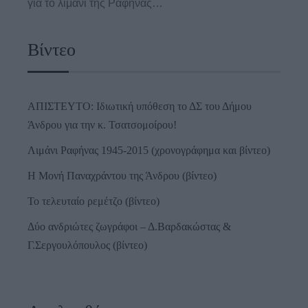
για το λιμάνι της Ραφήνας…
Βίντεο
ΑΠΙΣΤΕΥΤΟ: Ιδιωτική υπόθεση το ΔΣ του Δήμου
Άνδρου για την κ. Τσατσομοίρου!
Λιμάνι Ραφήνας 1945-2015 (χρονογράφημα και βίντεο)
Η Μονή Παναχράντου της Άνδρου (βίντεο)
Το τελευταίο ρεμέτζο (βίντεο)
Δύο ανδριώτες ζωγράφοι – Δ.Βαρδακώστας &
Γ.Σεργουλόπουλος (βίντεο)