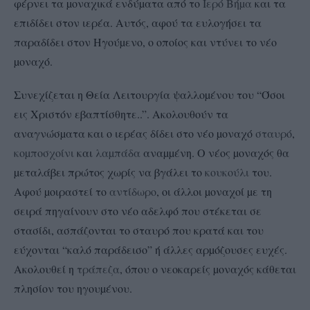
φέρνει τα µοναχικά ενδύµατα από το
Ιερό Βήµα
και τα
επιδίδει στον ιερέα. Αυτός, αφού τα ευλογήσει τα
παραδίδει στον Ηγούµενο, ο οποίος και ντύνει το νέο
µοναχό.
Συνεχίζεται η Θεία Λειτουργία ψαλλοµένου του “Όσοι
εις Χριστόν εβαπτίσθητε..”. Ακολουθούν τα
αναγνώσµατα και ο ιερέας δίδει στο νέο µοναχό
σταυρό
,
κοµποσχοίνι
και
λαµπάδα
αναµµένη. Ο νέος µοναχός θα
µεταλάβει πρώτος χωρίς να βγάλει το
κουκούλι
του.
Αφού µοιραστεί το
αντίδωρο
, οι άλλοι µοναχοί µε τη
σειρά πηγαίνουν στο νέο αδελφό που στέκεται σε
στασίδι, ασπάζονται το σταυρό που κρατά και του
εύχονται “καλό παράδεισο” ή άλλες αρµόζουσες ευχές.
Ακολουθεί η
τράπεζα
, όπου ο νεοκαρείς µοναχός κάθεται
πλησίον του ηγουµένου.