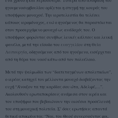
ένα χρόνο ή και περισσότερο.
Ύστερα από απόφαση του
ηγουµενοσυµβουλίου ορίζεται η στιγμή της κουράς του
υποψήφιου µοναχού. Την ιεροτελεστία θα τελέσει
κάποιος ιεροµόναχος, ενώ ο ηγούµενος θα παραστέκεται
στον προσερχόµενο µοναχό ως ανάδοχός του. Ο
υποψήφιος φορώντας συνήθως λευκές κάλτσες και λευκή
φανέλα, µετά την είσοδο του
ευαγγελίου
στη
Θεία
Λειτουργία
, οδηγούµενος από τον ηγούμενο, εισέρχεται
από τη θύρα του ναού κάτω από τον πολυέλαιο.
Μετά την ψαλµωδία των “διατεταγµένων απολυτικίων”,
ο ιερέας κατηχεί τον µέλλοντα µοναχό διαβάζοντας την
ευχή “Άνοιξον τα της καρδίας σου ώτα, Αδελφέ,…”.
Ακολουθούν ερωταποκρίσεις ανάµεσα στον ιερέα και
τον υποψήφιο που βεβαιώνουν την εκούσια προσέλευσή
του στη µοναχική πολιτεία. Σ’ όσες ερωτήσεις απαντά
θετικά αποκρίνεται: “Ναι, του Θεού συνεργούντος µοι,