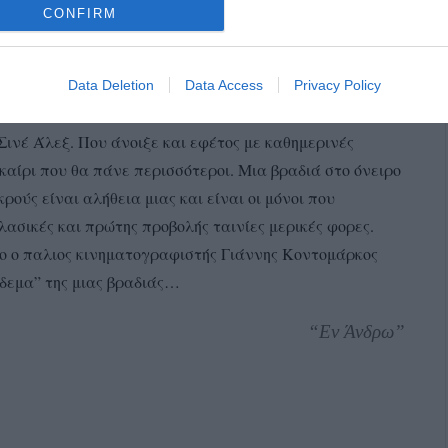
CONFIRM
/κομπιούτερ παρακολουθεί την ροή της προβολής. “Τώρα
Data Deletion
Data Access
Privacy Policy
έα μηχανήματα” σχολιάζει… (φωτο: Εν Άνδρω)
Σινέ Άλεξ. Που άνοιξε και εφέτος με καθημερινές
καίρι που θα πάνε περισσότεροι. Μια βραδιά στο όνειρο
ρούς είναι αλήθεια μιας και είναι οι μόνοι που
λασικές και πρώτης προβολής ταινίες μερικές φορες.
σο ο παλιος κινηματογραφιστής Γιάννης Κοντομάρκος
ξίδεμα” της μιας βραδιάς…
“Εν Άνδρω”