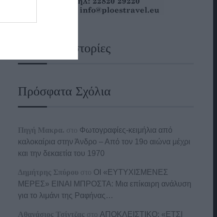
Ναυτικές Ιστορίες
Πρόσφατα Σχόλια
Πηγή Μακρα.
στο
Φωτογραφίες-κειμήλια από
καλοκαίρια στην Άνδρο – Από τον 19ο αιώνα μέχρι
και την δεκαετία του 1970
Δημήτρης Σπύρου
στο
ΟΙ «ΕΥΤΥΧΙΣΜΕΝΕΣ
ΜΕΡΕΣ» ΕΙΝΑΙ ΜΠΡΟΣΤΑ: Μια επίκαιρη ανάλυση
για το λιμάνι της Ραφήνας…
Αθανάσιος Τσίντζας
στο
ΑΠΟΚΛΕΙΣΤΙΚΟ: «ΕΤΣΙ