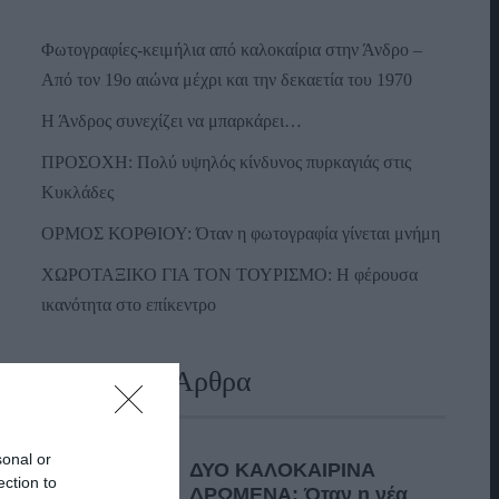
Φωτογραφίες-κειμήλια από καλοκαίρια στην Άνδρο –
Από τον 19ο αιώνα μέχρι και την δεκαετία του 1970
Η Άνδρος συνεχίζει να μπαρκάρει…
ΠΡΟΣΟΧΗ: Πολύ υψηλός κίνδυνος πυρκαγιάς στις
Κυκλάδες
ΟΡΜΟΣ ΚΟΡΘΙΟΥ: Όταν η φωτογραφία γίνεται μνήμη
ΧΩΡΟΤΑΞΙΚΟ ΓΙΑ ΤΟΝ ΤΟΥΡΙΣΜΟ: Η φέρουσα
ικανότητα στο επίκεντρο
Πρόσφατα Άρθρα
sonal or
ΔΥΟ ΚΑΛΟΚΑΙΡΙΝΑ
ection to
ΔΡΩΜΕΝΑ: Όταν η νέα