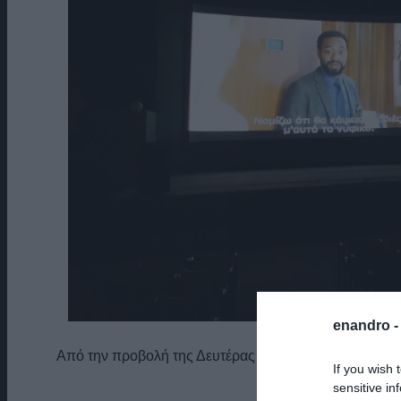
enandro 
Από την προβολή της Δευτέρας 30/5 στο Σινέ-Άλεξ. Π
If you wish 
(φωτο: 
sensitive in