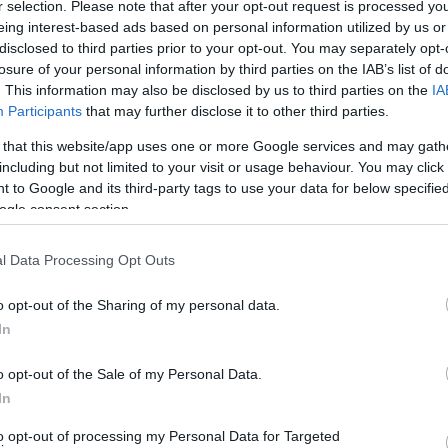
r selection. Please note that after your opt-out request is processed y
α και οι καλοκαιρινοί κινηματογράφοι όταν ξεκίναγαν
eing interest-based ads based on personal information utilized by us or
disclosed to third parties prior to your opt-out. You may separately opt-
το Σινε Άλεξ της Χώρας που άνοιξε εδώ και 10 μέρες.
losure of your personal information by third parties on the IAB’s list of
 καθόταν στην είσοδο. “Δεν βαριέσαι, ο
. This information may also be disclosed by us to third parties on the
IA
ας. Δεν με πειράζει είτε με 6 είτε με 13 είτε με 3
Participants
that may further disclose it to other third parties.
 ωραίες και ήσυχες βραδιές. Ο κινηματογράφος είναι
 that this website/app uses one or more Google services and may gath
 πρώτης προβολής και από θεατές όσοι έρθουν. Πρέπει
including but not limited to your visit or usage behaviour. You may click 
 to Google and its third-party tags to use your data for below specifi
μά”…
ogle consent section.
πούν το σινεμά… Το σινεμά από το οποίο ξεκίνησε ο
l Data Processing Opt Outs
α. Πρέπει να υπάρχει ένα σημείο αναφοράς αυτού του
τρόφεψε τα όνειρα τόσων γενεών στον 20ο αιώνα και
o opt-out of the Sharing of my personal data.
In
o opt-out of the Sale of my Personal Data.
In
to opt-out of processing my Personal Data for Targeted