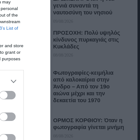
ou may
γενιά συναντά τη
 personal
ναυτοσύνη του νησιού
out of the
 downstream
09/08/2026
B’s List of
ΠΡΟΣΟΧΗ: Πολύ υψηλός
κίνδυνος πυρκαγιάς στις
er and store
Κυκλάδες
to grant or
08/08/2026
ed purposes
Φωτογραφίες-κειμήλια
από καλοκαίρια στην
Άνδρο – Από τον 19ο
αιώνα μέχρι και την
δεκαετία του 1970
08/08/2026
ΟΡΜΟΣ ΚΟΡΘΙΟΥ: Όταν η
φωτογραφία γίνεται μνήμη
08/08/2026