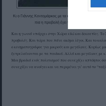
Κι ο Γιάννης Κοντομάρκος με τα καινούρια μηχανήματα
πια η προβολή έχει γίνει παιχνίδι με τα ν
Και η γωνιά υπάρχει στην Χώρα εδώ και δεκαετίες. Το 
προβολές. Και τώρα που πάνε ακόμα λίγοι. Και το καλο
ο κινηματογράφος για μικρούς και μεγάλους. Κυρίως μικ
ξετρελαίνονται με τα παιδικά. Αλλά και μεγάλους με κ
Μια βραδιά ενός πολιτισμού που συνεχίζει απτόητος ό
συνεχίζει να ανοίγει και να περιμένει γι’ αυτό το “τα