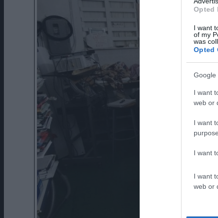
Advertis
Opted 
I want t
of my P
was col
Opted 
Google 
I want t
web or d
I want t
purpose
I want 
I want t
web or d