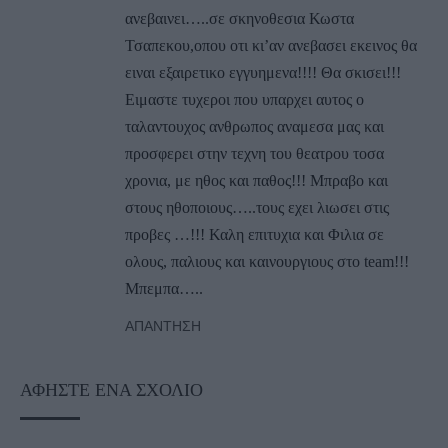
ανεβαινει…..σε σκηνοθεσια Κωστα
Τσαπεκου,οπου οτι κι’αν ανεβασει εκεινος θα
ειναι εξαιρετικο εγγυημενα!!!! Θα σκισει!!!
Ειμαστε τυχεροι που υπαρχει αυτος ο
ταλαντουχος ανθρωπος αναμεσα μας και
προσφερει στην τεχνη του θεατρου τοσα
χρονια, με ηθος και παθος!!! Μπραβο και
στους ηθοποιους…..τους εχει λιωσει στις
προβες …!!! Καλη επιτυχια και Φιλια σε
ολους, παλιους και καινουργιους στο team!!!
Μπεμπα…..
ΑΠΆΝΤΗΣΗ
ΑΦΉΣΤΕ ΈΝΑ ΣΧΌΛΙΟ