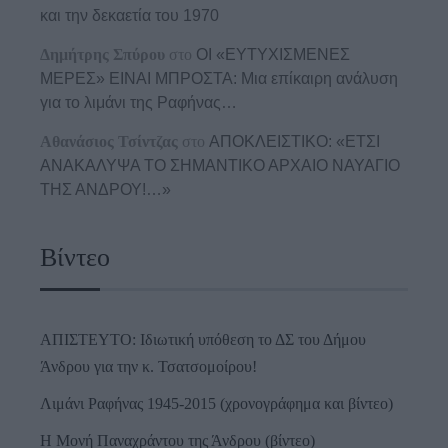
και την δεκαετία του 1970
Δημήτρης Σπύρου
στο
ΟΙ «ΕΥΤΥΧΙΣΜΕΝΕΣ
ΜΕΡΕΣ» ΕΙΝΑΙ ΜΠΡΟΣΤΑ: Μια επίκαιρη ανάλυση
για το λιμάνι της Ραφήνας…
Αθανάσιος Τσίντζας
στο
ΑΠΟΚΛΕΙΣΤΙΚΟ: «ΕΤΣΙ
ΑΝΑΚΑΛΥΨΑ ΤΟ ΣΗΜΑΝΤΙΚΟ ΑΡΧΑΙΟ ΝΑΥΑΓΙΟ
ΤΗΣ ΑΝΔΡΟΥ!…»
Βίντεο
ΑΠΙΣΤΕΥΤΟ: Ιδιωτική υπόθεση το ΔΣ του Δήμου
Άνδρου για την κ. Τσατσομοίρου!
Λιμάνι Ραφήνας 1945-2015 (χρονογράφημα και βίντεο)
Η Μονή Παναχράντου της Άνδρου (βίντεο)