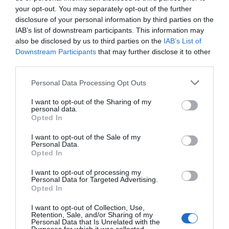
αυτόν τον πλοηγό για την επόμενη φορά που θα σχολιάσω.
your opt-out. You may separately opt-out of the further
disclosure of your personal information by third parties on the
IAB’s list of downstream participants. This information may
also be disclosed by us to third parties on the
IAB’s List of
Downstream Participants
that may further disclose it to other
third parties.
Please note that this website/app uses one or more Google
Personal Data Processing Opt Outs
services and may gather and store information including but
not limited to your visit or usage behaviour. You may click to
I want to opt-out of the Sharing of my
personal data.
grant or deny consent to Google and its third-party tags to
Opted In
use your data for below specified purposes in below Google
consent section.
I want to opt-out of the Sale of my
Personal Data.
Opted In
I want to opt-out of processing my
Personal Data for Targeted Advertising.
Opted In
I want to opt-out of Collection, Use,
Retention, Sale, and/or Sharing of my
Personal Data that Is Unrelated with the