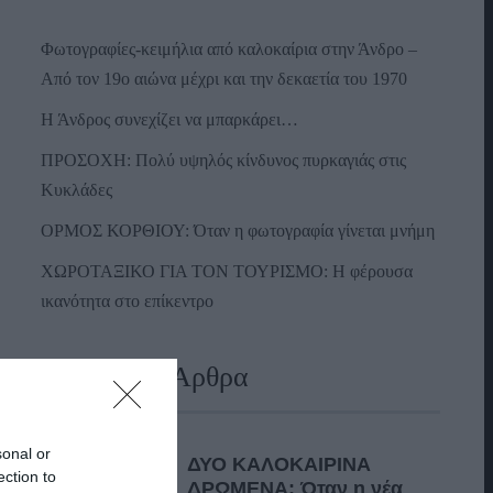
Φωτογραφίες-κειμήλια από καλοκαίρια στην Άνδρο –
Από τον 19ο αιώνα μέχρι και την δεκαετία του 1970
Η Άνδρος συνεχίζει να μπαρκάρει…
ΠΡΟΣΟΧΗ: Πολύ υψηλός κίνδυνος πυρκαγιάς στις
Κυκλάδες
ΟΡΜΟΣ ΚΟΡΘΙΟΥ: Όταν η φωτογραφία γίνεται μνήμη
ΧΩΡΟΤΑΞΙΚΟ ΓΙΑ ΤΟΝ ΤΟΥΡΙΣΜΟ: Η φέρουσα
ικανότητα στο επίκεντρο
Πρόσφατα Άρθρα
sonal or
ΔΥΟ ΚΑΛΟΚΑΙΡΙΝΑ
ection to
ΔΡΩΜΕΝΑ: Όταν η νέα