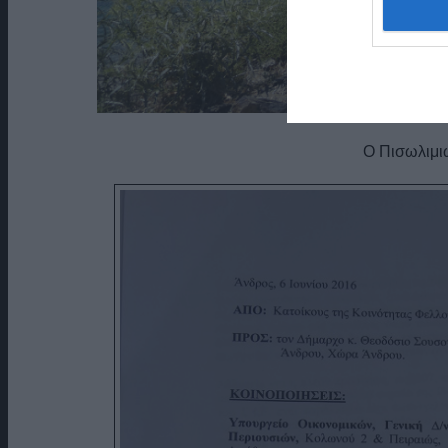
Ο Πισωλιμι