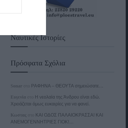
Ναυτικές Ιστορίες
Πρόσφατα Σχόλια
Sonar
στο
ΡΑΦΗΝΑ – ΘΕΟΥΤΑ σημειώσατε…
Ευγενία
στο
Η νεολαία της Άνδρου είναι εδώ.
Χρειάζεται όμως ευκαιρίες για να φανεί.
Κωστας
στο
ΚΑΙ ΟΔΟΣ ΠΑΛΑIΟΚΡΑΣΣΑ! ΚΑΙ
ΑΝΕΜΟΓΕΝΝΗΤΡΙΕΣ ΓΙΟΚ!…