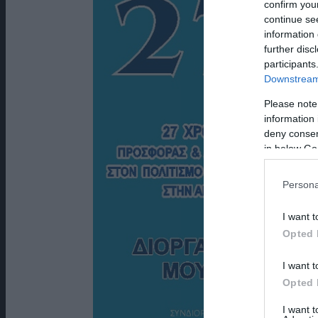
confirm you
continue se
information 
further disc
participants
Downstream 
Please note
information 
deny consent
in below Go
Persona
I want t
Opted 
I want t
Opted 
I want 