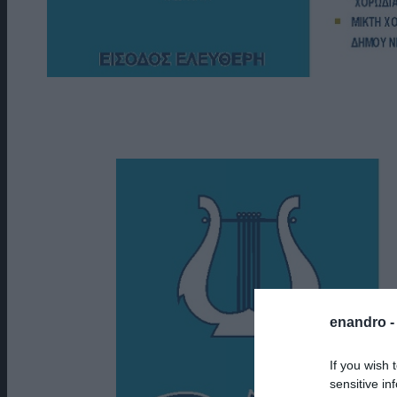
enandro 
If you wish 
sensitive in