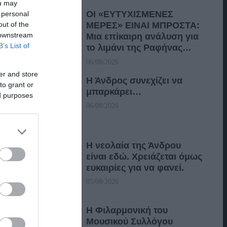
ou may
ΟΙ «ΕΥΤΥΧΙΣΜΕΝΕΣ
 personal
out of the
ΜΕΡΕΣ» ΕΙΝΑΙ ΜΠΡΟΣΤΑ:
 downstream
Μια επίκαιρη ανάλυση για
B’s List of
το λιμάνι της Ραφήνας…
06/08/2026
er and store
Η Άνδρος συνεχίζει να
to grant or
μπαρκάρει…
ed purposes
06/08/2026
Η νεολαία της Άνδρου
είναι εδώ. Χρειάζεται όμως
ευκαιρίες για να φανεί.
05/08/2026
Η Φιλαρμονική του
Μουσικού Συλλόγου