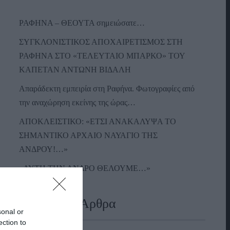
ΡΑΦΗΝΑ – ΘΕΟΥΤΑ σημειώσατε…
ΣΥΓΚΛΟΝΙΣΤΙΚΟΣ ΑΠΟΧΑΙΡΕΤΙΣΜΟΣ ΣΤΗ
ΡΑΦΗΝΑ ΣΤΟ «ΤΕΛΕΥΤΑΙΟ ΜΠΑΡΚΟ» ΤΟΥ
ΚΑΠΕΤΑΝ ΑΝΤΩΝΗ ΒΙΔΑΛΗ
Απαράδεκτη εμπειρία στη Ραφήνα. Φωτογραφίες από
την αναχώρηση εκείνης της ώρας…
ΑΠΟΚΛΕΙΣΤΙΚΟ: «ΕΤΣΙ ΑΝΑΚΑΛΥΨΑ ΤΟ
ΣΗΜΑΝΤΙΚΟ ΑΡΧΑΙΟ ΝΑΥΑΓΙΟ ΤΗΣ
ΑΝΔΡΟΥ!…»
«ΑΥΤΗ ΤΗΝ ΑΝΔΡΟ ΘΕΛΟΥΜΕ…»
Πρόσφατα Άρθρα
sonal or
ection to