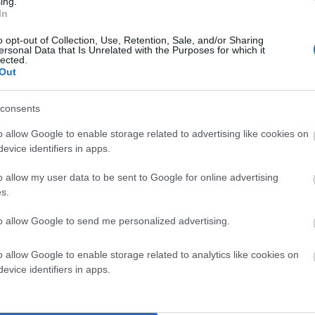
ing.
In
o opt-out of Collection, Use, Retention, Sale, and/or Sharing
ersonal Data that Is Unrelated with the Purposes for which it
lected.
Out
consents
o allow Google to enable storage related to advertising like cookies on
το Σάββατο 2 Ιουλίου 2016 και ώρα 8:15΄το βράδυ το
evice identifiers in apps.
ούς όρους καθώς θα αξιοποιήσει το ανοιχτό θέατρο
o allow my user data to be sent to Google for online advertising
ης του Φεστιβάλ ήταν το προαύλιο της Θεοσκεπάστου
s.
ου οδηγούν σε αυτή για τους θεατές, καθώς και μεικές
to allow Google to send me personalized advertising.
κλημάνους.
o allow Google to enable storage related to analytics like cookies on
evice identifiers in apps.
 νέο ανοιχτό θέατρο… (Φωτο: για το Εν Άνδρω Δημήτρης
έλλος)