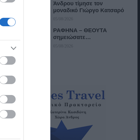
Άνδρου τίμησε τον
μοναδικό Γιώργο Κατσαρό
05/08/2026
ΡΑΦΗΝΑ – ΘΕΟΥΤΑ
σημειώσατε…
05/08/2026