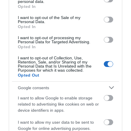
personal data.
grant or deny consent to Google and its third-party tags to
Opted In
use your data for below specified purposes in below Google
consent section.
I want to opt-out of the Sale of my
Personal Data.
Opted In
I want to opt-out of processing my
Personal Data for Targeted Advertising.
Opted In
I want to opt-out of Collection, Use,
Retention, Sale, and/or Sharing of my
Personal Data that Is Unrelated with the
Purposes for which it was collected.
Opted Out
Google consents
I want to allow Google to enable storage
related to advertising like cookies on web or
device identifiers in apps.
I want to allow my user data to be sent to
Προτεινόμενα άρθρα
Google for online advertising purposes.