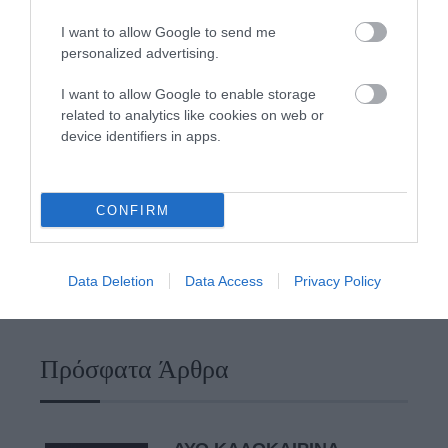
I want to allow Google to send me
personalized advertising.
Φωτογραφίες-κειμήλια από καλοκαίρια στην Άνδρο –
I want to allow Google to enable storage
Από τον 19ο αιώνα μέχρι και την δεκαετία του 1970
related to analytics like cookies on web or
ΟΡΜΟΣ ΚΟΡΘΙΟΥ: Όταν η φωτογραφία γίνεται μνήμη
device identifiers in apps.
Η Άνδρος συνεχίζει να μπαρκάρει…
ΠΡΟΣΟΧΗ: Πολύ υψηλός κίνδυνος πυρκαγιάς στις
CONFIRM
Κυκλάδες
ΧΩΡΟΤΑΞΙΚΟ ΓΙΑ ΤΟΝ ΤΟΥΡΙΣΜΟ: Η φέρουσα
Data Deletion
Data Access
Privacy Policy
ικανότητα στο επίκεντρο
Πρόσφατα Άρθρα