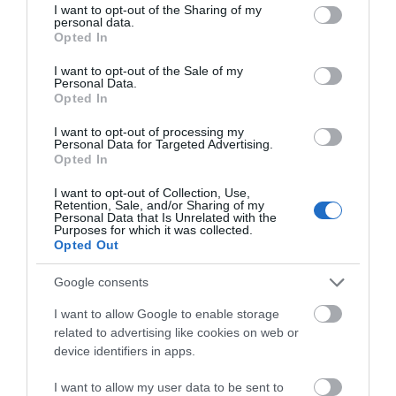
not limited to your visit or usage behaviour. You may click to
I want to opt-out of the Sharing of my
personal data.
grant or deny consent to Google and its third-party tags to
Opted In
use your data for below specified purposes in below Google
consent section.
I want to opt-out of the Sale of my
Προτεινόμενα άρθρα
Personal Data.
Opted In
I want to opt-out of processing my
Personal Data for Targeted Advertising.
Η Φιλαρμονική του Μουσικού Συλλόγου Άνδρου τίμησε
Opted In
τον μοναδικό Γιώργο Κατσαρό
I want to opt-out of Collection, Use,
Retention, Sale, and/or Sharing of my
Απαράδεκτη εμπειρία στη Ραφήνα. Φωτογραφίες από
Personal Data that Is Unrelated with the
Purposes for which it was collected.
βίντεο εκείνης της ώρας…
Opted Out
Η ΥΔΡΟΦΟΡΑ ΤΟΥ ΕΠΑΡΧΕΙΟΥ ΧΑΘΗΚΕ! ΟΠΩΣ
Google consents
ΧΑΘΗΚΑΝ ΚΑΙ ΟΙ ΑΣΦΑΛΤΟΣΤΡΩΣΕΙΣ ΤΟΥ
ΕΠΑΡΧΕΙΟΥ! ΟΙ ΕΥΘΥΝΕΣ ΟΜΩΣ
I want to allow Google to enable storage
related to advertising like cookies on web or
ΠΑΡΑΜΕΝΟΥΝ…
device identifiers in apps.
ΑΠΟΚΛΕΙΣΤΙΚΟ: «ΕΤΣΙ ΑΝΑΚΑΛΥΨΑ ΤΟ
I want to allow my user data to be sent to
ΣΗΜΑΝΤΙΚΟ ΑΡΧΑΙΟ ΝΑΥΑΓΙΟ ΤΗΣ ΑΝΔΡΟΥ!…»