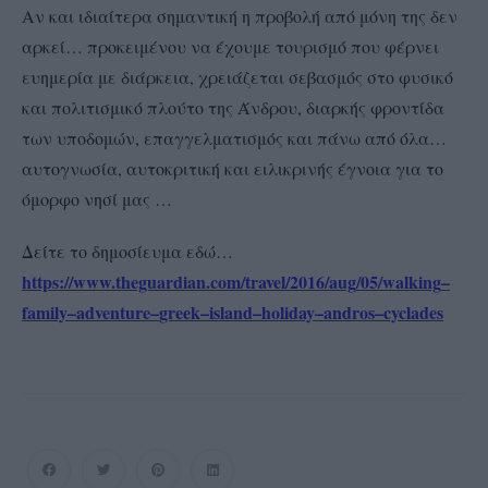
Αν και ιδιαίτερα σημαντική η προβολή από μόνη της δεν
αρκεί… προκειμένου να έχουμε τουρισμό που φέρνει
ευημερία με διάρκεια, χρειάζεται σεβασμός στο φυσικό
και πολιτισμικό πλούτο της Άνδρου, διαρκής φροντίδα
των υποδομών, επαγγελματισμός και πάνω από όλα…
αυτογνωσία, αυτοκριτική και ειλικρινής έγνοια για το
όμορφο νησί μας …
Δείτε το δημοσίευμα εδώ…
https
://
www
.
theguardian
.
com
/
travel
/2016/
aug
/05/
walking
–
family
–
adventure
–
greek
–
island
–
holiday
–
andros
–
cyclades