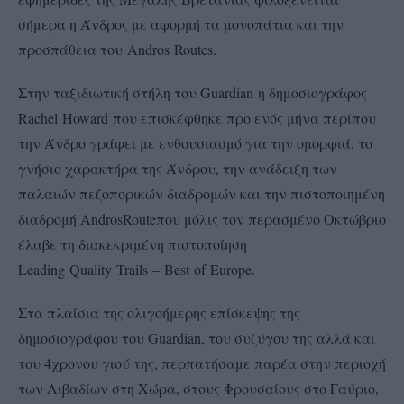
σήμερα η Άνδρος με αφορμή τα μονοπάτια και την
προσπάθεια του
Andros
Routes
.
Στην ταξιδιωτική στήλη του
Guardian
η δημοσιογράφος
Rachel
Howard
που επισκέφθηκε προ ενός μήνα περίπου
την Άνδρο γράφει με ενθουσιασμό για την ομορφιά, το
γνήσιο χαρακτήρα της Άνδρου, την ανάδειξη των
παλαιών πεζοπορικών διαδρομών και την πιστοποιημένη
διαδρομή
Andros
Route
που μόλις τον περασμένο Οκτώβριο
έλαβε τη διακεκριμένη πιστοποίηση
Leading
Quality
Trails
–
Best
of
Europe
.
Στα πλαίσια της ολιγοήμερης επίσκεψης της
δημοσιογράφου του
Guardian
, του συζύγου της αλλά και
του 4χρονου γιού της, περπατήσαμε παρέα στην περιοχή
των Λιβαδίων στη Χώρα, στους Φρουσαίους στο Γαύριο,