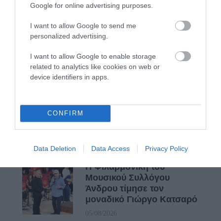
Google for online advertising purposes.
ΑΝΟΙΧΤΗ ΕΠΙΣΤΟΛΗ ΠΑΛΑΙΟΠΟΛΗΣ: Προς K.
I want to allow Google to send me
Μητσοτάκη, N. Κακλαμάνη, K. Χατζηδάκη
personalized advertising.
I want to allow Google to enable storage
Πρόσφατα Άρθρα
related to analytics like cookies on web or
device identifiers in apps.
Η νεολαία της Άνδρου είναι
CONFIRM
εδώ. Χρειάζεται όμως
ευκαιρίες για να φανεί.
05/08/2026
Data Deletion
Data Access
Privacy Policy
Η Φιλαρμονική του
Μουσικού Συλλόγου
Άνδρου τίμησε τον
μοναδικό Γιώργο Κατσαρό
05/08/2026