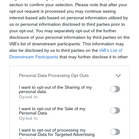
section to confirm your selection. Please note that after your
opt-out request is processed you may continue seeing
interest-based ads based on personal information utilized by
us or personal information disclosed to third parties prior to
your opt-out. You may separately opt-out of the further
Προτεινόμενα άρθρα
disclosure of your personal information by third parties on the
IAB’s list of downstream participants. This information may
also be disclosed by us to third parties on the
IAB’s List of
Downstream Participants
that may further disclose it to other
Φωτογραφίες-κειμήλια από καλοκαίρια στην Άνδρο –
third parties.
Από τον 19ο αιώνα μέχρι και την δεκαετία του 1970
Please note that this website/app uses one or more Google
Personal Data Processing Opt Outs
services and may gather and store information including but
ΟΡΜΟΣ ΚΟΡΘΙΟΥ: Όταν η φωτογραφία γίνεται μνήμη
not limited to your visit or usage behaviour. You may click to
I want to opt-out of the Sharing of my
personal data.
grant or deny consent to Google and its third-party tags to
Η Άνδρος συνεχίζει να μπαρκάρει…
Opted In
use your data for below specified purposes in below Google
ΠΡΟΣΟΧΗ: Πολύ υψηλός κίνδυνος πυρκαγιάς στις
consent section.
I want to opt-out of the Sale of my
Personal Data.
Κυκλάδες
Opted In
ΧΩΡΟΤΑΞΙΚΟ ΓΙΑ ΤΟΝ ΤΟΥΡΙΣΜΟ: Η φέρουσα
I want to opt-out of processing my
ικανότητα στο επίκεντρο
Personal Data for Targeted Advertising.