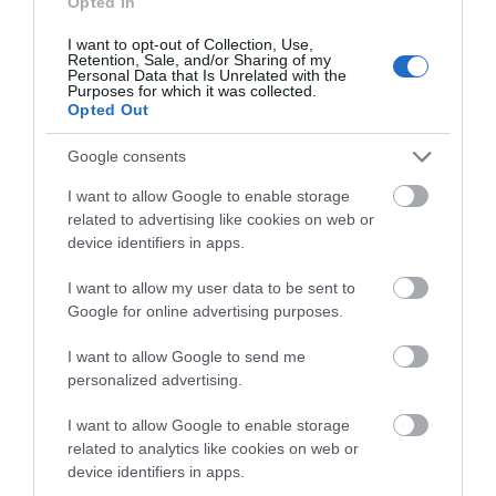
Opted In
I want to opt-out of Collection, Use,
Πρόσφατα Άρθρα
Retention, Sale, and/or Sharing of my
Personal Data that Is Unrelated with the
Purposes for which it was collected.
Opted Out
ΔΥΟ ΚΑΛΟΚΑΙΡΙΝΑ
Google consents
ΔΡΩΜΕΝΑ: Όταν η νέα
γενιά συναντά τη
I want to allow Google to enable storage
ναυτοσύνη του νησιού
related to advertising like cookies on web or
device identifiers in apps.
09/08/2026
I want to allow my user data to be sent to
ΠΡΟΣΟΧΗ: Πολύ υψηλός
Google for online advertising purposes.
κίνδυνος πυρκαγιάς στις
Κυκλάδες
I want to allow Google to send me
08/08/2026
personalized advertising.
I want to allow Google to enable storage
Φωτογραφίες-κειμήλια από
related to analytics like cookies on web or
καλοκαίρια στην Άνδρο –
device identifiers in apps.
Από τον 19ο αιώνα μέχρι