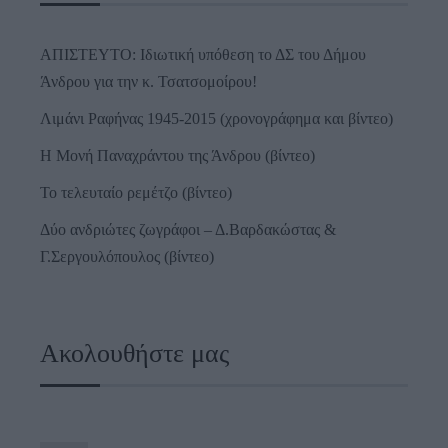
ΑΠΙΣΤΕΥΤΟ: Ιδιωτική υπόθεση το ΔΣ του Δήμου
Άνδρου για την κ. Τσατσομοίρου!
Λιμάνι Ραφήνας 1945-2015 (χρονογράφημα και βίντεο)
Η Μονή Παναχράντου της Άνδρου (βίντεο)
Το τελευταίο ρεμέτζο (βίντεο)
Δύο ανδριώτες ζωγράφοι – Δ.Βαρδακώστας &
Γ.Σεργουλόπουλος (βίντεο)
Ακολουθήστε μας