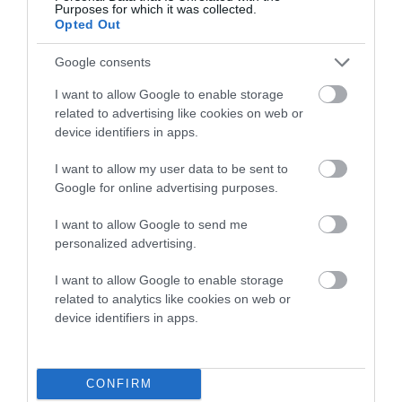
ΔΡΩΜΕΝΑ: Όταν η νέα
Purposes for which it was collected.
Opted Out
γενιά συναντά τη
ναυτοσύνη του νησιού
Google consents
09/08/2026
I want to allow Google to enable storage
ΠΡΟΣΟΧΗ: Πολύ υψηλός
related to advertising like cookies on web or
κίνδυνος πυρκαγιάς στις
device identifiers in apps.
Κυκλάδες
I want to allow my user data to be sent to
08/08/2026
Google for online advertising purposes.
Φωτογραφίες-κειμήλια από
I want to allow Google to send me
καλοκαίρια στην Άνδρο –
personalized advertising.
Από τον 19ο αιώνα μέχρι
και την δεκαετία του 1970
I want to allow Google to enable storage
related to analytics like cookies on web or
08/08/2026
device identifiers in apps.
ΟΡΜΟΣ ΚΟΡΘΙΟΥ: Όταν η
φωτογραφία γίνεται μνήμη
CONFIRM
08/08/2026