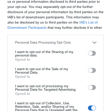
us or personal information disclosed to third parties prior to
your opt-out. You may separately opt-out of the further
disclosure of your personal information by third parties on the
Φωτογραφίες-κειμήλια από καλοκαίρια στην Άνδρο –
IAB’s list of downstream participants. This information may
Από τον 19ο αιώνα μέχρι και την δεκαετία του 1970
also be disclosed by us to third parties on the
IAB’s List of
Downstream Participants
that may further disclose it to other
Η Άνδρος συνεχίζει να μπαρκάρει…
third parties.
ΠΡΟΣΟΧΗ: Πολύ υψηλός κίνδυνος πυρκαγιάς στις
Please note that this website/app uses one or more Google
Personal Data Processing Opt Outs
Κυκλάδες
services and may gather and store information including but
not limited to your visit or usage behaviour. You may click to
I want to opt-out of the Sharing of my
personal data.
ΟΡΜΟΣ ΚΟΡΘΙΟΥ: Όταν η φωτογραφία γίνεται μνήμη
grant or deny consent to Google and its third-party tags to
Opted In
use your data for below specified purposes in below Google
ΧΩΡΟΤΑΞΙΚΟ ΓΙΑ ΤΟΝ ΤΟΥΡΙΣΜΟ: Η φέρουσα
consent section.
I want to opt-out of the Sale of my
ικανότητα στο επίκεντρο
Personal Data.
Opted In
I want to opt-out of processing my
Πρόσφατα Άρθρα
Personal Data for Targeted Advertising.
Opted In
I want to opt-out of Collection, Use,
Retention, Sale, and/or Sharing of my
ΔΥΟ ΚΑΛΟΚΑΙΡΙΝΑ
Personal Data that Is Unrelated with the