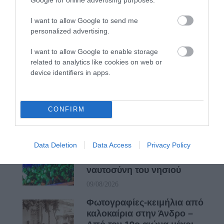
ΑΝΔΡΟ
I want to allow Google to send me
09/08/2026
personalized advertising.
I want to allow Google to enable storage
ΑΝΑΚΟΙΝΩΣΕΙΣ
related to analytics like cookies on web or
ΛΙΜΕΝΑΡΧΕΙΟΥ &
device identifiers in apps.
ΠΟΛΙΤΙΚΗΣ ΠΡΟΣΤΑΣΙΑΣ:
Συνεχίζει το μελτέμι και ο
κίνδυνος πυρκαγιας…
CONFIRM
09/08/2026
ΔΥΟ ΚΑΛΟΚΑΙΡΙΝΑ
Data Deletion
Data Access
Privacy Policy
ΔΡΩΜΕΝΑ: Όταν η νέα
γενιά συναντά τη
ναυτοσύνη του νησιού
09/08/2026
Φωτογραφίες-κειμήλια από
καλοκαίρια στην Άνδρο –