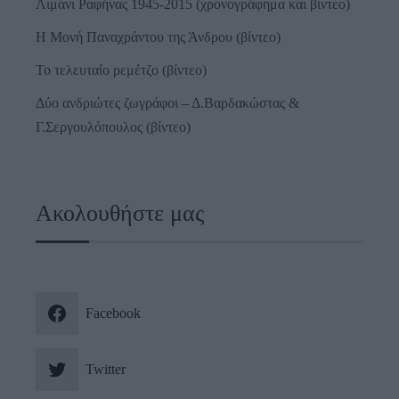
Λιμάνι Ραφήνας 1945-2015 (χρονογράφημα και βίντεο)
Η Μονή Παναχράντου της Άνδρου (βίντεο)
Το τελευταίο ρεμέτζο (βίντεο)
Δύο ανδριώτες ζωγράφοι – Δ.Βαρδακώστας &
Γ.Σεργουλόπουλος (βίντεο)
Ακολουθήστε μας
Facebook
Twitter