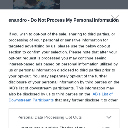
enandro -
Do Not Process My Personal Information
If you wish to opt-out of the sale, sharing to third parties, or
processing of your personal or sensitive information for
targeted advertising by us, please use the below opt-out
section to confirm your selection. Please note that after your
opt-out request is processed you may continue seeing
interest-based ads based on personal information utilized by
us or personal information disclosed to third parties prior to
your opt-out. You may separately opt-out of the further
disclosure of your personal information by third parties on the
IAB’s list of downstream participants. This information may
also be disclosed by us to third parties on the
IAB’s List of
Downstream Participants
that may further disclose it to other
third parties.
Please note that this website/app uses one or more Google
Personal Data Processing Opt Outs
Προτεινόμενα άρθρα
services and may gather and store information including but
not limited to your visit or usage behaviour. You may click to
I want to opt-out of the Sharing of my