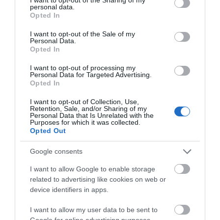
personal data.
grant or deny consent to Google and its third-party tags to
Opted In
use your data for below specified purposes in below Google
consent section.
Φωτογραφίες-κειμήλια από καλοκαίρια στην Άνδρο –
I want to opt-out of the Sale of my
Personal Data.
Από τον 19ο αιώνα μέχρι και την δεκαετία του 1970
Opted In
Η Άνδρος συνεχίζει να μπαρκάρει…
I want to opt-out of processing my
Personal Data for Targeted Advertising.
ΤΟ ΜΕΓΑΛΥΤΕΡΟ ΠΑΝΗΓΥΡΙ ΤΗΣ ΑΝΔΡΟΥ: Του
Opted In
Σωτήρος στην Άρνη!…
I want to opt-out of Collection, Use,
Retention, Sale, and/or Sharing of my
ΟΡΜΟΣ ΚΟΡΘΙΟΥ: Όταν η φωτογραφία γίνεται μνήμη
Personal Data that Is Unrelated with the
Purposes for which it was collected.
ΦΕΣΤΙΒΑΛ ΑΝΔΡΟΥ: Ένα βαθυστόχαστο έργο του
Opted Out
Μπέκετ
Google consents
I want to allow Google to enable storage
Πρόσφατα Άρθρα
related to advertising like cookies on web or
device identifiers in apps.
I want to allow my user data to be sent to
ΑΠΟΔΡΑΣΕΙΣ ΣΤΗΝ
Google for online advertising purposes.