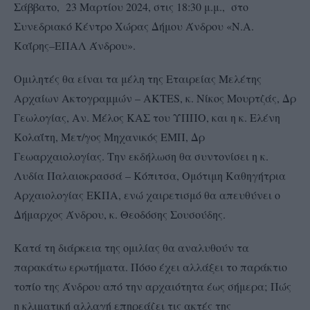
Σάββατο, 23 Μαρτίου 2024, στις 18:30 μ.μ., στο
Συνεδριακό Κέντρο Χώρας Δήμου Άνδρου «Ν.Α.
Καΐρης–ΕΠΑΛ Άνδρου».
Ομιλητές θα είναι τα μέλη της Εταιρείας Μελέτης
Αρχαίων Ακτογραμμών – AKTES, κ. Νίκος Μουρτζάς, Δρ
Γεωλογίας, Αν. Μέλος ΚΑΣ του ΥΠΠΟ, και η κ. Ελένη
Κολαΐτη, Μετ/γος Μηχανικός ΕΜΠ, Δρ
Γεωαρχαιολογίας. Την εκδήλωση θα συντονίσει η κ.
Λυδία Παλαιοκρασσά – Κόπιτσα, Ομότιμη Καθηγήτρια
Αρχαιολογίας ΕΚΠΑ, ενώ χαιρετισμό θα απευθύνει ο
Δήμαρχος Άνδρου, κ. Θεοδόσης Σουσούδης.
Κατά τη διάρκεια της ομιλίας θα αναλυθούν τα
παρακάτω ερωτήματα. Πόσο έχει αλλάξει το παράκτιο
τοπίο της Άνδρου από την αρχαιότητα έως σήμερα; Πώς
η κλιματική αλλαγή επηρεάζει τις ακτές της