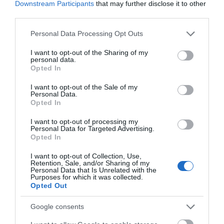
Downstream Participants
that may further disclose it to other
third parties.
Please note that this website/app uses one or more Google
Personal Data Processing Opt Outs
services and may gather and store information including but
not limited to your visit or usage behaviour. You may click to
I want to opt-out of the Sharing of my
personal data.
grant or deny consent to Google and its third-party tags to
Opted In
use your data for below specified purposes in below Google
consent section.
I want to opt-out of the Sale of my
Personal Data.
Opted In
Προτεινόμενα άρθρα
I want to opt-out of processing my
Personal Data for Targeted Advertising.
Opted In
I want to opt-out of Collection, Use,
ΦΕΣΤΙΒΑΛ ΑΝΔΡΟΥ: Ένα βαθυστόχαστο έργο του
Retention, Sale, and/or Sharing of my
Personal Data that Is Unrelated with the
Μπέκετ
Purposes for which it was collected.
Opted Out
Η νεολαία της Άνδρου είναι εδώ. Χρειάζεται όμως
ευκαιρίες για να φανεί.
Google consents
ΡΑΦΗΝΑ – ΘΕΟΥΤΑ σημειώσατε…