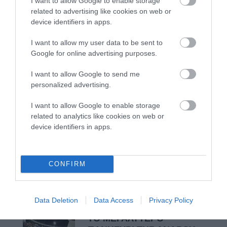
I want to allow Google to enable storage
related to advertising like cookies on web or
ΣΥΓΚΛΟΝΙΣΤΙΚΟΣ ΑΠΟΧΑΙΡΕΤΙΣΜΟΣ ΣΤΗ
device identifiers in apps.
ΡΑΦΗΝΑ ΣΤΟ «ΤΕΛΕΥΤΑΙΟ ΜΠΑΡΚΟ» ΤΟΥ
I want to allow my user data to be sent to
ΚΑΠΕΤΑΝ ΑΝΤΩΝΗ ΒΙΔΑΛΗ
Google for online advertising purposes.
Απαράδεκτη εμπειρία στη Ραφήνα. Φωτογραφίες από την
I want to allow Google to send me
αναχώρηση εκείνης της ώρας…
personalized advertising.
I want to allow Google to enable storage
Πρόσφατα Άρθρα
related to analytics like cookies on web or
device identifiers in apps.
ΦΕΣΤΙΒΑΛ ΑΝΔΡΟΥ: Ένα
βαθυστόχαστο έργο του
CONFIRM
Μπέκετ
07/08/2026
Data Deletion
Data Access
Privacy Policy
ΤΟ ΜΕΓΑΛΥΤΕΡΟ