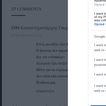
Advertis
Opted 
27
COMMENTS
I want t
of my P
was col
Opted 
Ο/Η
Καταστηματάρχης Γαυρίου
01/06/2024 στις 14:11
Google 
Εσείς φωνάξτε όσο θέλετε
I want t
web or d
Ο βοσσος δεν παραιτείται τώρα που είναι εμ
δεν τον ενδιαφέρει
I want t
Άλλωστε έχει δείξει ποιος είναι από παλιά
purpose
Μόνο για το συμφερον το δικό του και για το 
I want 
Δεν είναι κάτι καινούργιο
Βοήθεια μας
I want t
web or d
ΑΠΆΝΤΗΣΗ