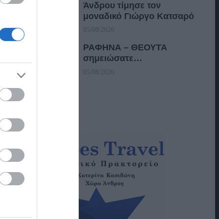
Άνδρου τίμησε τον
μοναδικό Γιώργο Κατσαρό
05/08/2026
ΡΑΦΗΝΑ – ΘΕΟΥΤΑ
σημειώσατε…
05/08/2026