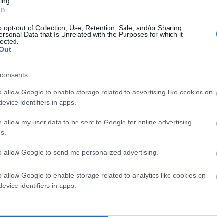
ing.
In
o opt-out of Collection, Use, Retention, Sale, and/or Sharing
ersonal Data that Is Unrelated with the Purposes for which it
lected.
Out
consents
o allow Google to enable storage related to advertising like cookies on
evice identifiers in apps.
μισθος ολόκληροι να μπούμε μέσα στο σκατό και να κολυμπάμε
o allow my user data to be sent to Google for online advertising
s.
σόι του νοιάζεται
to allow Google to send me personalized advertising.
o allow Google to enable storage related to analytics like cookies on
evice identifiers in apps.