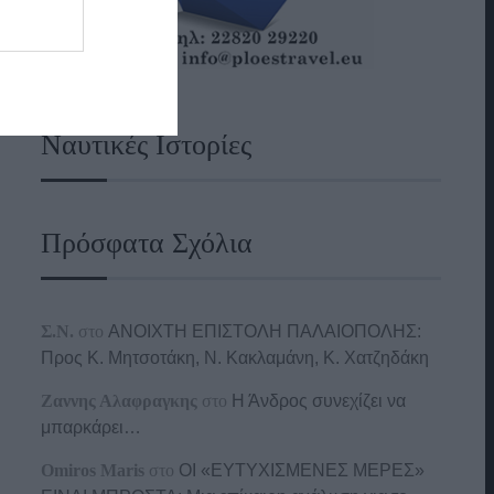
Ναυτικές Ιστορίες
Πρόσφατα Σχόλια
Σ.Ν.
στο
ΑΝΟΙΧΤΗ ΕΠΙΣΤΟΛΗ ΠΑΛΑΙΟΠΟΛΗΣ:
Προς K. Μητσοτάκη, N. Κακλαμάνη, K. Χατζηδάκη
Ζαννης Αλαφραγκης
στο
Η Άνδρος συνεχίζει να
μπαρκάρει…
Omiros Maris
στο
ΟΙ «ΕΥΤΥΧΙΣΜΕΝΕΣ ΜΕΡΕΣ»