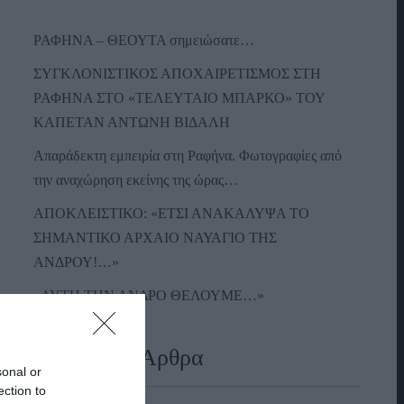
ΡΑΦΗΝΑ – ΘΕΟΥΤΑ σημειώσατε…
ΣΥΓΚΛΟΝΙΣΤΙΚΟΣ ΑΠΟΧΑΙΡΕΤΙΣΜΟΣ ΣΤΗ
ΡΑΦΗΝΑ ΣΤΟ «ΤΕΛΕΥΤΑΙΟ ΜΠΑΡΚΟ» ΤΟΥ
ΚΑΠΕΤΑΝ ΑΝΤΩΝΗ ΒΙΔΑΛΗ
Απαράδεκτη εμπειρία στη Ραφήνα. Φωτογραφίες από
την αναχώρηση εκείνης της ώρας…
ΑΠΟΚΛΕΙΣΤΙΚΟ: «ΕΤΣΙ ΑΝΑΚΑΛΥΨΑ ΤΟ
ΣΗΜΑΝΤΙΚΟ ΑΡΧΑΙΟ ΝΑΥΑΓΙΟ ΤΗΣ
ΑΝΔΡΟΥ!…»
«ΑΥΤΗ ΤΗΝ ΑΝΔΡΟ ΘΕΛΟΥΜΕ…»
Πρόσφατα Άρθρα
sonal or
ection to