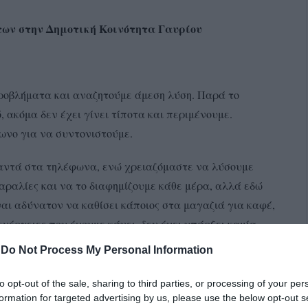
ν στην Δημοτική Κοινότητα Γαυρίου
προβλήματα και αναζητούμε άμεση λύση. Παρά το
 ακόμα δεν έχει γίνει τίποτα και περιμένουμε.
ωνο για να συντονιστούμε.
παντά στα τηλέφωνα, ενώ χρειαζόμαστε να λύσουμε
αραλίες και να το διαφημίζουμε κάθε μέρα, αλλά εδώ
ναι αδύνατον να καθίσει κάποιος στα μαγαζιά για καφέ,
ενέργειες που έχουμε κάνει, δεν έχει υπάρξει καμία
-
Do Not Process My Personal Information
 και κανένα άμεσο ζήτημα όχι μόνο δεν έχει λυθεί, αλλά
to opt-out of the sale, sharing to third parties, or processing of your per
 ανωτέρω, ζητώ τη δική σας παρέμβαση ώστε να
formation for targeted advertising by us, please use the below opt-out s