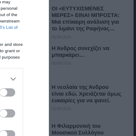
ou may
ΟΙ «ΕΥΤΥΧΙΣΜΕΝΕΣ
 personal
out of the
ΜΕΡΕΣ» ΕΙΝΑΙ ΜΠΡΟΣΤΑ:
 downstream
Μια επίκαιρη ανάλυση για
B’s List of
το λιμάνι της Ραφήνας…
06/08/2026
er and store
Η Άνδρος συνεχίζει να
to grant or
μπαρκάρει…
ed purposes
06/08/2026
Η νεολαία της Άνδρου
είναι εδώ. Χρειάζεται όμως
ευκαιρίες για να φανεί.
05/08/2026
Η Φιλαρμονική του
Μουσικού Συλλόγου