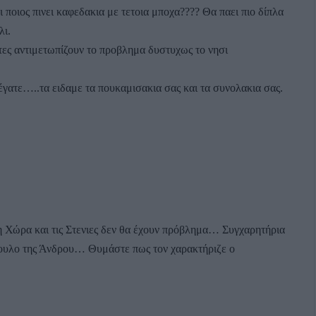
 ποιος πινει καφεδακια με τετοια μποχα???? Θα παει πιο δίπλα
λι.
ντες αντιμετωπίζουν το προβλημα δυστυχως το νησι
έγατε…..τα ειδαμε τα πουκαμισακια σας και τα συνολακια σας.
η Χώρα και τις Στενιες δεν θα έχουν πρόβλημα… Συγχαρητήρια
ουλο της Άνδρου… Θυμάστε πως τον χαρακτήριζε ο