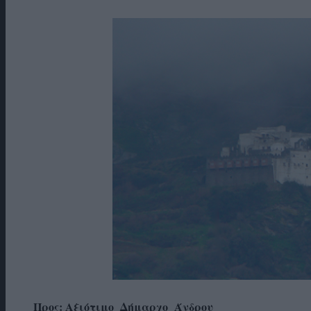
Προς: Αξιότιμο Δήμαρχο Άνδρου