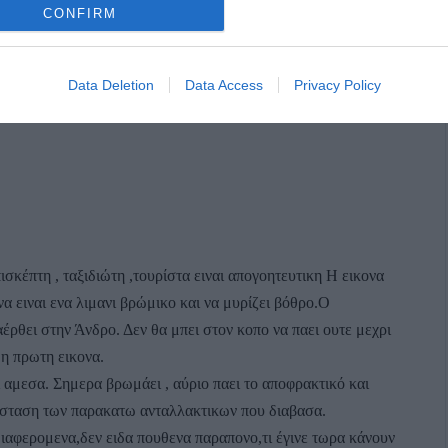
CONFIRM
ούμε με αυτή τη μυρωδιά . Τα μαγαζιά μας άδεια και κανείς
Data Deletion
Data Access
Privacy Policy
ού δεν μπορεί να δουλέψει και να δώσει λύσεις .
ισκέπτη , ταξιδιώτη ,τουρίστα ειναι απογοητευτικη Η εικονα
να ειναι ενα λιμανι βρώμικο και να μυρίζει βόθρο.Ο
αέρθει στην Άνδρο. Δεν θα μπει στον κοπο να παει ουτε μεχρι
 η πρωτη εικονα.
 αμεσα. Σημερα βρωμάει , αύριο παει το αποφρακτικό και
ασταση των παρακατω ανταλλακτικων που διαβασα.
διαφερομενα,δεν ειδα πουθενα παραπονο,τι έγινε τωρα κάνουν