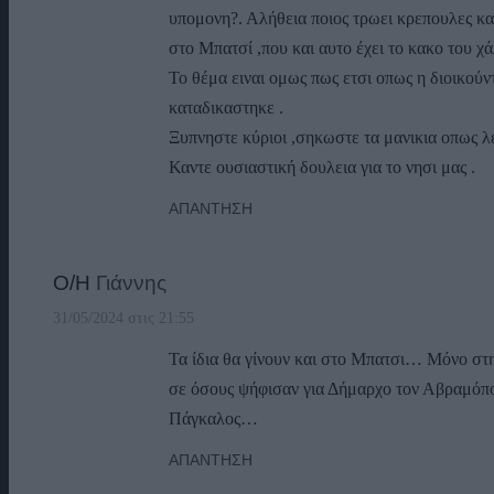
υπομονη?. Αλήθεια ποιος τρωει κρεπουλες και
στο Μπατσί ,που και αυτο έχει το κακο του χά
Το θέμα ειναι ομως πως ετσι οπως η διοικού
καταδικαστηκε .
Ξυπνηστε κύριοι ,σηκωστε τα μανικια οπως λ
Καντε ουσιαστική δουλεια για το νησι μας .
ΑΠΆΝΤΗΣΗ
Ο/Η
Γιάννης
31/05/2024 στις 21:55
Τα ίδια θα γίνουν και στο Μπατσι… Μόνο στ
σε όσους ψήφισαν για Δήμαρχο τον Αβραμόπ
Πάγκαλος…
ΑΠΆΝΤΗΣΗ