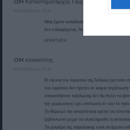
Ο/Η
Καταστηματάρχης Γαύριο
01/06/2024 στις 10:25
Μας έχουν καταδικάσει εδώ και ένα μήνα να ζ
δεν ενδιαφέρεται. Να παραιτηθεί ο Βόσσος αφ
ΑΠΆΝΤΗΣΗ
Ο/Η
επισκέπτης
01/06/2024 στις 05:44
Η εικονα του λιμανιού της Άνδρου για εναν επ
του λιμανιου δεν πρεπει σε καμια περίπτωση 
οποιοσδήποτε ταξιδιωτης δεν θα θελει να ξαν
την χωρα,οποτε εχει επιπτωση σε ολο το νησι
Το θέμα με την αποχέτευση πρεπει να λύνεται
ξεβουλωνει μεχρι να ολοκληρωθει η αντικατ
Τα μαγαζια της παραλιακης ειναι τα άμεσα εν