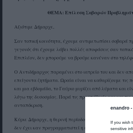
ΘΕΜΑ: Επίλυση Σοβαρών Προβλημάτω
Αξιότιμε Δήμαρχε,
Σαν τοπική κοινότητα, έχουμε αντιμετωπίσει σοβαρά 
γεγονός ότι έχουμε λάβει πολλές αποφάσεις σαν τοπικό,
Επιπλέον, δεν μπορούμε να βρούμε κανέναν στο τηλέφ
Ο Αντιδήμαρχος παραμένει στο ιατρείο του και δεν α
επείγοντα ζητήματα. Ωραία είναι να καθαρίζουμε τις π
και μια εβδομάδα, το Γαύριο μυρίζει από λύματα και εί
λόγω της δυσοσμίας. Παρά τις προσπάθειές μας και τις 
ανταπόκριση.
enandro 
Κύριε Δήμαρχε, η θερινή περίοδος είναι ήδη σε εξέλιξη
If you wish 
δεν έχει καν προγραμματιστεί η επίλυσή του. Μετά τα
sensitive in