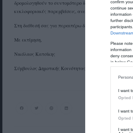
confirm you
δρομολογηθούν το συντομότερο δυνατό οι άμεσες αναγκ
continue se
κυκλοφοριακές παρεμβάσεις, ανεξέλεγκτη εναπόθεση 
information 
further disc
Στη διάθεσή σας για περαιτέρω διευκρινίσεις και συνε
participants
Downstream 
Με εκτίμηση,
Please note
information 
Νικόλαος Κατσίκης
deny consent
in below Go
Σύμβουλος Δημοτικής Κοινότητας Γαυρίου
Persona
I want t
Opted 
I want t
Opted 
I want 