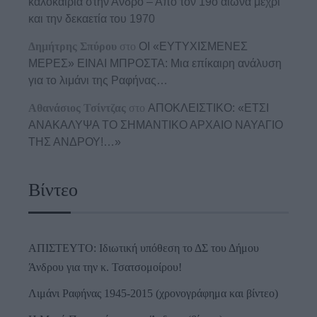
καλοκαίρια στην Άνδρο – Από τον 19ο αιώνα μέχρι
και την δεκαετία του 1970
Δημήτρης Σπύρου
στο
ΟΙ «ΕΥΤΥΧΙΣΜΕΝΕΣ
ΜΕΡΕΣ» ΕΙΝΑΙ ΜΠΡΟΣΤΑ: Μια επίκαιρη ανάλυση
για το λιμάνι της Ραφήνας…
Αθανάσιος Τσίντζας
στο
ΑΠΟΚΛΕΙΣΤΙΚΟ: «ΕΤΣΙ
ΑΝΑΚΑΛΥΨΑ ΤΟ ΣΗΜΑΝΤΙΚΟ ΑΡΧΑΙΟ ΝΑΥΑΓΙΟ
ΤΗΣ ΑΝΔΡΟΥ!…»
Βίντεο
ΑΠΙΣΤΕΥΤΟ: Ιδιωτική υπόθεση το ΔΣ του Δήμου
Άνδρου για την κ. Τσατσομοίρου!
Λιμάνι Ραφήνας 1945-2015 (χρονογράφημα και βίντεο)