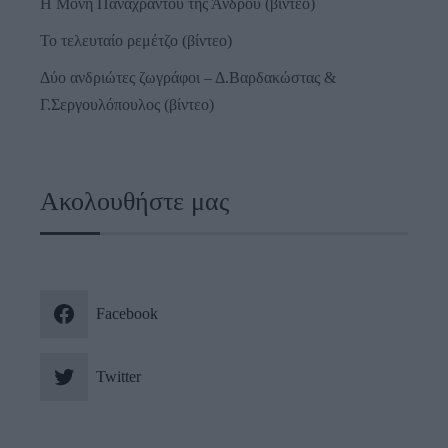
Η Μονή Παναχράντου της Άνδρου (βίντεο)
Το τελευταίο ρεμέτζο (βίντεο)
Δύο ανδριώτες ζωγράφοι – Δ.Βαρδακώστας &
Γ.Σεργουλόπουλος (βίντεο)
Ακολουθήστε μας
Facebook
Twitter