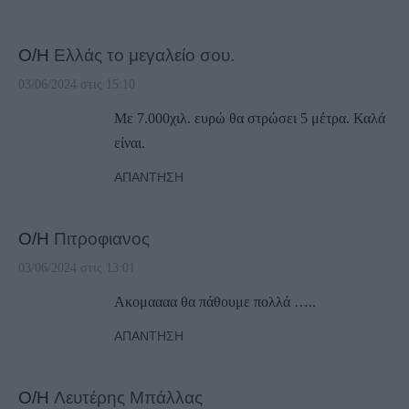
Ο/Η
Ελλάς το μεγαλείο σου.
03/06/2024 στις 15:10
Με 7.000χιλ. ευρώ θα στρώσει 5 μέτρα. Καλά
είναι.
ΑΠΆΝΤΗΣΗ
Ο/Η
Πιτροφιανος
03/06/2024 στις 13:01
Ακομαααα θα πάθουμε πολλά …..
ΑΠΆΝΤΗΣΗ
Ο/Η
Λευτέρης Μπάλλας