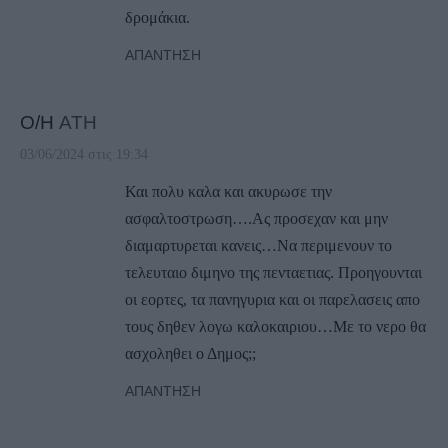
δρομάκια.
ΑΠΆΝΤΗΣΗ
Ο/Η
ATH
03/06/2024 στις 19:34
Και πολυ καλα και ακυρωσε την
ασφαλτοστρωση….Ας προσεχαν και μην
διαμαρτυρεται κανεις…Να περιμενουν το
τελευταιο διμηνο της πενταετιας. Προηγουνται
οι εορτες, τα πανηγυρια και οι παρελασεις απο
τους δηθεν λογω καλοκαιριου…Με το νερο θα
ασχοληθει ο Δημος;;
ΑΠΆΝΤΗΣΗ