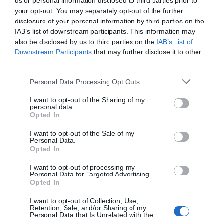
us or personal information disclosed to third parties prior to
αυτόν τον πλοηγό για την επόμενη φορά που θα σχολιάσω.
your opt-out. You may separately opt-out of the further
disclosure of your personal information by third parties on the
IAB’s list of downstream participants. This information may
also be disclosed by us to third parties on the
IAB’s List of
Downstream Participants
that may further disclose it to other
third parties.
Please note that this website/app uses one or more Google
Personal Data Processing Opt Outs
services and may gather and store information including but
not limited to your visit or usage behaviour. You may click to
I want to opt-out of the Sharing of my
personal data.
grant or deny consent to Google and its third-party tags to
Opted In
use your data for below specified purposes in below Google
consent section.
I want to opt-out of the Sale of my
Personal Data.
Opted In
I want to opt-out of processing my
Personal Data for Targeted Advertising.
Opted In
I want to opt-out of Collection, Use,
Retention, Sale, and/or Sharing of my
Personal Data that Is Unrelated with the