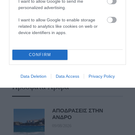
I want to allow Google to send me
Από τον 19ο αιώνα μέχρι και την δεκαετία του 1970
personalized advertising.
Η Άνδρος συνεχίζει να μπαρκάρει…
I want to allow Google to enable storage
related to analytics like cookies on web or
ΤΟ ΜΕΓΑΛΥΤΕΡΟ ΠΑΝΗΓΥΡΙ ΤΗΣ ΑΝΔΡΟΥ: Του
device identifiers in apps.
Σωτήρος στην Άρνη!…
ΟΡΜΟΣ ΚΟΡΘΙΟΥ: Όταν η φωτογραφία γίνεται μνήμη
CONFIRM
ΦΕΣΤΙΒΑΛ ΑΝΔΡΟΥ: Ένα βαθυστόχαστο έργο του
Μπέκετ
Data Deletion
Data Access
Privacy Policy
Πρόσφατα Άρθρα
ΑΠΟΔΡΑΣΕΙΣ ΣΤΗΝ
ΑΝΔΡΟ
09/08/2026