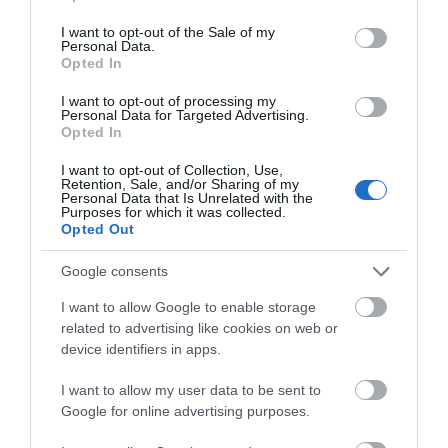
use your data for below specified purposes in below Google
consent section.
I want to opt-out of the Sale of my
Personal Data.
Opted In
I want to opt-out of processing my
Personal Data for Targeted Advertising.
Opted In
I want to opt-out of Collection, Use,
Retention, Sale, and/or Sharing of my
Personal Data that Is Unrelated with the
Purposes for which it was collected.
Opted Out
Google consents
I want to allow Google to enable storage
related to advertising like cookies on web or
device identifiers in apps.
Προτεινόμενα άρθρα
I want to allow my user data to be sent to
Google for online advertising purposes.
Φωτογραφίες-κειμήλια από καλοκαίρια στην Άνδρο –