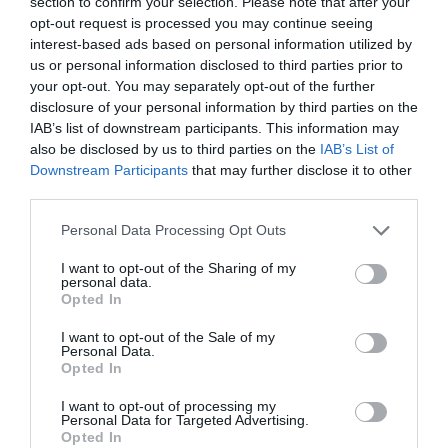
section to confirm your selection. Please note that after your
και του ρασιοναλισμού, που αρχίζει από τους θωμιστές
opt-out request is processed you may continue seeing
και μετά. Δεν είναι για τους Έλληνες ο λόγος μια
interest-based ads based on personal information utilized by
ατομική facultas rationis, ατομική νοητική ικανότητα που
us or personal information disclosed to third parties prior to
your opt-out. You may separately opt-out of the further
ορίζει και εξαντλεί τη γνώση της αλήθειας. Γινόμαστε
disclosure of your personal information by third parties on the
λογικοί κατά μετοχήν, λέει ο Ηράκλειτος -και το «ορθώς
IAB’s list of downstream participants. This information may
διανοείσθαι» του Αριστοτέλη σκοπεύει στο κατόρθωμα
also be disclosed by us to third parties on the
IAB’s List of
Downstream Participants
that may further disclose it to other
τη; κοινωνικής επαλήθευσης των διανοημάτων μας.
third parties.
Διανοείσθαι ορθώς. όχι για να έχεις την αυτοβεβαιότητα
Please note that this website/app uses one or more Google
της ατομικής κατοχής της αλήθειας, αλλά για να μπορεί
Personal Data Processing Opt Outs
services and may gather and store information including but
να λειτουργεί η αλήθεια ως κοινωνικό γεγονός.
not limited to your visit or usage behaviour. You may click to
I want to opt-out of the Sharing of my
personal data.
grant or deny consent to Google and its third-party tags to
Opted In
Σε αυτή τη γνωσιοθεωρητική βάση εναρμονίζεται
use your data for below specified purposes in below Google
απόλυτα η χριστιανική αντίληψη για τον λόγο ως
consent section.
I want to opt-out of the Sale of my
Personal Data.
προσωπικό λόγο, ως λόγο ενός προσωπικού θεού, του
Opted In
θεού-Λόγου. Ο λόγος της κοσμικής αρμονίας των
I want to opt-out of processing my
Ελλήνων δεν είναι μια απρόσωπη αναγκαιότητα, μια
Personal Data for Targeted Advertising.
Opted In
ειμαρμένη, αλλά ενέργεια-έκφραση ενός προσώπου,