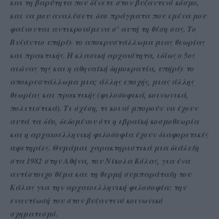
και τη βαρύτητα που δίνετε στον βυζαντινό κόσμο,
και να μου αναλύσετε δυο πράγματα που εμένα μου
φαίνονται αντικρουόμενα σ’ αυτή τη θέση σας. Το
Βυζάντιο υπήρξε το αποκρυστάλλωμα μιας θεωρίας
και πρακτικής. Η κλασική αρχαιότητα, ιδίως ο 5ος
αιώνας της και η αθηναϊκή δημοκρατία, υπήρξε το
αποκρυστάλλωμα μια; άλλης εποχής, μιας άλλης
θεωρίας και πρακτικής (φιλοσοφικά, κοινωνικά,
πολιτιστικά). Τι σχέση, τι κοινό μπορούν να έχουν
αυτά τα δύο, δεδομένου ότι η εβραϊκή κοσμοθεωρία
και η αρχαιοελληνική φιλοσοφία έχουν διαφορετικές
αφετηρίες. Θυμάμαι χαρακτηριστικά μια διάλεξη
στα 1982 στην Αθήνα, του Νίκολα Κόλας, για ένα
αντίστοιχο θέμα και τη θερμή συμπαράταξη του
Κάλας για την αρχαιοελληνική φιλοσοφία: την
εναντίωσή του στον βυζαντινό κοινωνικό
σχηματισμό.