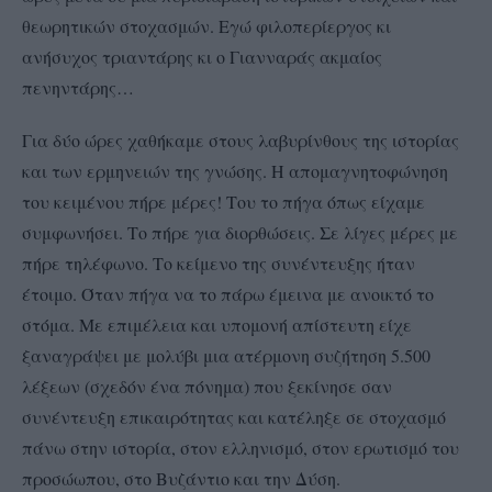
θεωρητικών στοχασμών. Εγώ φιλοπερίεργος κι
ανήσυχος τριαντάρης κι ο Γιανναράς ακμαίος
πενηντάρης…
Για δύο ώρες χαθήκαμε στους λαβυρίνθους της ιστορίας
και των ερμηνειών της γνώσης. Η απομαγνητοφώνηση
του κειμένου πήρε μέρες! Του το πήγα όπως είχαμε
συμφωνήσει. Το πήρε για διορθώσεις. Σε λίγες μέρες με
πήρε τηλέφωνο. Το κείμενο της συνέντευξης ήταν
έτοιμο. Όταν πήγα να το πάρω έμεινα με ανοικτό το
στόμα. Με επιμέλεια και υπομονή απίστευτη είχε
ξαναγράψει με μολύβι μια ατέρμονη συζήτηση 5.500
λέξεων (σχεδόν ένα πόνημα) που ξεκίνησε σαν
συνέντευξη επικαιρότητας και κατέληξε σε στοχασμό
πάνω στην ιστορία, στον ελληνισμό, στον ερωτισμό του
προσώωπου, στο Βυζάντιο και την Δύση.