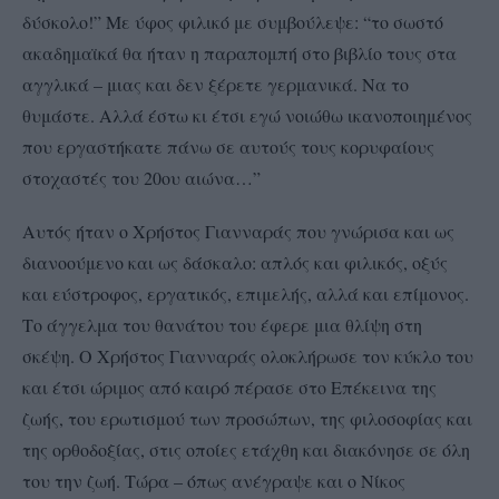
δύσκολο!” Με ύφος φιλικό με συμβούλεψε: “το σωστό
ακαδημαϊκά θα ήταν η παραπομπή στο βιβλίο τους στα
αγγλικά – μιας και δεν ξέρετε γερμανικά. Να το
θυμάστε. Αλλά έστω κι έτσι εγώ νοιώθω ικανοποιημένος
που εργαστήκατε πάνω σε αυτούς τους κορυφαίους
στοχαστές του 20ου αιώνα…”
Αυτός ήταν ο Χρήστος Γιανναράς που γνώρισα και ως
διανοούμενο και ως δάσκαλο: απλός και φιλικός, οξύς
και εύστροφος, εργατικός, επιμελής, αλλά και επίμονος.
Το άγγελμα του θανάτου του έφερε μια θλίψη στη
σκέψη. Ο Χρήστος Γιανναράς ολοκλήρωσε τον κύκλο του
και έτσι ώριμος από καιρό πέρασε στο Επέκεινα της
ζωής, του ερωτισμού των προσώπων, της φιλοσοφίας και
της ορθοδοξίας, στις οποίες ετάχθη και διακόνησε σε όλη
του την ζωή. Τώρα – όπως ανέγραψε και ο Νίκος