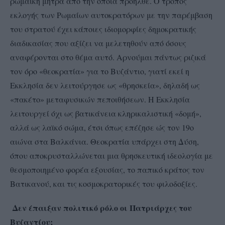
ρωμαϊκή μήτρα από την οποία προήλθε. Ο τρόπος
εκλογής των Ρωμαίων αυτοκρατόρων με την παρέμβαση
του στρατού έχει κάποιες ιδιομορφίες δημοκρατικής
διαδικασίας που αξίζει να μελετηθούν από όσους
αναφέρονται στο θέμα αυτό. Αρνούμαι πάντως ριζικά
τον όρο «θεοκρατία» για το Βυζάντιο, γιατί εκεί η
Εκκλησία δεν λειτούργησε ως «θρησκεία», δηλαδή ως
«πακέτο» μεταφυσικών πεποιθήσεων. Η Εκκλησία
λειτουργεί όχι ως βατικάνεια κληρικαλιστική «δομή»,
αλλά ως λαϊκό σώμα, έτσι όπως επέζησε ώς τον 19ο
αιώνα στα Βαλκάνια. Θεοκρατία υπάρχει στη Δύση,
όπου αποκρυσταλλώνεται μια θρησκευτική ιδεολογία με
θεσμοποιημένο φορέα εξουσίας, το παπικό κράτος τον
Βατικανού, και τις κοσμοκρατορικές του φιλοδοξίες.
Δεν έπαιξαν πολιτικό ρόλο οι Πατριάρχες του
Βυζαντίου;