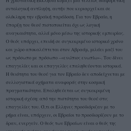
Η χριστιανική Εκκλησία κομίζει μια τελείως διαφορετική
οντολογική αντίληψη, αυτήν που κυριαρχεί και σε
ολόκληρη την εβραϊκή παράδοση. Για τον Εβραίο, η
ύπαρξη του θεού πιστοποιείται όχι ως λογική
αναγκαιότητα, αλλά μόνο μέσω της ιστορικής εμπειρίας.
Ο θεός υπάρχει, επειδή σε συγκεκριμένο ιστορικό χρόνο
και χώρο αποκαλύπτεται στον Αβραάμ, μιλάει μαζί του
ως πρόσωπο με πρόσωπο –«ενώπιος ενωπίω»-. Του δίνει
επαγγελίες και οι επαγγελίες επαληθεύονται ιστορικά.
Η θειότητα του θεού για τον Εβραίο δεν αποδείχνεται με
συλλογιστικά οχήματα αναφοράς στην κοσμική
πραγματικότητα. Επαληθεύεται ως συγκεκριμένη
ιστορική σχέση: από την πιστότητα του θεού στις
επαγγελίες του. Ό,τι οι Ελληνες προσδιόριζαν με το
ρήμα είναι, υπάρχειν, οι Εβραίοι το προσδιορίζουν με το
δραν, ενεργείν. Ο θεός των Εβραίων είναι ο θεός της