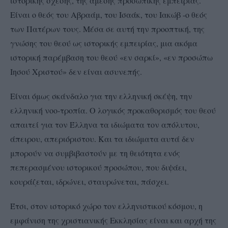
ιστορικής σχέσης, της άμεσης προσωπικής εμπειρίας.
Είναι ο θεός του Αβραάμ, του Ισαάκ, του Ιακώβ -ο θεός
των Πατέρων τους. Μέσα σε αυτή την προοπτική, της
γνώσης του θεού ως ιστορικής εμπειρίας, μια ακόμα
ιστορική παρέμβαση του θεού «εν σαρκί», «εν προσώπω
Ιησού Χριστού» δεν είναι ασυνεπής.
Είναι όμως σκάνδαλο για την ελληνική σκέψη, την
ελληνική νοο-τροπία. Ο λογικός προκαθορισμός του θεού
απαιτεί για τον Έλληνα τα ιδιώματα τον απόλυτου,
άπειρου, απεριόριστου. Και τα ιδιώματα αυτά δεν
μπορούν να συμβιβαστούν με τη θειότητα ενός
πεπερασμένου ιστορικού προσώπου, που διψάει,
κουράζεται, ιδρώνει, σταυρώνεται, πάσχει.
Έτσι, στον ιστορικό χώρο τον ελληνιστικού κόσμου, η
εμφάνιση της χριστιανικής Εκκλησίας είναι και αρχή της