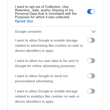
ελεύθερου από κάθε προκαθορισμό. Γι’ αυτό και η
I want to opt-out of Collection, Use,
Retention, Sale, and/or Sharing of my
πρόσβαση στη γνώση προϋποθέτει και για τη
Personal Data that Is Unrelated with the
Purposes for which it was collected.
χριστιανική παράδοση την αμεσότητα της σχέσης, τη
Opted Out
δυναμική του κοινωνικού γεγονότος, την κοινωνική-
Google consents
εκκλησιαστική επαλήθευση της γνώσης.
I want to allow Google to enable storage
Η οντολογική διαφορά Ελληνισμού και Χριστιανισμού
related to advertising like cookies on web or
device identifiers in apps.
οδηγεί στις μεγάλες αιρέσεις, που ταλαιπώρησαν
αιώνες ολόκληρους τον ελληνορωμαϊκό κόσμο. Η
I want to allow my user data to be sent to
γνωσιοθεωρητική ταύτιση όμως επέτρεψε το ξεπέρασμα
Google for online advertising purposes.
των αιρέσεων, οδήγησε στη μεγάλη φιλοσοφική σύνθεση
I want to allow Google to send me
του 4ου και 5ου αιώνα.
personalized advertising.
Μιλάω επιγραμματικά, είναι πελώρια τα θέματα. Στο
I want to allow Google to enable storage
related to analytics like cookies on web or
βιβλίο μου «Σχεδίασμα Εισαγωγής στη Φιλοσοφία» έχω
device identifiers in apps.
αναλύσει αυτή την προβληματική. Οι μεγάλες αιρέσεις