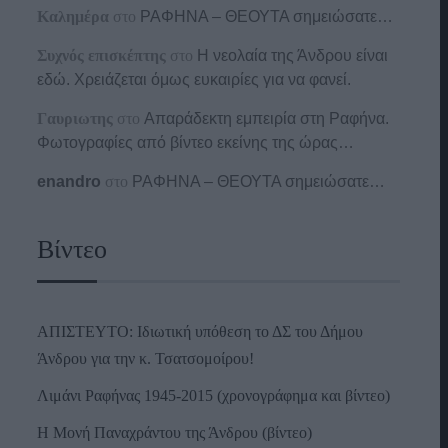
Καλημέρα
στο
ΡΑΦΗΝΑ – ΘΕΟΥΤΑ σημειώσατε…
Συχνός επισκέπτης
στο
Η νεολαία της Άνδρου είναι
εδώ. Χρειάζεται όμως ευκαιρίες για να φανεί.
Γαυριωτης
στο
Απαράδεκτη εμπειρία στη Ραφήνα.
Φωτογραφίες από βίντεο εκείνης της ώρας…
enandro
στο
ΡΑΦΗΝΑ – ΘΕΟΥΤΑ σημειώσατε…
Βίντεο
ΑΠΙΣΤΕΥΤΟ: Ιδιωτική υπόθεση το ΔΣ του Δήμου
Άνδρου για την κ. Τσατσομοίρου!
Λιμάνι Ραφήνας 1945-2015 (χρονογράφημα και βίντεο)
Η Μονή Παναχράντου της Άνδρου (βίντεο)