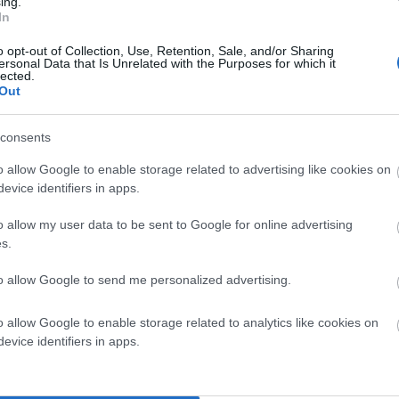
ing.
Η – ΠΡΩΤΟ ΘΕΜΑ
In
 νησί καταγωγής των Εμπειρίκων, εκεί όπου ο Γιώργος
o opt-out of Collection, Use, Retention, Sale, and/or Sharing
ersonal Data that Is Unrelated with the Purposes for which it
 του χρόνων στο οικογενειακό αριστοκρατικό
lected.
Out
 γράφτηκαν στην Ανδρο. Τόσο ο παππούς όσο και η
πλούσιες ιστορίες και αμέτρητες συνεισφορές μέσω των
consents
εξηγεί ο ίδιος.
o allow Google to enable storage related to advertising like cookies on
evice identifiers in apps.
o allow my user data to be sent to Google for online advertising
s.
to allow Google to send me personalized advertising.
o allow Google to enable storage related to analytics like cookies on
evice identifiers in apps.