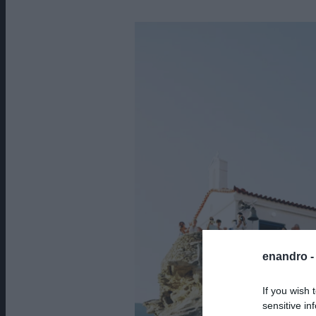
enandro 
If you wish 
sensitive in