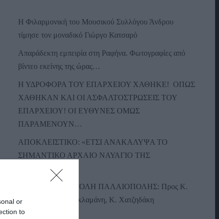
Η Φιλαρμονική του Μουσικού Συλλόγου Άνδρου
τίμησε τον μοναδικό Γιώργο Κατσαρό
Απαράδεκτη εμπειρία στη Ραφήνα. Φωτογραφίες από
βίντεο εκείνης της ώρας…
Η ΥΔΡΟΦΟΡΑ ΤΟΥ ΕΠΑΡΧΕΙΟΥ ΧΑΘΗΚΕ! ΟΠΩΣ
ΧΑΘΗΚΑΝ ΚΑΙ ΟΙ ΑΣΦΑΛΤΟΣΤΡΩΣΕΙΣ ΤΟΥ
ΕΠΑΡΧΕΙΟΥ! ΟΙ ΕΥΘΥΝΕΣ ΟΜΩΣ
ΠΑΡΑΜΕΝΟΥΝ…
ΑΠΟΚΛΕΙΣΤΙΚΟ: «ΕΤΣΙ ΑΝΑΚΑΛΥΨΑ ΤΟ
ΣΗΜΑΝΤΙΚΟ ΑΡΧΑΙΟ ΝΑΥΑΓΙΟ ΤΗΣ
ΑΝΔΡΟΥ!…»
ΑΝΟΙΧΤΗ ΕΠΙΣΤΟΛΗ ΠΑΛΑΙΟΠΟΛΗΣ: Προς K.
Μητσοτάκη, N. Κακλαμάνη, K. Χατζηδάκη
sonal or
ection to