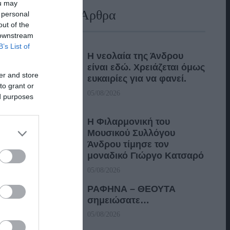
ou may
Πρόσφατα Άρθρα
 personal
out of the
 downstream
B’s List of
Η νεολαία της Άνδρου
είναι εδώ. Χρειάζεται όμως
er and store
ευκαιρίες για να φανεί.
to grant or
05/08/2026
ed purposes
Η Φιλαρμονική του
Μουσικού Συλλόγου
Άνδρου τίμησε τον
μοναδικό Γιώργο Κατσαρό
05/08/2026
ΡΑΦΗΝΑ – ΘΕΟΥΤΑ
σημειώσατε…
05/08/2026