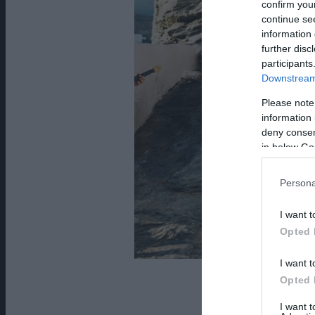
confirm you
continue se
information 
further disc
participants
Downstream 
Please note
information 
deny consent
in below Go
Persona
I want t
Opted 
I want t
Opted 
Γράφει η Μ
I want 