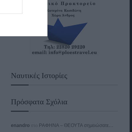
Ναυτικές Ιστορίες
Πρόσφατα Σχόλια
enandro
στο
ΡΑΦΗΝΑ – ΘΕΟΥΤΑ σημειώσατε…