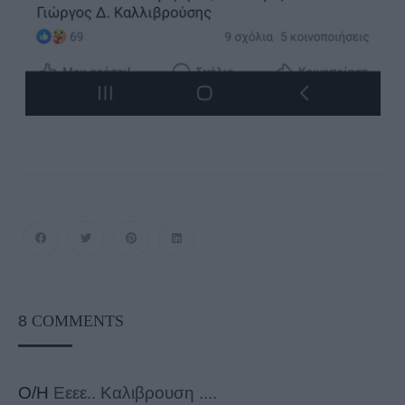
8
COMMENTS
Ο/Η
Εεεε.. Καλιβρουση ....