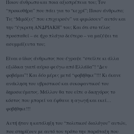
Ποιον άνθρωπο και ποια αξιοπρέπεια του; Τον
“προικοθήρα” που πάει για το “κεχρί”; Ποιον άνθρωπο;
Τις “Μιμόζες” που επιχειρούν” να φιμώσουν” αυτόν και
την “έγκριτη ΑΝΔΡΙΑΚΗ” του; Και ότι στο τέλος
προσπαθεί – σε ήχο πλάγιο δεύτερο – να μαζέψει τα
ασυμμάζευτα του;
Είναι ο ίδιος άνθρωπος που έγραψε “στείλτε κι άλλα
εξώδικα γιατί αύριο φεύγω από Ελλάδα”! “Δεν
φοβάμαι”! Και δύο μέρες μετά “φοβήθηκε”!!! Κι έκανε
ανάκληση του υβριστικού και συκοφαντικού του
δημοσιεύματος. Μάλλον θα του είπε ο δικηγόρος το
κόστος που μπορεί να έφθανε η αγωγή και εκεί…
φοβήθηκε!!!
Αυτή ήταν η κατάληξη του “πολιτικού διαλόγου” αυτών,
που στηρίζουν με αυτό τον τρόπο την παράταξη που