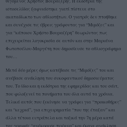
θιγόμενος Χρήστος Βουραζέρης. Η εκδότρια της
ιστοσελίδας ξαφνιάστηκε γιατί πίστευε στο
ακαταδίωκτο των αθλιοτήτων. Ο γιατρός δεν πτοήθηκε
και συνέχισε τις ύβρεις γράφοντας για “Μιμόζες” και
για “κάποιον Χρήστο Βουραζέρη” θεωρώντας πως
επιχειρείται λογοκρισία σε αυτόν και στην Μαριάνα
Φωτοπούλου-Μαργέτη που δημοσίευσε το αθλιογράφημα
του…
Μετά δύο μέρες όμως κατέβασε τις “Μιμόζες” του και
ανέβασε ανάκληση του συκοφαντικού δημοσιεύματος
του. Το ίδιο και η εκδότρια της εφημερίδας και του σάιτ,
που φιλοξενεί τα πονήματα του όλα αυτά τα χρόνια.
Τελικά αυτός που ξεκίνησε να γράφει για “προικοθήρες”
και “κεχριά”, για επιχειρηματία “που της έταξαν” και
άλλα τέτοια ευτράπελα και τοξικά την 7η μέρα κατά
τας γραφάς “ανέκρουσε πρύμνα” και έκανε ανάκληση