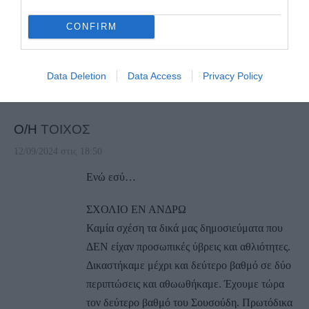
Διαμαντή μη ξεχνιώμαστε και εσύ με το
CONFIRM
γραφείο Μπάλλα τα κατάφερες στις δίκες. Ασε
τον τοίχο να λέει οτι θέλει.
Data Deletion
Data Access
Privacy Policy
ΑΠΆΝΤΗΣΗ
Ο/Η
ΤΟΙΧΟΣ
12/09/2024 στις 18:50
Ενώ εσύ…
ΣΧΟΛΙΟ ΕΝ ΑΝΔΡΩ
Καμία σχέση τα δικά μας δημοσιεύματα που
ΔΕΝ είχαν προσωπικές ύβρεις και αθλιότητες.
Δικαστήκαμε μέχρι και δεύτερο βαθμό σε δύο
περιπτώσεις και αθωωθήκαμε. Έχουμε τώρα
τον δεύτερο βαθμό του Σουσούδη. Πρωτόδικα