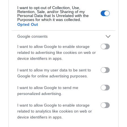
13/09/2024 στις 07:37
I want to opt-out of Collection, Use,
Retention, Sale, and/or Sharing of my
Apo sunetiano to vrike omws o kallivroussis,
Personal Data that Is Unrelated with the
Purposes for which it was collected.
allou papa evaggelio auto
Opted Out
ΑΠΆΝΤΗΣΗ
Google consents
I want to allow Google to enable storage
Ο/Η
Ντοκος
related to advertising like cookies on web or
device identifiers in apps.
13/09/2024 στις 07:35
I want to allow my user data to be sent to
Έχει κάτι τζιμανια αυτό το Συνέτι, από που να
Google for online advertising purposes.
ξεκινήσεις κ που να τελειώσεις, γάτες με
πέταλα
I want to allow Google to send me
personalized advertising.
ΑΠΆΝΤΗΣΗ
I want to allow Google to enable storage
related to analytics like cookies on web or
Ο/Η
ΙΔΙΟ ΓΡΑΦΕΙΟ
device identifiers in apps.
12/09/2024 στις 19:13