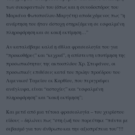
των συκοφαντιών του (όπως και η συνοδοιπόρος του
Μαριάνα Φωτοπούλου-Μαργέτη) αποδεχόμενος πως “η
ανάρτηση του ήταν άστοχη στηριζόμενη σε εσφαλμένη
πληροφόρηση και σε κακή εκτίμηση…”
Αν καταλάβαμε καλά η άθλια φρασεολογία του για
“προικοθήρες” και “κεχριά”, η απίστευτη υποτίμηση της
προσωπικότητας της ακτοοπλόου Χρ. Στεφάνου, οι
προσωπικές επιθέσεις κατά του πρώην προέδρου του
Λιμενικού Ταμείου εκ Κορθίου, που περιγράφει
ανάγλυφα, είναι
“αστοχίες” και “εσφαλμένη
πληροφόρηση” και “κακή εκτίμηση”;
Και μετά από μια τέτοια φρασεολογία – του χειρίστου
είδους – δηλώνει πως “στη ζωή του πορεύτηκε “πάντα με
σεβασμό για τον άνθρωπο και την αξιοπρέπεια του”!!!