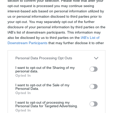
section to confirm your selection. Please note that after your
ιδιώτες ή στην Αθήνα
opt-out request is processed you may continue seeing
Έλα και ζήσε έναν μήνα και εσύ τον Γενάρη
interest-based ads based on personal information utilized by
us or personal information disclosed to third parties prior to
στην Ανδρο
your opt-out. You may separately opt-out of the further
Και συμβούλεψε τον σουσουδη να γυρίσουν
disclosure of your personal information by third parties on the
τα παιδιά του και όχι να φητουν στην Αθηνα σε
IAB’s list of downstream participants. This information may
γυμνάσιο και λύκειο
also be disclosed by us to third parties on the
IAB’s List of
Downstream Participants
that may further disclose it to other
ΑΠΆΝΤΗΣΗ
third parties.
Please note that this website/app uses one or more Google
Personal Data Processing Opt Outs
services and may gather and store information including but
Ο/Η
Γερακιος
not limited to your visit or usage behaviour. You may click to
I want to opt-out of the Sharing of my
personal data.
13/09/2024 στις 21:30
grant or deny consent to Google and its third-party tags to
Opted In
use your data for below specified purposes in below Google
Οχι απλως κοτα..ΦΡΑΓΚΟΚΟΤΑ..
consent section.
I want to opt-out of the Sale of my
Personal Data.
ΑΠΆΝΤΗΣΗ
Opted In
I want to opt-out of processing my
Personal Data for Targeted Advertising.
Ο/Η
Λεροζιδενας
Opted In