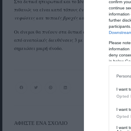
Στα δυτικά ηπειρωτικά και το Ιόνιο αυξημένες νεφώσει
confirm you
continue se
πιθανώς να είναι κατά τόπους έντονα.
Στην υπόλοιπη
information 
νεφώσεις και τοπικές βροχές καθώς και ασθενείς χι
further disc
participants
Οι άνεμοι θα πνέουν στα δυτικά από νότιες διευθύνσεις
Downstream 
από ανατολικές διευθύνσεις 3 με 5 και τις πρωινές ώρε
Please note
σημειώσει μικρή άνοδο.
information 
deny consent
in below Go
Persona
I want t
Opted 
I want t
Opted 
ΑΦΉΣΤΕ ΈΝΑ ΣΧΌΛΙΟ
I want 