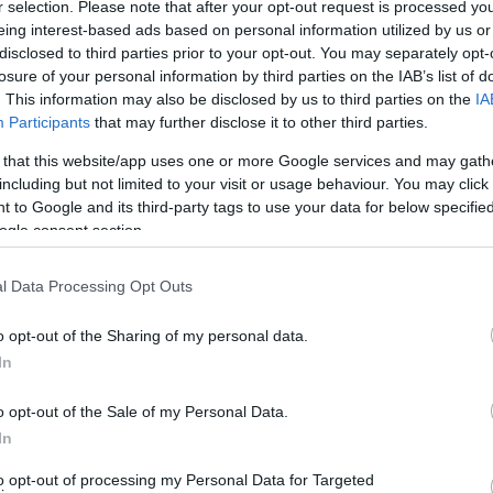
ς με βροχές και σποραδικές καταιγίδες. Τα φαινόμενα
r selection. Please note that after your opt-out request is processed y
eing interest-based ads based on personal information utilized by us or
 χώρα άστατος καιρός με παροδικά αυξημένες
disclosed to third parties prior to your opt-out. You may separately opt-
ονοπτώσεις στα βόρεια ορεινά.
losure of your personal information by third parties on the IAB’s list of
. This information may also be disclosed by us to third parties on the
IA
 4 με 6 και τοπικά στο Ιόνιο 7 μποφόρ και στα ανατολικά
Participants
that may further disclose it to other third parties.
ς στο βόρειο Αιγαίο τοπικά 6 μποφόρ. Η θερμοκρασία θα
 that this website/app uses one or more Google services and may gath
including but not limited to your visit or usage behaviour. You may click 
 to Google and its third-party tags to use your data for below specifi
ogle consent section.
l Data Processing Opt Outs
o opt-out of the Sharing of my personal data.
In
o opt-out of the Sale of my Personal Data.
In
to opt-out of processing my Personal Data for Targeted