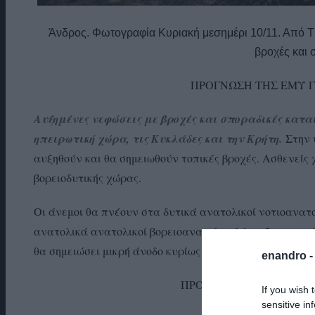
Άνδρος. Φωτογραφία Κυριακή μεσημέρι 10/11. Από Τ
βροχές και
ΠΡΟΓΝΩΣΗ ΤΗΣ ΕΜΥ ΓΙΑ
Αυξημένες νεφώσεις με βροχές και σποραδικές καται
ηπειρωτική χώρα, τις Κυκλάδες και την Κρήτη.
Στην 
αυξηθούν και θα σημειωθούν τοπικές βροχές. Ασθενείς 
βορειοδυτικής χώρας.
Οι άνεμοι θα πνέουν στα δυτικά ανατολικοί νοτιοανατολ
ανατολικά ανατολικοί βορειοανατολικοί 4 με 5 και στο
θα σημειώσει μικρή άνοδο κυρίως στα νότια.
enandro 
ΠΡΟΓΝΩΣΗ ΤΗΣ ΕΜΥ ΓΙΑ 
If you wish 
sensitive in