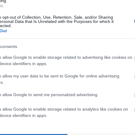
ing.
In
α σημειώνονται με
*
o opt-out of Collection, Use, Retention, Sale, and/or Sharing
ersonal Data that Is Unrelated with the Purposes for which it
lected.
Out
consents
o allow Google to enable storage related to advertising like cookies on
evice identifiers in apps.
o allow my user data to be sent to Google for online advertising
s.
to allow Google to send me personalized advertising.
o allow Google to enable storage related to analytics like cookies on
σε αυτόν τον πλοηγό για την επόμενη φορά που θα σχολιάσω.
evice identifiers in apps.