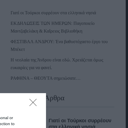
Γιατί οι Τούρκοι συρρέουν στα ελληνικά νησιά
ΕΚΔΗΛΩΣΕΙΣ ΤΩΝ ΗΜΕΡΩΝ: Παγοποιείο
Μαντζαβελάκη & Καΐρειος Βιβλιοθήκη
ΦΕΣΤΙΒΑΛ ΑΝΔΡΟΥ: Ένα βαθυστόχαστο έργο του
Μπέκετ
Η νεολαία της Άνδρου είναι εδώ. Χρειάζεται όμως
ευκαιρίες για να φανεί.
ΡΑΦΗΝΑ – ΘΕΟΥΤΑ σημειώσατε…
Πρόσφατα Άρθρα
sonal or
Γιατί οι Τούρκοι συρρέουν
ection to
στα ελληνικά νησιά