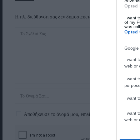
Advertis
Opted 
Η ηλ. διεύθυνση σας δεν δημοσιεύεται.
Τα υποχρεωτικά πεδί
I want t
of my P
was col
Opted 
Google 
I want t
web or d
I want t
purpose
I want 
I want t
Αποθήκευσε το όνομά μου, email, και τον ιστότοπο μου 
web or d