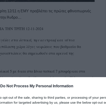
ρίτη 12/11 η ΕΜΥ προβλέπει τις πρώτες φθινοπωρινές
 στην Άνδρο…
 ΤΗΝ ΤΡΙΤΗ 12-11-2024
γίδες στα δυτικά, την κεντρική και νότια
υπόλοιπη χώρα λίγες νεφώσεις που βαθμιαία θα
χιονοπτώσεις θα σημειωθούν στα ορεινά της
ικοί 5 με 6 και στο Ιόνιο τοπικά 7 μποφόρ και στα
 βόρειο Αιγαίο το βράδυ τοπικά 6 μποφόρ. Η θερμοκρασία
-
Do Not Process My Personal Information
ΤΗΝ ΤΕΤΑΡΤΗ 13-11-2024
to opt-out of the sale, sharing to third parties, or processing of your per
formation for targeted advertising by us, please use the below opt-out s