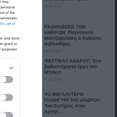
ou may
08/08/2026
 personal
out of the
 downstream
B’s List of
ΕΚΔΗΛΩΣΕΙΣ ΤΩΝ
ΗΜΕΡΩΝ: Παγοποιείο
Μαντζαβελάκη & Καΐρειος
er and store
Βιβλιοθήκη
to grant or
ed purposes
08/08/2026
ΦΕΣΤΙΒΑΛ ΑΝΔΡΟΥ: Ένα
βαθυστόχαστο έργο του
Μπέκετ
07/08/2026
ΤΟ ΜΕΓΑΛΥΤΕΡΟ
ΠΑΝΗΓΥΡΙ ΤΗΣ ΑΝΔΡΟΥ:
Του Σωτήρος στην
Άρνη!…