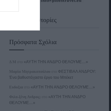
Ναυτικές Ιστορίες
Πρόσφατα Σχόλια
Δ Μ
στο
«ΑΥΤΗ ΤΗΝ ΑΝΔΡΟ ΘΕΛΟΥΜΕ…»
Μαρία Μητρακοπούλου
στο
ΦΕΣΤΙΒΑΛ ΑΝΔΡΟΥ:
Ένα βαθυστόχαστο έργο του Μπέκετ
Ευδοξια
στο
«ΑΥΤΗ ΤΗΝ ΑΝΔΡΟ ΘΕΛΟΥΜΕ…»
Φιλο-ξένη Ανδρος;
στο
«ΑΥΤΗ ΤΗΝ ΑΝΔΡΟ
ΘΕΛΟΥΜΕ…»