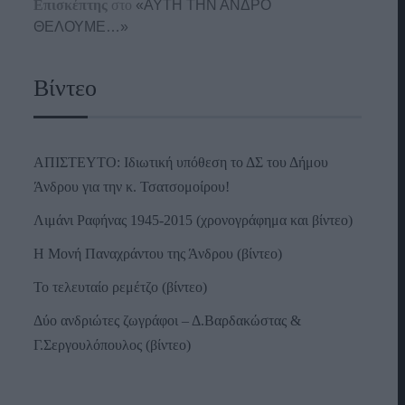
Επισκέπτης
στο
«ΑΥΤΗ ΤΗΝ ΑΝΔΡΟ
ΘΕΛΟΥΜΕ…»
Βίντεο
ΑΠΙΣΤΕΥΤΟ: Ιδιωτική υπόθεση το ΔΣ του Δήμου
Άνδρου για την κ. Τσατσομοίρου!
Λιμάνι Ραφήνας 1945-2015 (χρονογράφημα και βίντεο)
Η Μονή Παναχράντου της Άνδρου (βίντεο)
Το τελευταίο ρεμέτζο (βίντεο)
Δύο ανδριώτες ζωγράφοι – Δ.Βαρδακώστας &
Γ.Σεργουλόπουλος (βίντεο)