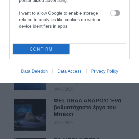
personalized advertising.
I want to allow Google to enable storage
related to analytics like cookies on web or
Γιατί οι Τούρκοι συρρέουν
device identifiers in apps.
στα ελληνικά νησιά
08/08/2026
CONFIRM
ΕΚΔΗΛΩΣΕΙΣ ΤΩΝ
ΗΜΕΡΩΝ: Παγοποιείο
Data Deletion
Data Access
Privacy Policy
Μαντζαβελάκη & Καΐρειος
Βιβλιοθήκη
08/08/2026
ΦΕΣΤΙΒΑΛ ΑΝΔΡΟΥ: Ένα
βαθυστόχαστο έργο του
Μπέκετ
07/08/2026