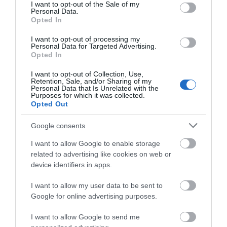
consent section.
I want to opt-out of the Sale of my
Personal Data.
Opted In
Προτεινόμενα άρθρα
I want to opt-out of processing my
Personal Data for Targeted Advertising.
Opted In
Γιατί οι Τούρκοι συρρέουν στα ελληνικά νησιά
I want to opt-out of Collection, Use,
Retention, Sale, and/or Sharing of my
ΕΚΔΗΛΩΣΕΙΣ ΤΩΝ ΗΜΕΡΩΝ: Παγοποιείο
Personal Data that Is Unrelated with the
Purposes for which it was collected.
Μαντζαβελάκη & Καΐρειος Βιβλιοθήκη
Opted Out
ΦΕΣΤΙΒΑΛ ΑΝΔΡΟΥ: Ένα βαθυστόχαστο έργο του
Google consents
Μπέκετ
I want to allow Google to enable storage
Η νεολαία της Άνδρου είναι εδώ. Χρειάζεται όμως
related to advertising like cookies on web or
device identifiers in apps.
ευκαιρίες για να φανεί.
ΡΑΦΗΝΑ – ΘΕΟΥΤΑ σημειώσατε…
I want to allow my user data to be sent to
Google for online advertising purposes.
Πρόσφατα Άρθρα
I want to allow Google to send me