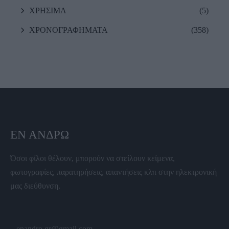
ΧΡΗΣΙΜΑ
(5)
ΧΡΟΝΟΓΡΑΦΗΜΑΤΑ
(358)
ΕΝ ΆΝΔΡΩ
Όσοι φίλοι θέλουν, μπορούν να στείλουν κείμενα,
φωτογραφίες, παρατηρήσεις, απαντήσεις κλπ στην ηλεκτρονική
μας διεύθυνση.
enandro.gr@gmail.com