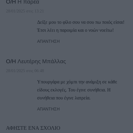
Ο/Η
Η παρέα
28/01/2025 στις 13:21
Δείξε μου το φίλο σου να σου πω ποιός είσαι!
Έτσι λέει η παροιμία και ο νοών νοείτω!
ΑΠΆΝΤΗΣΗ
Ο/Η
Λευτέρης Μπάλλας
28/01/2025 στις 06:48
Υπουργάρα με χόμπι την ανάμιξη σε κάθε
είδους εκλογές. Του έγινε συνήθεια. Η
συνήθεια που έγινε λατρεία.
ΑΠΆΝΤΗΣΗ
ΑΦΉΣΤΕ ΈΝΑ ΣΧΌΛΙΟ