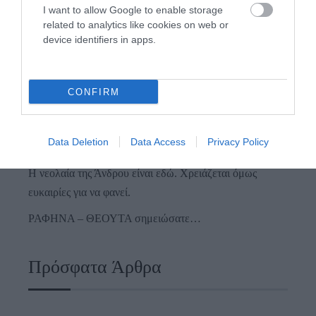
I want to allow Google to enable storage
related to analytics like cookies on web or
device identifiers in apps.
Γιατί οι Τούρκοι συρρέουν στα ελληνικά νησιά
ΕΚΔΗΛΩΣΕΙΣ ΤΩΝ ΗΜΕΡΩΝ: Παγοποιείο
CONFIRM
Μαντζαβελάκη & Καΐρειος Βιβλιοθήκη
ΦΕΣΤΙΒΑΛ ΑΝΔΡΟΥ: Ένα βαθυστόχαστο έργο του
Data Deletion
Data Access
Privacy Policy
Μπέκετ
Η νεολαία της Άνδρου είναι εδώ. Χρειάζεται όμως
ευκαιρίες για να φανεί.
ΡΑΦΗΝΑ – ΘΕΟΥΤΑ σημειώσατε…
Πρόσφατα Άρθρα