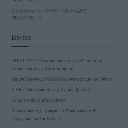
Επισκέπτης
στο
«ΑΥΤΗ ΤΗΝ ΑΝΔΡΟ
ΘΕΛΟΥΜΕ…»
Βίντεο
ΑΠΙΣΤΕΥΤΟ: Ιδιωτική υπόθεση το ΔΣ του Δήμου
Άνδρου για την κ. Τσατσομοίρου!
Λιμάνι Ραφήνας 1945-2015 (χρονογράφημα και βίντεο)
Η Μονή Παναχράντου της Άνδρου (βίντεο)
Το τελευταίο ρεμέτζο (βίντεο)
Δύο ανδριώτες ζωγράφοι – Δ.Βαρδακώστας &
Γ.Σεργουλόπουλος (βίντεο)