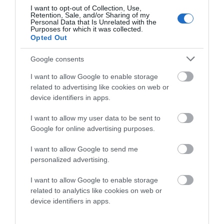
I want to opt-out of Collection, Use,
Retention, Sale, and/or Sharing of my
Personal Data that Is Unrelated with the
Purposes for which it was collected.
Opted Out
Google consents
Προτεινόμενα άρθρα
I want to allow Google to enable storage
related to advertising like cookies on web or
device identifiers in apps.
ΣΥΓΚΛΟΝΙΣΤΙΚΟΣ ΑΠΟΧΑΙΡΕΤΙΣΜΟΣ ΣΤΗ
I want to allow my user data to be sent to
ΡΑΦΗΝΑ ΣΤΟ «ΤΕΛΕΥΤΑΙΟ ΜΠΑΡΚΟ» ΤΟΥ
Google for online advertising purposes.
ΚΑΠΕΤΑΝ ΑΝΤΩΝΗ ΒΙΔΑΛΗ
I want to allow Google to send me
Η Φιλαρμονική του Μουσικού Συλλόγου Άνδρου τίμησε
personalized advertising.
τον μοναδικό Γιώργο Κατσαρό
I want to allow Google to enable storage
Απαράδεκτη εμπειρία στη Ραφήνα. Φωτογραφίες από
related to analytics like cookies on web or
βίντεο εκείνης της ώρας…
device identifiers in apps.
Η ΥΔΡΟΦΟΡΑ ΤΟΥ ΕΠΑΡΧΕΙΟΥ ΧΑΘΗΚΕ! ΟΠΩΣ