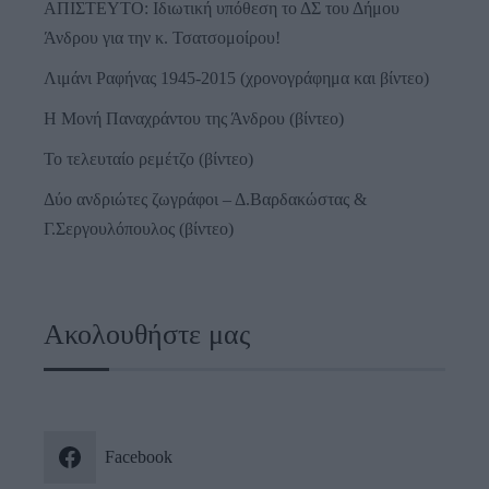
ΑΠΙΣΤΕΥΤΟ: Ιδιωτική υπόθεση το ΔΣ του Δήμου
Άνδρου για την κ. Τσατσομοίρου!
Λιμάνι Ραφήνας 1945-2015 (χρονογράφημα και βίντεο)
Η Μονή Παναχράντου της Άνδρου (βίντεο)
Το τελευταίο ρεμέτζο (βίντεο)
Δύο ανδριώτες ζωγράφοι – Δ.Βαρδακώστας &
Γ.Σεργουλόπουλος (βίντεο)
Ακολουθήστε μας
Facebook