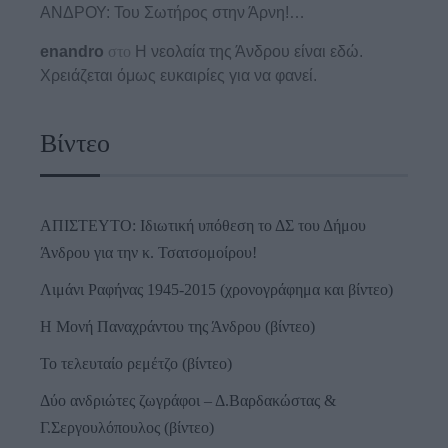
ΑΝΔΡΟΥ: Του Σωτήρος στην Άρνη!…
enandro
στο
Η νεολαία της Άνδρου είναι εδώ.
Χρειάζεται όμως ευκαιρίες για να φανεί.
Βίντεο
ΑΠΙΣΤΕΥΤΟ: Ιδιωτική υπόθεση το ΔΣ του Δήμου
Άνδρου για την κ. Τσατσομοίρου!
Λιμάνι Ραφήνας 1945-2015 (χρονογράφημα και βίντεο)
Η Μονή Παναχράντου της Άνδρου (βίντεο)
Το τελευταίο ρεμέτζο (βίντεο)
Δύο ανδριώτες ζωγράφοι – Δ.Βαρδακώστας &
Γ.Σεργουλόπουλος (βίντεο)