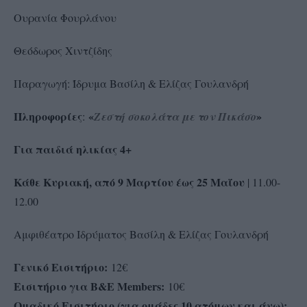
Ουρανία Φουρλάνου
Θεόδωρος Χιντζίδης
Παραγωγή: Ίδρυμα Βασίλη & Ελίζας Γουλανδρή
Πληροφορίες
«
»
:
Ζεστή σοκολάτα με τον Πικάσο
Για παιδιά ηλικίας 4+
Κάθε Κυριακή, από 9 Μαρτίου έως 25 Μαΐου
| 11.00-
12.00
Αμφιθέατρο Ιδρύματος Βασίλη & Ελίζας Γουλανδρή
Γενικό Εισιτήριο:
12€
Εισιτήριο για
B
&
E
Members
:
10€
Ομαδικό Εισιτήριο (για ομάδες 10 ατόμων και άνω):