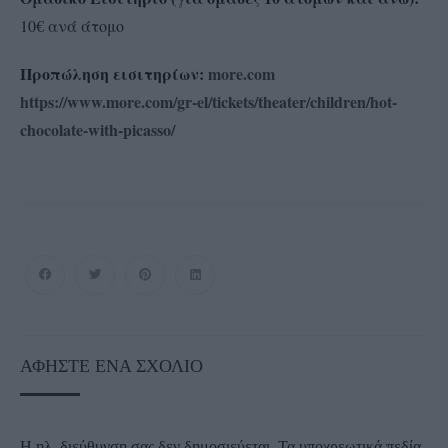
10€ ανά άτομο
Προπώληση εισιτηρίων:
more
.
com
https://www.more.com/gr-el/tickets/theater/children/hot-
chocolate-with-picasso/
ΑΦΉΣΤΕ ΈΝΑ ΣΧΌΛΙΟ
Η ηλ. διεύθυνση σας δεν δημοσιεύεται.
Τα υποχρεωτικά πεδία