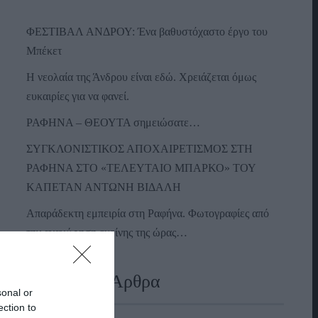
ΦΕΣΤΙΒΑΛ ΑΝΔΡΟΥ: Ένα βαθυστόχαστο έργο του
Μπέκετ
Η νεολαία της Άνδρου είναι εδώ. Χρειάζεται όμως
ευκαιρίες για να φανεί.
ΡΑΦΗΝΑ – ΘΕΟΥΤΑ σημειώσατε…
ΣΥΓΚΛΟΝΙΣΤΙΚΟΣ ΑΠΟΧΑΙΡΕΤΙΣΜΟΣ ΣΤΗ
ΡΑΦΗΝΑ ΣΤΟ «ΤΕΛΕΥΤΑΙΟ ΜΠΑΡΚΟ» ΤΟΥ
ΚΑΠΕΤΑΝ ΑΝΤΩΝΗ ΒΙΔΑΛΗ
Απαράδεκτη εμπειρία στη Ραφήνα. Φωτογραφίες από
την αναχώρηση εκείνης της ώρας…
Πρόσφατα Άρθρα
sonal or
ection to