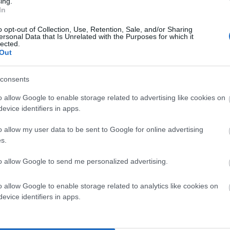
ing.
In
o opt-out of Collection, Use, Retention, Sale, and/or Sharing
ομάδα μιας και ατμοσφαιρικό βουνό θα καλύψει μεγάλο
ersonal Data that Is Unrelated with the Purposes for which it
lected.
ρέψει σε πολικές αέριες μάζες να κινηθούν νοτιότερα
Out
ια ένα πεδίο υψηλών βαρομετρικών πιέσεων το οποίο
ίου γράμματος Ωμέγα και γι’ αυτό στην Μετεωρολογία
consents
o allow Google to enable storage related to advertising like cookies on
evice identifiers in apps.
ην κατακόρυφη πτώση του υδραργύρου που ενδεχομένως
νώ από τους νοτιάδες και την αφρικανική σκόνη θα
o allow my user data to be sent to Google for online advertising
s.
αι σε χαμηλά υψόμετρα. Η εξέλιξη αυτή θα οδηγήσει και
πειρωτική χώρα τη νύχτα και το πρωί γεγονός το οποίο
to allow Google to send me personalized advertising.
οι θα πρέπει να πάρουν τα κατάλληλα μέτρα για να
o allow Google to enable storage related to analytics like cookies on
μοκρασιακό διάγραμμα που ακολουθεί, όπου οι
evice identifiers in apps.
μοκρασίας που θα ακολουθήσει τη νέα εβδομάδα.»