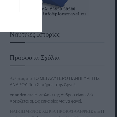
Ναυτικές Ιστορίες
Πρόσφατα Σχόλια
Ανδρέας
στο
ΤΟ ΜΕΓΑΛΥΤΕΡΟ ΠΑΝΗΓΥΡΙ ΤΗΣ
ΑΝΔΡΟΥ: Του Σωτήρος στην Άρνη!…
enandro
στο
Η νεολαία της Άνδρου είναι εδώ.
Χρειάζεται όμως ευκαιρίες για να φανεί.
ΗΛΙΚΙΩΜΕΝΟΣ ΧΩΡΙΑ ΠΡΟΚΑΤΑΛΗΨΕΙΣ
στο
Η