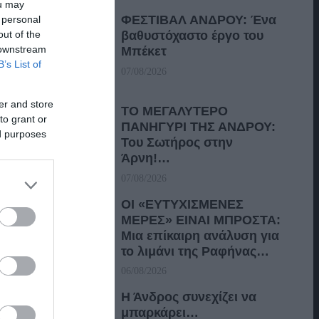
ou may
ΦΕΣΤΙΒΑΛ ΑΝΔΡΟΥ: Ένα
 personal
out of the
βαθυστόχαστο έργο του
 downstream
Μπέκετ
B’s List of
07/08/2026
er and store
ΤΟ ΜΕΓΑΛΥΤΕΡΟ
to grant or
ΠΑΝΗΓΥΡΙ ΤΗΣ ΑΝΔΡΟΥ:
ed purposes
Του Σωτήρος στην
Άρνη!…
07/08/2026
ΟΙ «ΕΥΤΥΧΙΣΜΕΝΕΣ
ΜΕΡΕΣ» ΕΙΝΑΙ ΜΠΡΟΣΤΑ:
Μια επίκαιρη ανάλυση για
το λιμάνι της Ραφήνας…
06/08/2026
Η Άνδρος συνεχίζει να
μπαρκάρει…