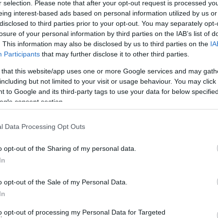
ία καιρική μεταβολή να επηρεάζει τη χώρα μας καθώς θα
r selection. Please note that after your opt-out request is processed y
eing interest-based ads based on personal information utilized by us or
disclosed to third parties prior to your opt-out. You may separately opt-
losure of your personal information by third parties on the IAB’s list of
 φέρνει τσουχτερό κρύο
. This information may also be disclosed by us to third parties on the
IA
Participants
that may further disclose it to other third parties.
 that this website/app uses one or more Google services and may gath
including but not limited to your visit or usage behaviour. You may click 
 to Google and its third-party tags to use your data for below specifi
ogle consent section.
l Data Processing Opt Outs
o opt-out of the Sharing of my personal data.
In
o opt-out of the Sale of my Personal Data.
In
to opt-out of processing my Personal Data for Targeted