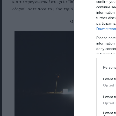
και τα προγνωστικά στοιχεία “θέλουν” μία ακόμα ακρα
confirm you
continue se
οδηγούμαστε προς τα μέσα της άλλης εβδομάδας.
information 
further disc
Ο «Ωμέγα» εμποδιστής
participants
Downstream 
Please note
information 
deny consent
in below Go
Persona
I want t
Opted 
I want t
Opted 
I want 