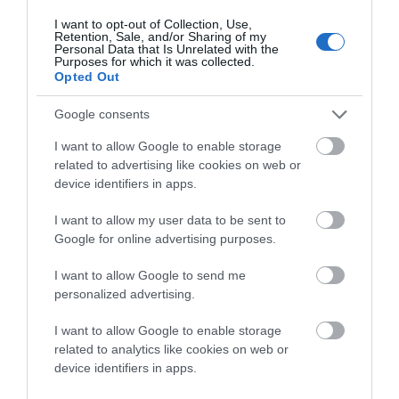
Θεοσέβεια «οδηγεί τον άνθρωπον εις το υπέρ φύσιν
I want to opt-out of Collection, Use,
άκτιστον και απειροτέλειον ον» και είναι «η εν
Retention, Sale, and/or Sharing of my
Personal Data that Is Unrelated with the
πνεύματι και αληθεία του υψίστου και μόνου
Purposes for which it was collected.
Opted Out
λατρευτέου Όντος άμεσος και έμμεσος λατρεία».
Google consents
Η Θεοσέβεια του Θεόφιλου Καϊρη είναι η σπονδυλική
I want to allow Google to enable storage
στήλη του φιλελευθερισμού του. Αξονικής σημασίας
related to advertising like cookies on web or
βίωμα του ήταν η ελευθερία σε όλες τις διαστάσεις
device identifiers in apps.
της. Εν ονόματι της εθνικής ελευθερίας προσχωρεί στον
I want to allow my user data to be sent to
Αγώνα της Εθνεγερσίας, ξεσηκώνει μέρη σαν την Άνδρο
Google for online advertising purposes.
και την Εύβοια, λαβώνεται σε μάζες και συγκροτεί
πολεμικά σώματα εθναγωνιστών.
I want to allow Google to send me
personalized advertising.
Πολιτικά υπεραμύνεται της ελευθερίας ως
I want to allow Google to enable storage
κοινοβουλευτικός άνδρας εκπροσωπώντας την Άνδρο,
related to analytics like cookies on web or
αλλά δεν καταντά πολιτευτής κι ούτε επαγγελματίας
device identifiers in apps.
πολιτικός ή «πολιτικάντης». Αποσύρεται στην Άνδρο