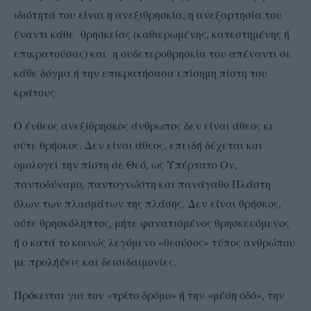
ιδιότητά του είναι η ανεξιθρησκία, η ανεξαρτησία του
έναντι κάθε θρησκείας (καθιερωμένης, κατεστημένης ή
επικρατούσας) και η ουδετεροθρησκία του απέναντι σε
κάθε δόγμα ή την επικρατήσασα επίσημη πίστη του
κράτους.
Ο ένθεος ανεξίθρησκος άνθρωπος δεν είναι άθεος κι
ούτε θρήσκος. Δεν είναι άθεος, επειδή δέχεται και
ομολογεί την πίστη σε Θεό, ως Υπέρτατο Ον,
παντοδύναμο, παντογνώστη και πανάγαθο Πλάστη
όλων των πλασμάτων της πλάσης. Δεν είναι θρήσκος,
ούτε θρησκόληπτος, μήτε φανατισμένος θρησκευόμενος
ή ο κατά το κοινώς λεγόμενο «θεούσος» τύπος ανθρώπου
με προλήψεις και δεισιδαιμονίες.
Πρόκειται για τον «τρίτο δρόμο» ή την «μέση οδό», την