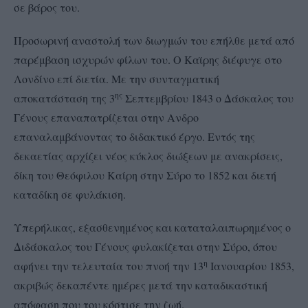
σε βάρος του.
Προσωρινή αναστολή των διωγμών του επήλθε μετά από
παρέμβαση ισχυρών φίλων του. Ο Καϊρης διέφυγε στο
Λονδίνο επί διετία. Με την συνταγματική
ης
αποκατάσταση της 3
Σεπτεμβρίου 1843 ο Δάσκαλος του
Γένους επαναπατρίζεται στην Ανδρο
επαναλαμβάνοντας το διδακτικό έργο. Εντός της
δεκαετίας αρχίζει νέος κύκλος διώξεων με ανακρίσεις,
δίκη του Θεόφιλου Καίρη στην Σύρο το 1852 και διετή
καταδίκη σε φυλάκιση.
Υπερήλικας, εξασθενημένος και καταταλαιπωρημένος ο
Διδάσκαλος του Γένους φυλακίζεται στην Σύρο, όπου
η
αφήνει την τελευταία του πνοή την 13
Ιανουαρίου 1853,
ακριβώς δεκαπέντε ημέρες μετά την καταδικαστική
απόφαση που του κόστισε την ζωή.