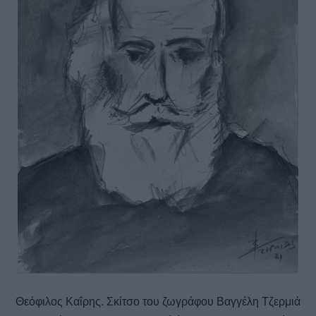
Θεόφιλος Καΐρης. Σκίτσο του ζωγράφου Βαγγέλη Τζερμιά