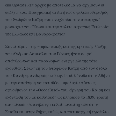
εκκλησιαστικές αρχές με αποτέλεσμα να αρχίσουν οι
διώξεις του. Πραγματική αιτία ήταν ο φιλελευθερισμός
του Θεόφιλου Καϊρη που ενοχλούσε την αυταρχική
μοναρχία του Όθωνα και την πολιτειοκρατική Εκκλησία
της Ελλάδος επί Βαυαροκρατίας.
Συνιστάμενη της θρησκευτικής και της κρατικής δίωξης
του Άνδριου Δασκάλου του Γένους ήταν σειρά
απάνθρωπων και παράνομων ενεργειών της τότε
εξουσίας. Σύλληψη του Θεόφιλου Καϊρη από τον στόλο
του Κανάρη, ανάκριση από την Ιερά Σύνοδο στην Αθήνα
με την απαίτηση να καταθέσει ομολογία πίστεως
αρνούμενος την «Θεοσέβειά» του, άρνηση του Καϊρη και
εξόντωσή του με καθαίρεση ως κληρικού το 1839, τριετή
απομόνωση σε ανήλιαγα κελιά μοναστηριών στην
Σκιάθο και στην Θήρα, καθώς και πατριαρχική εγκύκλιο