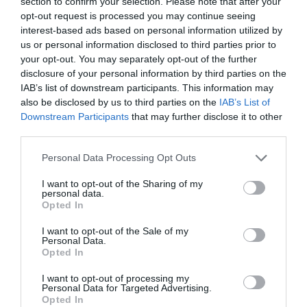
section to confirm your selection. Please note that after your
είναι περιττές, αλλά κι επικίνδυνες.
opt-out request is processed you may continue seeing
interest-based ads based on personal information utilized by
us or personal information disclosed to third parties prior to
Ο Θεόφιλος Καϊρης ενσαρκώνει την ένθεη ανεξιθρησκία.
your opt-out. You may separately opt-out of the further
Ομολογεί πίστη σε Θεό, αλλά δεν περιορίζει την
disclosure of your personal information by third parties on the
εμπιστοσύνη του ανθρώπου στο θείο σε καμιά μορφή
IAB’s list of downstream participants. This information may
also be disclosed by us to third parties on the
IAB’s List of
θρησκείας. Δεν είναι άθρησκος κι ούτε αρνησίθρησκος,
Downstream Participants
that may further disclose it to other
αλλά είναι ανεξίθρησκος και ουδετερόθρησκος. Η
third parties.
«Θεοσέβεια» του Θεόφιλου Καϊρη εκφράζει κι υλοποιεί
Please note that this website/app uses one or more Google
Personal Data Processing Opt Outs
αυτήν την φιλελεύθερη διαφωτισμένη πίστη που έμαθε
services and may gather and store information including but
παρά τους πόδας του Μεγάλου Διδασκάλου του Γένους
not limited to your visit or usage behaviour. You may click to
I want to opt-out of the Sharing of my
personal data.
grant or deny consent to Google and its third-party tags to
μας Αδαμάντιου Κοραή στο Παρίσι ως απαύγασμα της
Opted In
use your data for below specified purposes in below Google
Γαλλικής Επανάστασης (1789).
consent section.
I want to opt-out of the Sale of my
Personal Data.
Opted In
Ο Καϊρης διακηρύσσει ότι «η θεοσέβεια δεν έχει άλλον
διδάσκαλον ει μη μόνον τον Θεόν, καθότι αύτη είναι
I want to opt-out of processing my
Personal Data for Targeted Advertising.
απόρροια της ηθικής του Θεού». Αλλού τονίζει ότι η
Opted In