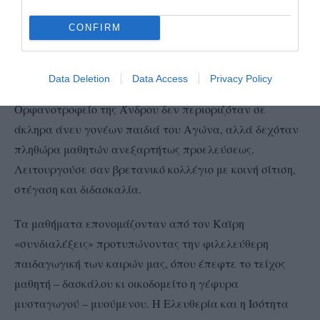
εκπαιδεύοντας την νεολαία μακριά από το αθηναϊκό
CONFIRM
πανεπιστήμιο και την βασιλική παρασημοφορία.
Μορφωτικά ασκεί την ελευθερία σμιλεύοντας την
Data Deletion
Data Access
Privacy Policy
νεολαία, που θα αδράξει τις τύχες του έθνους. Το
Ορφανοτροφείο της Άνδρου δεν περιοριζόταν σε
άκληρα άνευ γονέων παιδιά του Αγώνα, αλλά δεχόταν
πληθώρα μαθητών ανεξαρτήτως προελεύσεως.
Λειτουργούσε σαν βρετανικό κολλέγιο με κοινή σίτιση,
στέγαση και διδασκαλία.
Τα μαθήματα επονομάζονταν από τον Καϊρη
«συνδιαλέξεις» προτυπώνοντας την φιλελεύθερη
παιδαγωγική των καιρών μας, όπου έπεφτε το τείχος
μαθητή – δασκάλου κι οικοδομείτο η γέφυρα
μυσταγωγού – μυούμενου. Η Ελευθερία και η Ισότητα