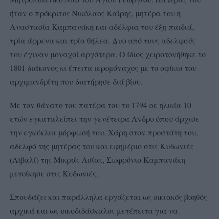
ήταν ο πρόκριτος Νικόλαος Καϊρης, μητέρα του η
Αναστασία Καμπανάκη και αδέλφια του έξη παιδιά,
τρία άρρενα και τρία θήλεα. Δυο από τους αδελφούς
του έγιναν μοναχοί αργότερα. Ο ίδιος χειροτονήθηκε το
1801 διάκονος κι έπειτα ιερομόναχος με το οφίκιο του
αρχιμανδρίτη που διατήρησε διά βίου.
Με τον θάνατο του πατέρα του το 1794 σε ηλικία 10
ετών εγκαταλείπει την γενέτειρα Ανδρο όπου άρχισε
την εγκύκλια μόρφωσή του. Χάρη στον προστάτη του,
αδελφό της μητέρας του και εφημέριο στις Κυδωνιές
(Αϊβαλί) της Μικράς Ασίας, Σωφρόνιο Καμπανάκη
μετοίκησε στις Κυδωνιές.
Σπουδάζει και παράλληλα εργάζεται ως οικιακός βοηθός
αρχικά και ως οικοδιδάσκαλος μετέπειτα για να