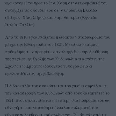
εξοικονομεί τα προς το ζην. Χάρη στην ευρυμάθειά του
συνεχίζει τις σπουδές του στην υπόδουλη Ελλάδα
(Πάτμος, Χίος, Σάμος) και στην Εσπερία (Ελβετία,
Ιταλία, Γαλλία).
Από το 1810 εγκαινιάζεται η διδακτική σταδιοδρομία του
μέχρι την Εθνεγερσία του 1821. Μετά από επίμονη
πρόσκληση των προκρίτων αναλαμβάνει την διεύθυνση
της περίφημης Σχολής των Κυδωνιών και κατόπιν της
Σχολής της Σμύρνης ιδρύοντας τυπογραφείο κι
εμπλουτίζοντας την βιβλιοθήκη.
Η διδασκαλία του ανακόπτεται τραγικά κι αιφνίδια με
την καταστροφή των Κυδωνιών από τους κατακτητές το
1821. Έτσι εγκαινιάζεται η δεύτερη σταδιοδρομία του ως
εθνεγέρτη επαναστάτη κι ένοπλου πολεμιστή του
εθνικοαπελευθερωτικού αγώνα του ΄21. Φυγάς από τις