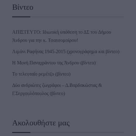
Βίντεο
ΑΠΙΣΤΕΥΤΟ: Ιδιωτική υπόθεση το ΔΣ του Δήμου
Άνδρου για την κ. Τσατσομοίρου!
Λιμάνι Ραφήνας 1945-2015 (χρονογράφημα και βίντεο)
Η Μονή Παναχράντου της Άνδρου (βίντεο)
Το τελευταίο ρεμέτζο (βίντεο)
Δύο ανδριώτες ζωγράφοι – Δ.Βαρδακώστας &
Γ.Σεργουλόπουλος (βίντεο)
Ακολουθήστε μας