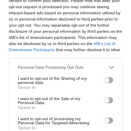
section to confirm your selection. Please note that after your
opt-out request is processed you may continue seeing
interest-based ads based on personal information utilized by
us or personal information disclosed to third parties prior to
your opt-out. You may separately opt-out of the further
disclosure of your personal information by third parties on the
IAB’s list of downstream participants. This information may
also be disclosed by us to third parties on the
IAB’s List of
Downstream Participants
that may further disclose it to other
third parties.
Την εκδήλωση χαιρέτισε και ο Άγγελος Συρίγος
Please note that this website/app uses one or more Google
Personal Data Processing Opt Outs
services and may gather and store information including but
μεταφέροντας μια συζήτηση που είχε με το νέο
not limited to your visit or usage behaviour. You may click to
I want to opt-out of the Sharing of my
αρχιεπίσκοπο Αλβανίας, τον Ιωάννη, ο οποίος του είπε
personal data.
grant or deny consent to Google and its third-party tags to
Opted In
πως ο αποδημήσας εις Κύριον Αναστάσιος ήταν αυτός
use your data for below specified purposes in below Google
consent section.
που έκτισε από την αρχή εκκλησιές στην Αλβανία και
I want to opt-out of the Sale of my
Personal Data.
τώρα ήταν η ώρα να ξαναφτιάξουν τα μοναστήρια.
Opted In
Όταν ο Άγγελος τον ρώτησε τι εννοεί ο Ιωάννης
I want to opt-out of processing my
απάντησε: “τα μοναστήρια είναι αυτά που
Personal Data for Targeted Advertising.
Opted In
διαφυλάττουν τις μνήμες”. Και κατέληξε ο Συρίγος: