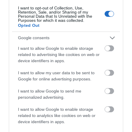
“‘Ιδού λοιπόν και το Φυλακτήριον της Τέχνης της
I want to opt-out of Collection, Use,
Retention, Sale, and/or Sharing of my
Παναχράντου και ο νέος ρόλος του…”
Personal Data that Is Unrelated with the
Purposes for which it was collected.
Opted Out
Google consents
I want to allow Google to enable storage
related to advertising like cookies on web or
device identifiers in apps.
I want to allow my user data to be sent to
Google for online advertising purposes.
I want to allow Google to send me
personalized advertising.
Την τελετή έκλεισε με τον Γιάννη Ζουγανέλη, ο οποίος
I want to allow Google to enable storage
μίλησε για την σχέση τέχνης και εκκλησίας και ανέφερε
related to analytics like cookies on web or
τον σπουδαίο Φώτη Κόντογλου. Μετά τον λόγο πήρε ο
device identifiers in apps.
πάντα οξύνους και μνήμων Ευδόκιμος, που περιέγραψε