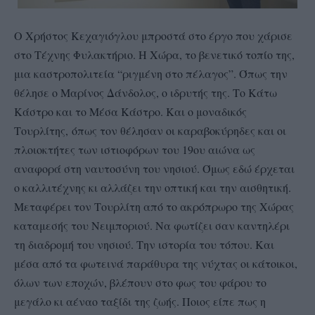
Ο Χρήστος Κεχαγιόγλου μπροστά στο έργο που χάρισε
στο Τέχνης Φυλακτήριο. Η Χώρα, το βενετικό τοπίο της,
μια καστροπολιτεία “ριγμένη στο πέλαγος”. Όπως την
θέλησε ο Μαρίνος Δάνδολος, ο ιδρυτής της. Το Κάτω
Κάστρο και το Μέσα Κάστρο. Και ο μοναδικός
Τουρλίτης, όπως τον θέλησαν οι καραβοκύρηδες και οι
πλοιοκτήτες των ιστιοφόρων του 19ου αιώνα ως
αναφορά στη ναυτοσύνη του νησιού. Όμως εδώ έρχεται
ο καλλιτέχνης κι αλλάζει την οπτική και την αισθητική.
Μεταφέρει τον Τουρλίτη από το ακρόπρωρο της Χώρας
καταμεσής του Νειμποριού. Να φωτίζει σαν καντηλέρι
τη διαδρομή του νησιού. Την ιστορία του τόπου. Και
μέσα από τα φωτεινά παράθυρα της νύχτας οι κάτοικοι,
όλων των εποχών, βλέπουν στο φως του φάρου το
μεγάλο κι αέναο ταξίδι της ζωής. Ποιος είπε πως η