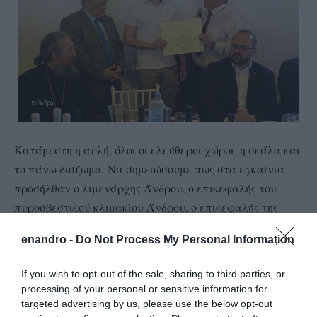
Κατάμεστη η αυλή, όλοι οι ελεύθεροι χώροι, η σκάλα και
το πάνω διάζωμα. Να σημειώσουμε πως στα εγκαίνια
προσήλθαν ο λιμενάρχης Άνδρου, ο επικεφαλής του
πυροσβεστικού κλιμακίου Άνδρου, ο επικεφαλής της
Εθνοφρουράς του νησιού και αρκετοί σύμβουλοι της
enandro -
Do Not Process My Personal Information
συμπολίτευσης και της αντιπολίτευσης. Δεν
εμφανίστηκαν ο δήμαρχος και η έπαρχος Άνδρου!
If you wish to opt-out of the sale, sharing to third parties, or
processing of your personal or sensitive information for
targeted advertising by us, please use the below opt-out