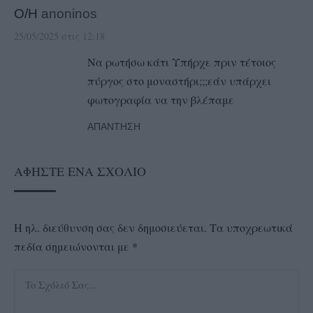
Ο/Η
anoninos
25/05/2025 στις 12:18
Να ρωτήσω κάτι Υπήρχε πριν τέτοιος
πύργος στο μοναστήρι;;;εάν υπάρχει
φωτογραφία να την βλέπαμε
ΑΠΆΝΤΗΣΗ
ΑΦΉΣΤΕ ΈΝΑ ΣΧΌΛΙΟ
Η ηλ. διεύθυνση σας δεν δημοσιεύεται.
Τα υποχρεωτικά
πεδία σημειώνονται με
*