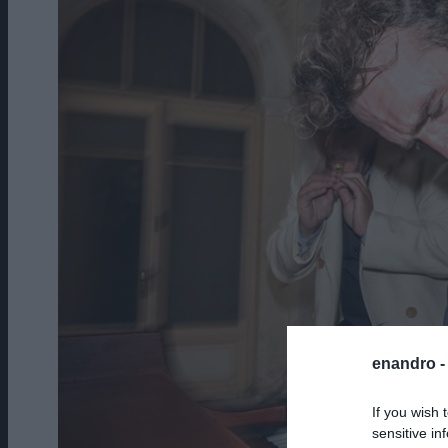
enandro 
If you wish 
sensitive in