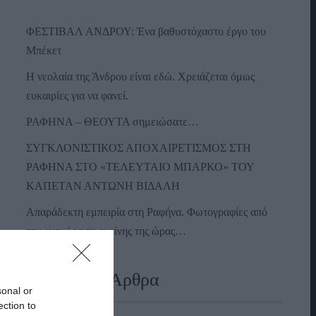
ΦΕΣΤΙΒΑΛ ΑΝΔΡΟΥ: Ένα βαθυστόχαστο έργο του
Μπέκετ
Η νεολαία της Άνδρου είναι εδώ. Χρειάζεται όμως
ευκαιρίες για να φανεί.
ΡΑΦΗΝΑ – ΘΕΟΥΤΑ σημειώσατε…
ΣΥΓΚΛΟΝΙΣΤΙΚΟΣ ΑΠΟΧΑΙΡΕΤΙΣΜΟΣ ΣΤΗ
ΡΑΦΗΝΑ ΣΤΟ «ΤΕΛΕΥΤΑΙΟ ΜΠΑΡΚΟ» ΤΟΥ
ΚΑΠΕΤΑΝ ΑΝΤΩΝΗ ΒΙΔΑΛΗ
Απαράδεκτη εμπειρία στη Ραφήνα. Φωτογραφίες από
την αναχώρηση εκείνης της ώρας…
Πρόσφατα Άρθρα
sonal or
ection to