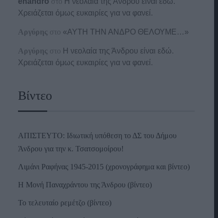
enandro
στο
Η νεολαία της Άνδρου είναι εδώ.
Χρειάζεται όμως ευκαιρίες για να φανεί.
Αργύρης
στο
«ΑΥΤΗ ΤΗΝ ΑΝΔΡΟ ΘΕΛΟΥΜΕ…»
Αργύρης
στο
Η νεολαία της Άνδρου είναι εδώ.
Χρειάζεται όμως ευκαιρίες για να φανεί.
Βίντεο
ΑΠΙΣΤΕΥΤΟ: Ιδιωτική υπόθεση το ΔΣ του Δήμου
Άνδρου για την κ. Τσατσομοίρου!
Λιμάνι Ραφήνας 1945-2015 (χρονογράφημα και βίντεο)
Η Μονή Παναχράντου της Άνδρου (βίντεο)
Το τελευταίο ρεμέτζο (βίντεο)