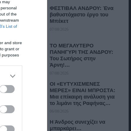
ou may
ΦΕΣΤΙΒΑΛ ΑΝΔΡΟΥ: Ένα
 personal
out of the
βαθυστόχαστο έργο του
 downstream
Μπέκετ
B’s List of
07/08/2026
er and store
ΤΟ ΜΕΓΑΛΥΤΕΡΟ
to grant or
ΠΑΝΗΓΥΡΙ ΤΗΣ ΑΝΔΡΟΥ:
ed purposes
Του Σωτήρος στην
Άρνη!…
07/08/2026
ΟΙ «ΕΥΤΥΧΙΣΜΕΝΕΣ
ΜΕΡΕΣ» ΕΙΝΑΙ ΜΠΡΟΣΤΑ:
Μια επίκαιρη ανάλυση για
το λιμάνι της Ραφήνας…
06/08/2026
Η Άνδρος συνεχίζει να
μπαρκάρει…