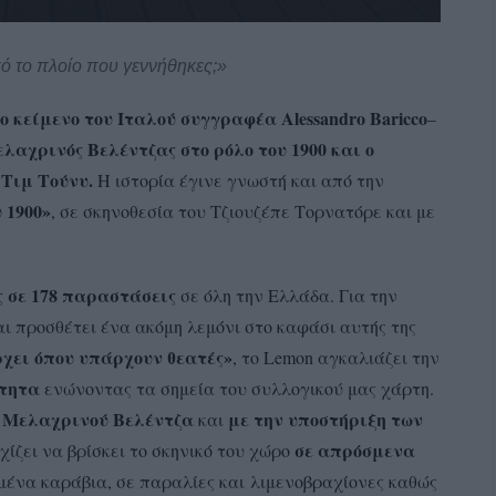
ό το πλοίο που γεννήθηκες;»
ο κείμενο του Ιταλού συγγραφέα
Alessandro
Baricco
–
λαχρινός Βελέντζας
στο ρόλο του 1900
και
ο
Τιμ Τούνυ
.
Η ιστορία έγινε γνωστή και από την
 1900»
, σε σκηνοθεσία του Τζιουζέπε Τορνατόρε και με
 σε 17
8
παραστάσεις
σε όλη την Ελλάδα. Για την
ι προσθέτει ένα ακόμη λεμόνι στο καφάσι αυτής της
χει όπου υπάρχουν θεατές»
, το Lemon αγκαλιάζει την
ότητα
ενώνοντας τα σημεία του συλλογικού μας χάρτη.
υ Μελαχρινού Βελέντζα
με την υποστήριξη των
και
σε
απρόσμενα
ίζει να βρίσκει το σκηνικό του χώρο
μένα καράβια, σε παραλίες και λιμενοβραχίονες καθώς