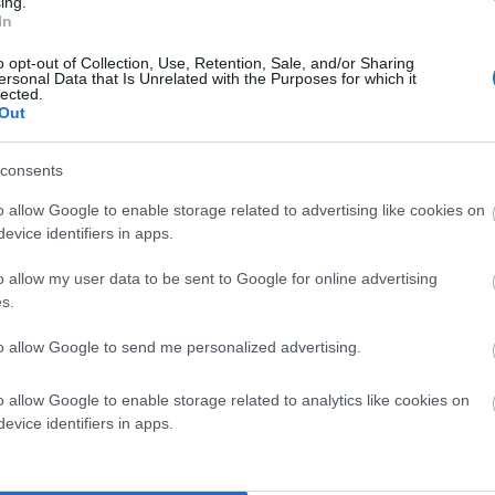
την Αιγίδα του Δήμου Άνδρου
ing.
In
ου γεννήθηκε πάνω σ’ ένα καράβι και δεν κατέβηκε
o opt-out of Collection, Use, Retention, Sale, and/or Sharing
ersonal Data that Is Unrelated with the Purposes for which it
7η συνεχόμενη χρονιά
για
και έρχεται για πρώτη φορά
lected.
ρου
τ
ην
Πέμπτη 17 Ιουλίου με την Αιγίδα του Δήμου
Out
consents
 θάλασσα θα κατέβαινα στη στεριά.
o allow Google to enable storage related to advertising like cookies on
evice identifiers in apps.
τη θάλασσα.»
o allow my user data to be sent to Google for online advertising
s.
σε κάθε γωνιά της Ελλάδας
ς θεατές
αποσπώντας
πρωτότυπους προορισμούς
μα όσο και για τους
to allow Google to send me personalized advertising.
από το 2018
προσβάσιμη την τέχνη
σε
ι
κάνοντας
o allow Google to enable storage related to analytics like cookies on
evice identifiers in apps.