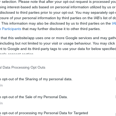
r selection. Please note that after your opt-out request is processed y
eing interest-based ads based on personal information utilized by us or
disclosed to third parties prior to your opt-out. You may separately opt-
losure of your personal information by third parties on the IAB’s list of
. This information may also be disclosed by us to third parties on the
IA
Participants
that may further disclose it to other third parties.
 that this website/app uses one or more Google services and may gath
including but not limited to your visit or usage behaviour. You may click 
 to Google and its third-party tags to use your data for below specifi
ogle consent section.
ε πάνω σ’ ένα καράβι και δεν κατέβηκε ποτέ από αυτό…”
l Data Processing Opt Outs
mon
o opt-out of the Sharing of my personal data.
In
ουλίου 21:15
o opt-out of the Sale of my Personal Data.
ς υπέρτιτλους
In
to opt-out of processing my Personal Data for Targeted