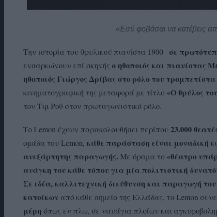
«Εσύ φοβάσαι να κατέβεις απ
σε πρωτότυπ
Την ιστορία του θρυλικού πιανίστα 1900 –
ο
ηθοποιός και πιανίστας
Με
ενσαρκώνουν επί σκηνής
ηθοποιός
Γιώργος Δρίβας
στο ρόλο του τρομπετίστα
«Ο θρύλος του
κινηματογραφική της μεταφορά με τίτλο
τον Τιμ Ροθ στον πρωταγωνιστικό ρόλο.
23.000
θεατές
Το Lemon έχουν παρακολουθήσει περίπου
κάθε παράσταση είναι μοναδική
ομάδα του Lemon,
κα
ανεξάρτητης παραγωγής
.
«θέατρο υπάρ
Με όραμα το
ανάγκη του κάθε τόπου για μία πολιτιστική δυνατ
Σε ιδέα, καλλιτεχνική διεύθυνση και παραγωγή το
κατοίκων
από κάθε σημείο της Ελλάδας, το Lemon συνεχ
μέρη
όπως εν πλω, σε ναυάγια πλοίων και αγκυροβολη