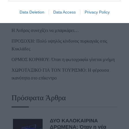
Φωτογραφίες-κειμήλια από καλοκαίρια στην Άνδρο –
Data Deletion
Data Access
Privacy Policy
Από τον 19ο αιώνα μέχρι και την δεκαετία του 1970
Η Άνδρος συνεχίζει να μπαρκάρει…
ΠΡΟΣΟΧΗ: Πολύ υψηλός κίνδυνος πυρκαγιάς στις
Κυκλάδες
ΟΡΜΟΣ ΚΟΡΘΙΟΥ: Όταν η φωτογραφία γίνεται μνήμη
ΧΩΡΟΤΑΞΙΚΟ ΓΙΑ ΤΟΝ ΤΟΥΡΙΣΜΟ: Η φέρουσα
ικανότητα στο επίκεντρο
Πρόσφατα Άρθρα
ΔΥΟ ΚΑΛΟΚΑΙΡΙΝΑ
ΔΡΩΜΕΝΑ: Όταν η νέα