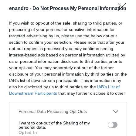
enandro -
Do Not Process My Personal Information
Η ηλ. διεύθυνση σας δεν δημοσιεύεται.
Τα υποχρεωτικά πεδία
σημειώνονται με
*
If you wish to opt-out of the sale, sharing to third parties, or
processing of your personal or sensitive information for
targeted advertising by us, please use the below opt-out
section to confirm your selection. Please note that after your
opt-out request is processed you may continue seeing
interest-based ads based on personal information utilized by
us or personal information disclosed to third parties prior to
your opt-out. You may separately opt-out of the further
disclosure of your personal information by third parties on the
IAB’s list of downstream participants. This information may
also be disclosed by us to third parties on the
IAB’s List of
Downstream Participants
that may further disclose it to other
third parties.
Please note that this website/app uses one or more Google
Personal Data Processing Opt Outs
services and may gather and store information including but
not limited to your visit or usage behaviour. You may click to
I want to opt-out of the Sharing of my
personal data.
grant or deny consent to Google and its third-party tags to
Opted In
Αποθήκευσε το όνομά μου, email, και τον ιστότοπο μου σε
use your data for below specified purposes in below Google