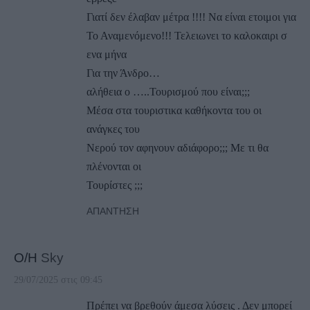
Γιατί δεν έλαβαν μέτρα !!!! Να είναι ετοιμοι για
Το Αναμενόμενο!!! Τελειωνει το καλοκαιρι σ
ενα μήνα
Για την Άνδρο…
αλήθεια ο …..Τουρισμού που είναι;;;
Μέσα στα τουριστικα καθήκοντα του οι
ανάγκες του
Νερού τον αφηνουν αδιάφορο;;; Με τι θα
πλένονται οι
Τουρίστες ;;;
ΑΠΆΝΤΗΣΗ
Ο/Η
Sky
29/07/2025 στις 09:45
Πρέπει να βρεθούν άμεσα λύσεις . Δεν μπορεί