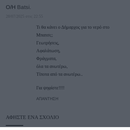
Ο/Η
Batsi.
28/07/2025 στις 22:55
Τι θα κάνει ο Δήμαρχος για το νερό στο
Μπατσι;;
Γεωτρήσεις,
Αφαλάτωση,
Φράγματα,
όλα τα ανωτέρω,
Τίποτα από τα ανωτέρω..
Για ψηφίστε!!!!
ΑΠΆΝΤΗΣΗ
ΑΦΉΣΤΕ ΈΝΑ ΣΧΌΛΙΟ