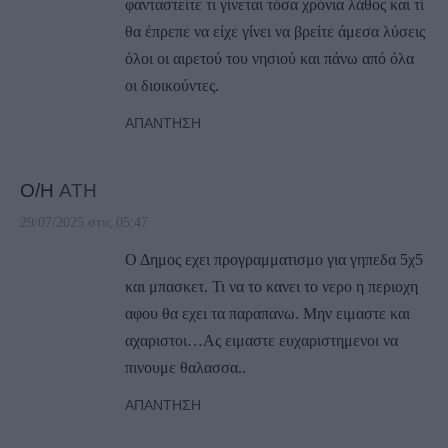
φανταστείτε τι γίνεται τόσα χρόνια λάθος και τί
θα έπρεπε να είχε γίνει να βρείτε άμεσα λύσεις
όλοι οι αιρετού του νησιού και πάνω από όλα
οι διοικούντες.
ΑΠΆΝΤΗΣΗ
Ο/Η
ATH
29/07/2025 στις 05:47
Ο Δημος εχει προγραμματισμο για γηπεδα 5χ5
και μπασκετ. Τι να το κανει το νερο η περιοχη
αφου θα εχει τα παραπανω. Μην ειμαστε και
αχαριστοι…Ας ειμαστε ευχαριστημενοι να
πινουμε θαλασσα..
ΑΠΆΝΤΗΣΗ