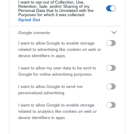
I want to opt-out of Collection, Use,
Retention, Sale, and/or Sharing of my
Personal Data that Is Unrelated with the
Purposes for which it was collected.
Opted Out
Προτεινόμενα άρθρα
Google consents
I want to allow Google to enable storage
related to advertising like cookies on web or
device identifiers in apps.
Η Άνδρος συνεχίζει να μπαρκάρει…
Φωτογραφίες-κειμήλια από καλοκαίρια στην Άνδρο –
I want to allow my user data to be sent to
Google for online advertising purposes.
Από τον 19ο αιώνα μέχρι και την δεκαετία του 1970
I want to allow Google to send me
ΟΡΜΟΣ ΚΟΡΘΙΟΥ: Όταν η φωτογραφία γίνεται μνήμη
personalized advertising.
ΤΟ ΜΕΓΑΛΥΤΕΡΟ ΠΑΝΗΓΥΡΙ ΤΗΣ ΑΝΔΡΟΥ: Του
I want to allow Google to enable storage
Σωτήρος στην Άρνη!…
related to analytics like cookies on web or
ΕΚΔΗΛΩΣΕΙΣ ΤΩΝ ΗΜΕΡΩΝ: Παγοποιείο
device identifiers in apps.
Μαντζαβελάκη & Καΐρειος Βιβλιοθήκη