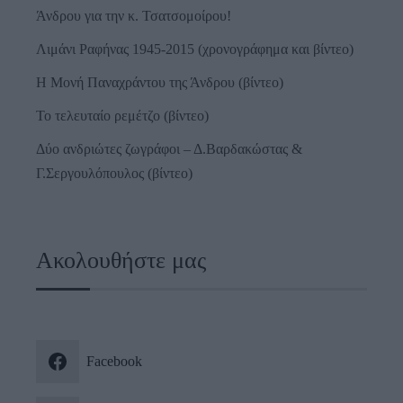
Άνδρου για την κ. Τσατσομοίρου!
Λιμάνι Ραφήνας 1945-2015 (χρονογράφημα και βίντεο)
Η Μονή Παναχράντου της Άνδρου (βίντεο)
Το τελευταίο ρεμέτζο (βίντεο)
Δύο ανδριώτες ζωγράφοι – Δ.Βαρδακώστας &
Γ.Σεργουλόπουλος (βίντεο)
Ακολουθήστε μας
Facebook