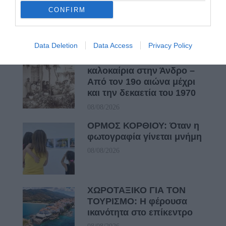
CONFIRM
Πρόσφατα Άρθρα
Data Deletion
Data Access
Privacy Policy
Φωτογραφίες-κειμήλια από
καλοκαίρια στην Άνδρο –
Από τον 19ο αιώνα μέχρι
και την δεκαετία του 1970
08/08/2026
ΟΡΜΟΣ ΚΟΡΘΙΟΥ: Όταν η
φωτογραφία γίνεται μνήμη
08/08/2026
ΧΩΡΟΤΑΞΙΚΟ ΓΙΑ ΤΟΝ
ΤΟΥΡΙΣΜΟ: Η φέρουσα
ικανότητα στο επίκεντρο