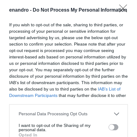
enandro -
Do Not Process My Personal Information
If you wish to opt-out of the sale, sharing to third parties, or
processing of your personal or sensitive information for
targeted advertising by us, please use the below opt-out
section to confirm your selection. Please note that after your
opt-out request is processed you may continue seeing
interest-based ads based on personal information utilized by
us or personal information disclosed to third parties prior to
your opt-out. You may separately opt-out of the further
disclosure of your personal information by third parties on the
IAB’s list of downstream participants. This information may
also be disclosed by us to third parties on the
IAB’s List of
Downstream Participants
that may further disclose it to other
third parties.
Please note that this website/app uses one or more Google
Personal Data Processing Opt Outs
services and may gather and store information including but
Προτεινόμενα άρθρα
not limited to your visit or usage behaviour. You may click to
I want to opt-out of the Sharing of my
personal data.
grant or deny consent to Google and its third-party tags to
Opted In