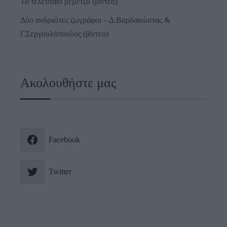
Το τελευταίο ρεμέτζο (βίντεο)
Δύο ανδριώτες ζωγράφοι – Δ.Βαρδακώστας &
Γ.Σεργουλόπουλος (βίντεο)
Ακολουθήστε μας
Facebook
Twitter