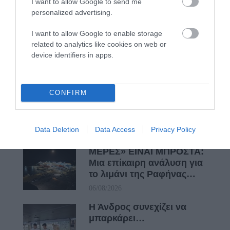
I want to allow Google to send me
ΦΕΣΤΙΒΑΛ ΑΝΔΡΟΥ: Ένα
personalized advertising.
βαθυστόχαστο έργο του
Μπέκετ
I want to allow Google to enable storage
related to analytics like cookies on web or
07/08/2026
device identifiers in apps.
ΤΟ ΜΕΓΑΛΥΤΕΡΟ
ΠΑΝΗΓΥΡΙ ΤΗΣ ΑΝΔΡΟΥ:
CONFIRM
Του Σωτήρος στην Άρνη!…
07/08/2026
Data Deletion
Data Access
Privacy Policy
ΟΙ «ΕΥΤΥΧΙΣΜΕΝΕΣ
ΜΕΡΕΣ» ΕΙΝΑΙ ΜΠΡΟΣΤΑ:
Μια επίκαιρη ανάλυση για
το λιμάνι της Ραφήνας…
06/08/2026
Η Άνδρος συνεχίζει να
μπαρκάρει…