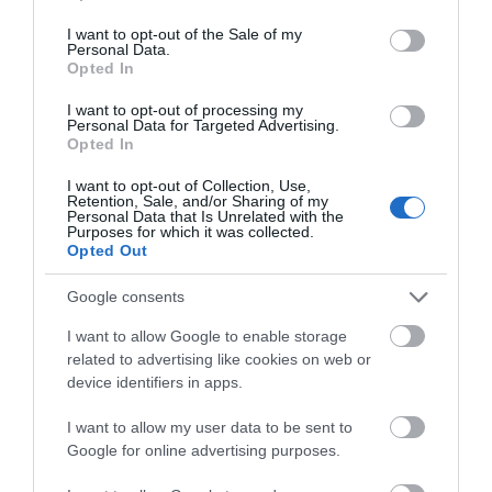
use your data for below specified purposes in below Google
consent section.
I want to opt-out of the Sale of my
ΦΕΣΤΙΒΑΛ ΑΝΔΡΟΥ: Ένα βαθυστόχαστο έργο του
Personal Data.
Μπέκετ
Opted In
Η νεολαία της Άνδρου είναι εδώ. Χρειάζεται όμως
I want to opt-out of processing my
Personal Data for Targeted Advertising.
ευκαιρίες για να φανεί.
Opted In
ΡΑΦΗΝΑ – ΘΕΟΥΤΑ σημειώσατε…
I want to opt-out of Collection, Use,
Retention, Sale, and/or Sharing of my
Personal Data that Is Unrelated with the
ΣΥΓΚΛΟΝΙΣΤΙΚΟΣ ΑΠΟΧΑΙΡΕΤΙΣΜΟΣ ΣΤΗ
Purposes for which it was collected.
ΡΑΦΗΝΑ ΣΤΟ «ΤΕΛΕΥΤΑΙΟ ΜΠΑΡΚΟ» ΤΟΥ
Opted Out
ΚΑΠΕΤΑΝ ΑΝΤΩΝΗ ΒΙΔΑΛΗ
Google consents
Απαράδεκτη εμπειρία στη Ραφήνα. Φωτογραφίες από την
I want to allow Google to enable storage
αναχώρηση εκείνης της ώρας…
related to advertising like cookies on web or
device identifiers in apps.
Πρόσφατα Άρθρα
I want to allow my user data to be sent to
Google for online advertising purposes.