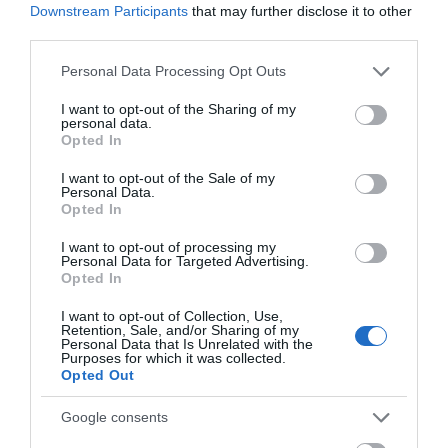
Downstream Participants
that may further disclose it to other
third parties.
Please note that this website/app uses one or more Google
Personal Data Processing Opt Outs
services and may gather and store information including but
not limited to your visit or usage behaviour. You may click to
I want to opt-out of the Sharing of my
personal data.
grant or deny consent to Google and its third-party tags to
Opted In
use your data for below specified purposes in below Google
consent section.
I want to opt-out of the Sale of my
Personal Data.
Opted In
I want to opt-out of processing my
Personal Data for Targeted Advertising.
Opted In
I want to opt-out of Collection, Use,
Retention, Sale, and/or Sharing of my
Personal Data that Is Unrelated with the
Purposes for which it was collected.
Opted Out
Google consents