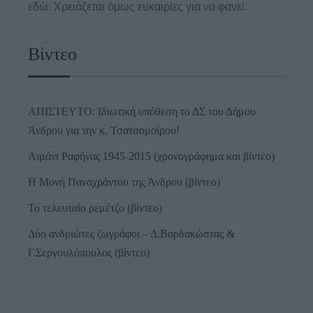
εδώ. Χρειάζεται όμως ευκαιρίες για να φανεί.
Βίντεο
ΑΠΙΣΤΕΥΤΟ: Ιδιωτική υπόθεση το ΔΣ του Δήμου
Άνδρου για την κ. Τσατσομοίρου!
Λιμάνι Ραφήνας 1945-2015 (χρονογράφημα και βίντεο)
Η Μονή Παναχράντου της Άνδρου (βίντεο)
Το τελευταίο ρεμέτζο (βίντεο)
Δύο ανδριώτες ζωγράφοι – Δ.Βαρδακώστας &
Γ.Σεργουλόπουλος (βίντεο)