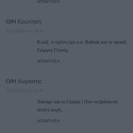
ΑΠΆΝΤΗΣΗ
Ο/Η
Ερώτηση
12/11/2025 στις 14:13
Κουίζ: τι σχέση έχει ο κ. Βαθυάς και το προφίλ
Γιώργος Γλυνός;
ΑΠΆΝΤΗΣΗ
Ο/Η
Χωριατης
12/11/2025 στις 13:47
Χάσαμε και το Γιώργη ! Που να βρίσκεται
αυτή η ψυχή…
ΑΠΆΝΤΗΣΗ