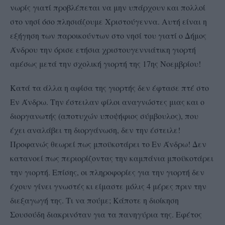
νωρίς γιατί προβλέπεται να μην υπάρχουν και πολλοί
στο νησί όσο πλησιάζουμε Χριστούγεννα. Αυτή είναι η
εξήγηση των παροικούντων στο νησί του γιατί ο Δήμος
Άνδρου την όρισε ετήσια χριστουγεννιάτικη γιορτή
αμέσως μετά την σχολική γιορτή της 17ης Νοεμβρίου!
Κατά τα άλλα η αφίσα της γιορτής δεν έφτασε πτέ στο
Εν Άνδρω. Την έστειλαν φίλοι αναγνώστες μιας και ο
διοργανωτής (αποτυχών υποψήφιος σύμβουλος), που
έχει αναλάβει τη διοργάνωση, δεν την έστειλε!
Προφανώς θεωρεί πως μποϋκοτάρει το Εν Άνδρω! Δεν
κατανοεί πως περιορίζοντας την καμπάνια μποϋκοτάρει
την γιορτή. Επίσης, οι πληροφορίες για την γιορτή δεν
έχουν γίνει γνωστές κι είμαστε μόλις 4 μέρες πριν την
διεξαγωγή της. Τι να πούμε; Κάποτε η διοίκηση
Σουσούδη διακρινόταν για τα πανηγύρια της. Εφέτος