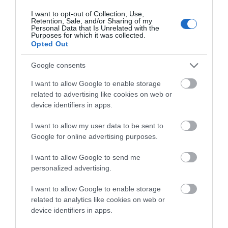
(BIPV) τα οποία παράγοντας ηλεκτρική
I want to opt-out of Collection, Use,
Retention, Sale, and/or Sharing of my
ενέργεια με αποθήκευση σε συστοιχία
Personal Data that Is Unrelated with the
Purposes for which it was collected.
μπαταριών θα εξασφαλίσει την ηλεκτροδότηση
Opted Out
του φωτισμού της πλατείας καθώς και τα
Google consents
“έξυπνα ψηφιακά καθιστικά” – παγκάκια
δηλαδή που μέσω κατάλληλων οπών
I want to allow Google to enable storage
related to advertising like cookies on web or
φορτίζουν κινητές ψηφιακές συσκευές και με
device identifiers in apps.
την δωρεάν εξασφάλιση δικτύωσης – Public
sharing Internet – εξυπηρετούν την παραμονή
I want to allow my user data to be sent to
στον χώρο των νεώτερων χρηστών αλλά και
Google for online advertising purposes.
όσων η ψηφιακή πραγματικότητα είναι διαρκώς
I want to allow Google to send me
αναγκαία .
personalized advertising.
ΑΠΆΝΤΗΣΗ
I want to allow Google to enable storage
related to analytics like cookies on web or
device identifiers in apps.
Ο/Η
ΑΠΟΡΙΑ