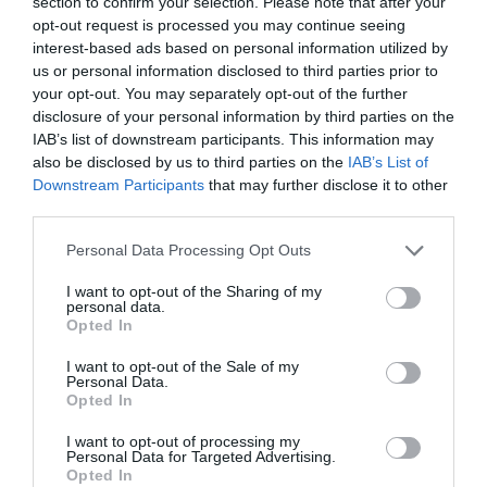
section to confirm your selection. Please note that after your
προβλήματα μεταφοράς της άμμου με τους
opt-out request is processed you may continue seeing
ανέμους και επικάθισης στο δάπεδο της
interest-based ads based on personal information utilized by
us or personal information disclosed to third parties prior to
πλατεία ενώ θα κάνει και ενοχλητική την
your opt-out. You may separately opt-out of the further
παραμονή ανθρώπων σε αυτή. Μια
disclosure of your personal information by third parties on the
δενδροστοιχία από την μεριά αυτή μαζί με ένα
IAB’s list of downstream participants. This information may
χαμηλό τοιχείο (όχι τόσο ψηλό όσο το
also be disclosed by us to third parties on the
IAB’s List of
Downstream Participants
that may further disclose it to other
υπάρχον) θα ήταν η ενδεδειγμένη λύση,
third parties.
εξασφαλίζοντας και καλύτερες συνθήκες
Please note that this website/app uses one or more Google
παραμονής στον επισκέπτη . Ακόμη και μια
Personal Data Processing Opt Outs
services and may gather and store information including but
διαμήκης πέργκολα κατά μήκος της πλευράς
not limited to your visit or usage behaviour. You may click to
I want to opt-out of the Sharing of my
personal data.
αυτής θα ήταν βιοκλιματικά πιο σωστή και
grant or deny consent to Google and its third-party tags to
Opted In
use your data for below specified purposes in below Google
φυσικά θα εξασφάλιζε σκιερό χώρο παραμονής
consent section.
I want to opt-out of the Sale of my
των επισκεπτών. Τέλος ως μια ακόμη
Personal Data.
βιοκλιματική παρέμβαση αλλά και με την
Opted In
σύγχρονη χρηστική καινοτομία , στην κάλυψη
I want to opt-out of processing my
των περγκολών θα πρότεινα να ενταχθούν
Personal Data for Targeted Advertising.
Opted In
ημιδιαφανή φωτοβολταϊκά – εύκαμπτα πλαίσια