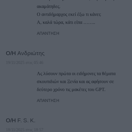
ακαμάτηδες.
Ο αντιδήμαρχος εκεί έξω τι κάνει;
Α, καλά τώρα, κάτι είπα ……..
ΑΠΆΝΤΗΣΗ
Ο/Η
Ανδριώτης
19/11/2025 στις 05:46
Ας λύσουν πρώτα οι ειδήμονες τα θέματα
σκουπιδιών και Ξενία και ας αφήσουν σε
δεύτερο χρόνο τις μακέτες του GPT.
ΑΠΆΝΤΗΣΗ
Ο/Η
F. S. K.
18/11/2025 στις 18:57