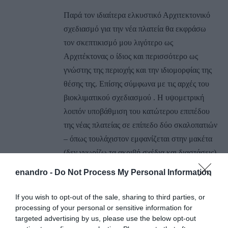
Παρά τον ιδιαίτερα ελκυστικό Αρχιτεκτονικό
σχεδιασμό για την νέα πλατεία θα εκφράσω
τον σκεπτικισμό μου λιγότερο ως
Αρχιτέκτονας ο ίδιος και περισσότερο ως
γνώστης της περιοχής και την ιδιομορφίας της
θέσης της. Επίσης σύμφωνα με τις αρχές του
βιοκλιματικού σχεδιασμού . Η υψομετρική
λοιπόν υποβάθμιση του κατώτερου επιπέδου
της νέας πλατείας σε επίπεδο δύο σκαλοπατιών
– όπως τουλάχιστον εμφανίζεται στην μακέτα
(δεν γνωρίζω τα ακριβή σχέδια και διαστάσεις)
– δηλαδή κατά μόλις 25-30 εκατοστών από την
enandro -
Do Not Process My Personal Information
αμμουδιά και ταυτόχρονα η απουσία
οποιασδήποτε μορφής ανεμοπροστασίας (και
If you wish to opt-out of the sale, sharing to third parties, or
ηλιοπροστασίας) από την βόρεια πλευρά – την
processing of your personal or sensitive information for
targeted advertising by us, please use the below opt-out
εφαπτόμενη με την αμμουδιά – θα προκαλεί