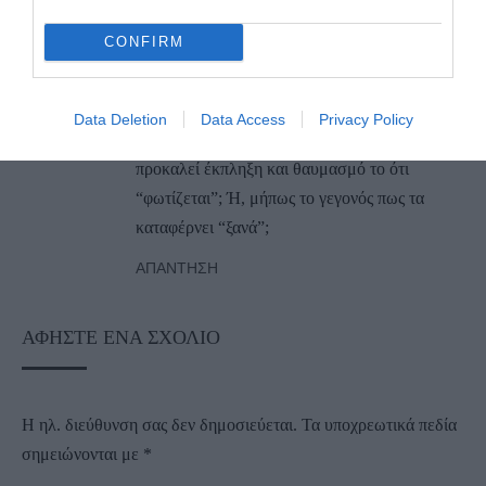
18/11/2025 στις 07:34
CONFIRM
Στην αφίσα της γιορτής γράφει “Η Άνδρος
φωτίζεται ξανά!” Το θαυμαστικό προφανώς
πηγαίνει στην έκπληξη που δημιουργεί το
Data Deletion
Data Access
Privacy Policy
γεγονός πως “φωτίζεται” ή στο “ξανά”! Τους
προκαλεί έκπληξη και θαυμασμό το ότι
“φωτίζεται”; Ή, μήπως το γεγονός πως τα
καταφέρνει “ξανά”;
ΑΠΆΝΤΗΣΗ
ΑΦΉΣΤΕ ΈΝΑ ΣΧΌΛΙΟ
Η ηλ. διεύθυνση σας δεν δημοσιεύεται.
Τα υποχρεωτικά πεδία
σημειώνονται με
*