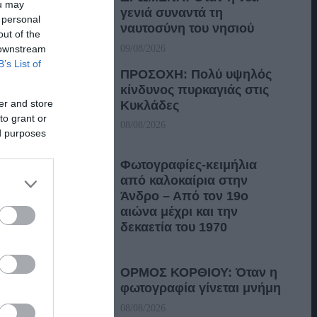
ou may
γενιά συναντά τη
 personal
ναυτοσύνη του νησιού
out of the
 downstream
09/08/2026
B’s List of
ΠΡΟΣΟΧΗ: Πολύ υψηλός
κίνδυνος πυρκαγιάς στις
er and store
Κυκλάδες
to grant or
08/08/2026
ed purposes
Φωτογραφίες-κειμήλια
από καλοκαίρια στην
Άνδρο – Από τον 19ο
αιώνα μέχρι και την
δεκαετία του 1970
08/08/2026
ΟΡΜΟΣ ΚΟΡΘΙΟΥ: Όταν η
φωτογραφία γίνεται μνήμη
08/08/2026