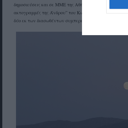
δημοσιεύσεις και σε ΜΜΕ της Αθήνας. Επίσης, υπήρξε κ
ακτογραμμές της Άνδρου” του Κώστα Θωκταρίδη και του
δύο εκ των διασωθέντων συμπεριλήφθηκαν στις “Ναυτικέ