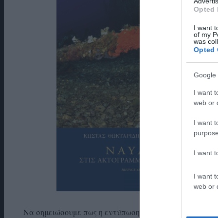
Advertis
Opted 
I want t
of my P
was col
Opted 
Google 
I want t
web or d
I want t
purpose
I want 
I want t
web or d
Να σημειώσουμε πως η εντύπωση που προκάλεσε τότε 