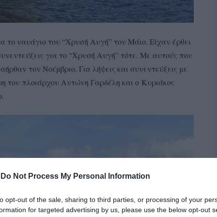
α το ναυάγιο του “Χρυσή Αυγή” τον Μάιο. Είχαν έρθει
συνεντεύξεις για το “Χρυσή Αυγή” τότε. Με αυτούς που
αήρθαν τον Νοέμβριο. Για λήψεις και συνεντεύξεις με
η του πλοιάρχου Αντώνη Γαρδέλη και ο Κυριάκος
.
-
Do Not Process My Personal Information
to opt-out of the sale, sharing to third parties, or processing of your per
formation for targeted advertising by us, please use the below opt-out s