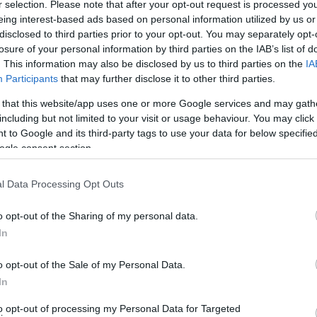
r selection. Please note that after your opt-out request is processed y
eing interest-based ads based on personal information utilized by us or
disclosed to third parties prior to your opt-out. You may separately opt-
losure of your personal information by third parties on the IAB’s list of
. This information may also be disclosed by us to third parties on the
IA
Participants
that may further disclose it to other third parties.
 that this website/app uses one or more Google services and may gath
including but not limited to your visit or usage behaviour. You may click 
 to Google and its third-party tags to use your data for below specifi
ρια της εκπομπής Σοφία Παπαϊωάννου είχε εκτενή
ogle consent section.
κίνησε το θέμα του τραγικού ναυαγίου με μια μεγάλη
. Η ενδελεχής ιστορική δημοσιογραφική έρευνα τον
l Data Processing Opt Outs
 νέας μιντιακής εποχής το μισολησμονημένο ναυάγιο
o opt-out of the Sharing of my personal data.
In
o opt-out of the Sale of my Personal Data.
In
to opt-out of processing my Personal Data for Targeted