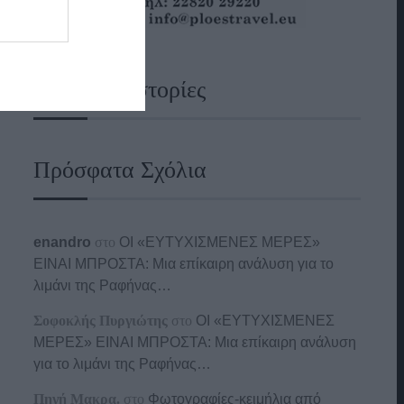
Ναυτικές Ιστορίες
Πρόσφατα Σχόλια
enandro
στο
ΟΙ «ΕΥΤΥΧΙΣΜΕΝΕΣ ΜΕΡΕΣ»
ΕΙΝΑΙ ΜΠΡΟΣΤΑ: Μια επίκαιρη ανάλυση για το
λιμάνι της Ραφήνας…
Σοφοκλής Πυργιώτης
στο
ΟΙ «ΕΥΤΥΧΙΣΜΕΝΕΣ
ΜΕΡΕΣ» ΕΙΝΑΙ ΜΠΡΟΣΤΑ: Μια επίκαιρη ανάλυση
για το λιμάνι της Ραφήνας…
Πηγή Μακρα.
στο
Φωτογραφίες-κειμήλια από