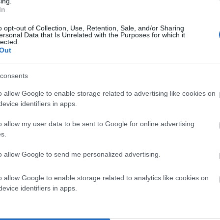
ing.
In
o opt-out of Collection, Use, Retention, Sale, and/or Sharing
ersonal Data that Is Unrelated with the Purposes for which it
lected.
Out
consents
o allow Google to enable storage related to advertising like cookies on
evice identifiers in apps.
o allow my user data to be sent to Google for online advertising
s.
to allow Google to send me personalized advertising.
o allow Google to enable storage related to analytics like cookies on
evice identifiers in apps.
η έρευνα στο ΕΝ ΑΝΔΡΩ οδήγησε σε αρκετές