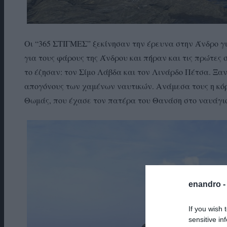
Οι “365 ΣΤΙΓΜΕΣ” ξεκίνησαν την έρευνα στην Άνδρο γι
για τους φάρους της Άνδρου και πήραν και τις πρώτες 
το έζησαν: τον Σίμο Λάβδα και τον Λινάρδο Πέτσα. Ξαν
απογόνους των χαμένων ναυτικών. Ανάμεσα τους η κόρ
Θωμάς, που έχασε τον πατέρα του Θανάση στο ναυάγιο
enandro 
If you wish 
sensitive in