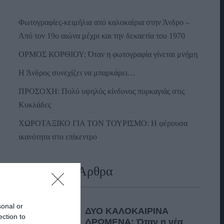
Φωτογραφίες-κειμήλια από καλοκαίρια στην Άνδρο –
Από τον 19ο αιώνα μέχρι και την δεκαετία του 1970
ΟΡΜΟΣ ΚΟΡΘΙΟΥ: Όταν η φωτογραφία γίνεται μνήμη
Η Άνδρος συνεχίζει να μπαρκάρει…
ΠΡΟΣΟΧΗ: Πολύ υψηλός κίνδυνος πυρκαγιάς στις
Κυκλάδες
ΧΩΡΟΤΑΞΙΚΟ ΓΙΑ ΤΟΝ ΤΟΥΡΙΣΜΟ: Η φέρουσα
ικανότητα στο επίκεντρο
Πρόσφατα Άρθρα
sonal or
ΔΥΟ ΚΑΛΟΚΑΙΡΙΝΑ
ection to
ΔΡΩΜΕΝΑ: Όταν η νέα