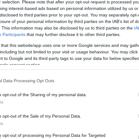
r selection. Please note that after your opt-out request is processed y
δικα που τα αλλάζει όλα ή θα μας πει ο κ.Σουσούδης ότι
eing interest-based ads based on personal information utilized by us or
disclosed to third parties prior to your opt-out. You may separately opt-
losure of your personal information by third parties on the IAB’s list of
ότητα το θέμα στο δημοτικό συμβούλιο της Πέμπτης 11
. This information may also be disclosed by us to third parties on the
IA
Participants
that may further disclose it to other third parties.
ντιληφθούν όλοι πόσο σοβαρό είναι το ζήτημα,
 που επέρχονται, με βάση το σχέδιο πρότασης του
 that this website/app uses one or more Google services and may gath
including but not limited to your visit or usage behaviour. You may click 
 to Google and its third-party tags to use your data for below specifi
ogle consent section.
ς κοινότητας ( αυτό που αποφεύγει επιμελώς ο
ριών)
l Data Processing Opt Outs
χής κάθε 4 μήνες ( αυτό που δεν θέλει ο κ.Σουσούδης) .
o opt-out of the Sharing of my personal data.
In
ια θέματα που έρχονται στο δημοτικό συμβούλιο. (
ρούν να συμμετέχουν και να μας βοηθούν να παίρνουμε
o opt-out of the Sale of my Personal Data.
In
to opt-out of processing my Personal Data for Targeted
πάλληλο άλλου δήμου ή περιφέρειας.