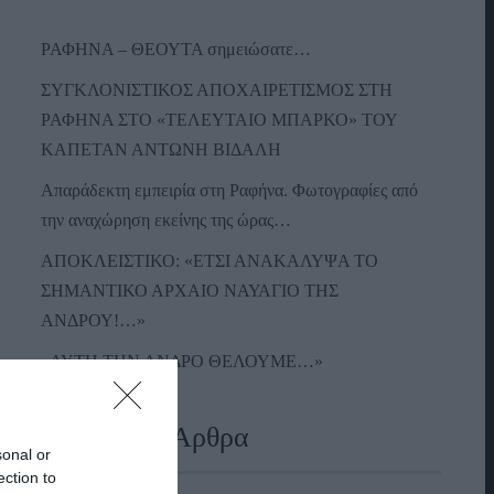
ΡΑΦΗΝΑ – ΘΕΟΥΤΑ σημειώσατε…
ΣΥΓΚΛΟΝΙΣΤΙΚΟΣ ΑΠΟΧΑΙΡΕΤΙΣΜΟΣ ΣΤΗ
ΡΑΦΗΝΑ ΣΤΟ «ΤΕΛΕΥΤΑΙΟ ΜΠΑΡΚΟ» ΤΟΥ
ΚΑΠΕΤΑΝ ΑΝΤΩΝΗ ΒΙΔΑΛΗ
Απαράδεκτη εμπειρία στη Ραφήνα. Φωτογραφίες από
την αναχώρηση εκείνης της ώρας…
ΑΠΟΚΛΕΙΣΤΙΚΟ: «ΕΤΣΙ ΑΝΑΚΑΛΥΨΑ ΤΟ
ΣΗΜΑΝΤΙΚΟ ΑΡΧΑΙΟ ΝΑΥΑΓΙΟ ΤΗΣ
ΑΝΔΡΟΥ!…»
«ΑΥΤΗ ΤΗΝ ΑΝΔΡΟ ΘΕΛΟΥΜΕ…»
Πρόσφατα Άρθρα
sonal or
ection to