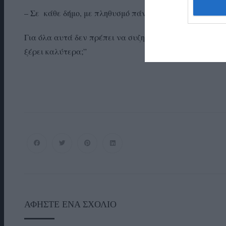
– Σε κάθε δήμο, με πληθυσμό πάνω από 2.000 κατοίκου
Για όλα αυτά δεν πρέπει να συζητήσουμε; Θα δεχθεί να 
ξέρει καλύτερα;”
ΑΦΉΣΤΕ ΈΝΑ ΣΧΌΛΙΟ