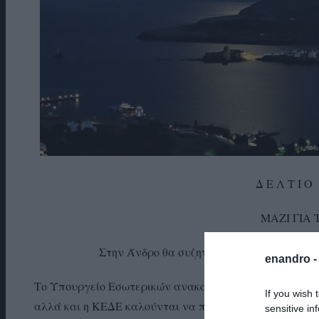
Δ Ε Λ Τ Ι 
ΜΑΖΙ ΓΙΑ
Στην Άνδρο θα συζητήσουμε το νέο κώδικα 
enandro 
Το Υπουργείο Εσωτερικών ανακοίνωσε την πρόταση του 
If you wish 
αλλά και η ΚΕΔΕ καλούνται να πάρουν θέση, να διατυ
sensitive in