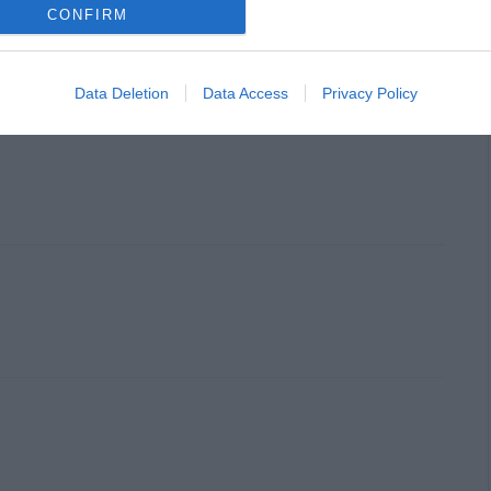
CONFIRM
ς, όπως ο Δήμος Άνδρου συγκροτείται συμβούλιο νέων.
γίνει συζήτηση ο κ.Σουσούδης ή θα μας πει ότι “αυτός
Data Deletion
Data Access
Privacy Policy