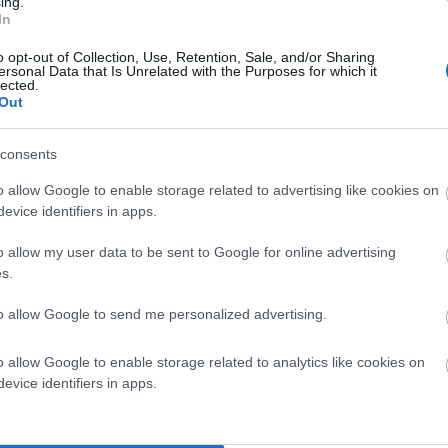
ing.
In
να είδος τοπικής φορολογίας που θα καθορίζεται με
o opt-out of Collection, Use, Retention, Sale, and/or Sharing
ersonal Data that Is Unrelated with the Purposes for which it
lected.
Out
κό συμβούλιο ακόμα και μια μέρα πριν τη συνεδρίαση(
consents
o allow Google to enable storage related to advertising like cookies on
α του Δήμου θα θεωρείται σοβαρή παράβαση καθήκοντος
evice identifiers in apps.
o allow my user data to be sent to Google for online advertising
 θα παρακολουθούνται και θα ελέγχονται από το
s.
to allow Google to send me personalized advertising.
εκλογές μέσα από το κινητό του τηλέφωνο ή ηλεκτρονικά
o allow Google to enable storage related to analytics like cookies on
evice identifiers in apps.
ι οι υποψήφιοι των δημοτικών ενοτήτων.