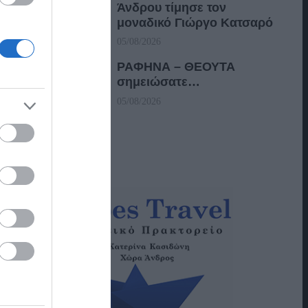
Άνδρου τίμησε τον
μοναδικό Γιώργο Κατσαρό
05/08/2026
ΡΑΦΗΝΑ – ΘΕΟΥΤΑ
σημειώσατε…
05/08/2026