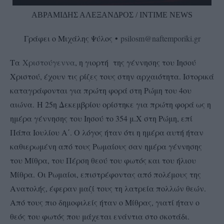
ΑΒΡΑΜΙΔΗΣ ΑΛΕΞΑΝΔΡΟΣ / INTIME NEWS
Γράφει ο Μιχάλης Ψύλος •
psilosm@naftemporiki.gr
Τα
Χριστούγεννα
, η γιορτή της γέννησης του Ιησού
Χριστού, έχουν τις ρίζες τους στην αρχαιότητα. Ιστορικά
καταγράφονται για πρώτη φορά στη Ρώμη του 4ου
αιώνα. Η 25η Δεκεμβρίου ορίστηκε για πρώτη φορά ως η
ημέρα γέννησης του Ιησού το 354 μ.Χ στη Ρώμη, επί
Πάπα Ιουλίου Α΄. Ο λόγος ήταν ότι η ημέρα αυτή ήταν
καθιερωμένη από τους Ρωμαίους σαν ημέρα γέννησης
του Μίθρα, του Πέρση θεού του φωτός και του ήλιου
Μίθρα. Οι Ρωμαίοι, επιστρέφοντας από πολέμους της
Ανατολής, έφεραν μαζί τους τη λατρεία πολλών θεών.
Από τους πιο δημοφιλείς ήταν ο Μίθρας, γιατί ήταν ο
θεός του φωτός που μάχεται ενάντια στο σκοτάδι.