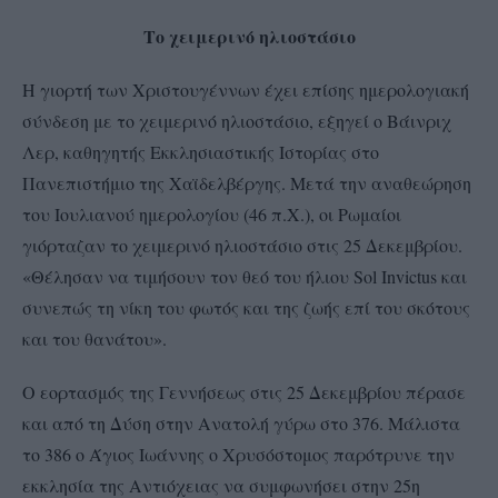
Το χειμερινό ηλιοστάσιο
Η γιορτή των Χριστουγέννων έχει επίσης ημερολογιακή
σύνδεση με το χειμερινό ηλιοστάσιο, εξηγεί ο Βάινριχ
Λερ, καθηγητής Εκκλησιαστικής Ιστορίας στο
Πανεπιστήμιο της Χαϊδελβέργης. Μετά την αναθεώρηση
του Ιουλιανού ημερολογίου (46 π.Χ.), οι Ρωμαίοι
γιόρταζαν το χειμερινό ηλιοστάσιο στις 25 Δεκεμβρίου.
«Θέλησαν να τιμήσουν τον θεό του ήλιου Sol Invictus και
συνεπώς τη νίκη του φωτός και της ζωής επί του σκότους
και του θανάτου».
Ο εορτασμός της Γεννήσεως στις 25 Δεκεμβρίου πέρασε
και από τη Δύση στην Ανατολή γύρω στο 376. Μάλιστα
το 386 ο Άγιος Ιωάννης ο Χρυσόστομος παρότρυνε την
εκκλησία της Αντιόχειας να συμφωνήσει στην 25η