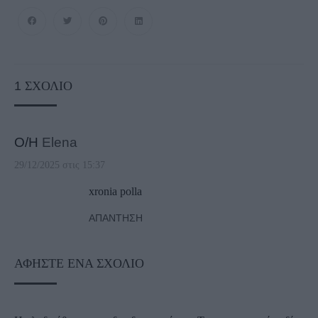
1
ΣΧΌΛΙΟ
Ο/Η
Elena
29/12/2025 στις 15:37
xronia polla
ΑΠΆΝΤΗΣΗ
ΑΦΉΣΤΕ ΈΝΑ ΣΧΌΛΙΟ