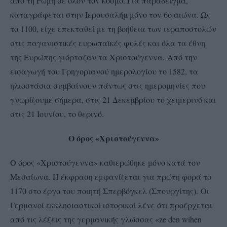
από τη Ρώμη σε όλον τον κόσμο. Για παράδειγμα,
καταγράφεται στην Ιερουσαλήμ μόνο τον 6ο αιώνα. Ως
το 1100, είχε επεκταθεί με τη βοήθεια των ιεραποστολών
στις παγανιστικές ευρωπαϊκές φυλές και όλα τα έθνη
της Ευρώπης γιόρταζαν τα Χριστούγεννα. Από την
εισαγωγή του Γρηγοριανού ημερολογίου το 1582, τα
ηλιοστάσια συμβαίνουν πάντως στις ημερομηνίες που
γνωρίζουμε σήμερα, στις 21 Δεκεμβρίου το χειμερινό και
στις 21 Ιουνίου, το θερινό.
Ο όρος «Χριστούγεννα»
Ο όρος «Χριστούγεννα» καθιερώθηκε μόνο κατά τον
Μεσαίωνα. Η έκφραση εμφανίζεται για πρώτη φορά το
1170 στο έργο του ποιητή Σπερβόγκελ (Σπουργίτης). Οι
Γερμανοί εκκλησιαστικοί ιστορικοί λένε ότι προέρχεται
από τις λέξεις της γερμανικής γλώσσας «ze den wihen